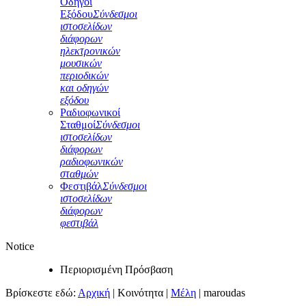
Οδηγοί
Εξόδου
Σύνδεσμοι
ιστοσελίδων
διάφορων
ηλεκτρονικών
μουσικών
περιοδικών
και οδηγών
εξόδου
Ραδιοφωνικοί
Σταθμοί
Σύνδεσμοι
ιστοσελίδων
διάφορων
ραδιοφωνικών
σταθμών
Φεστιβάλ
Σύνδεσμοι
ιστοσελίδων
διάφορων
φεστιβάλ
Notice
Περιορισμένη Πρόσβαση
Βρίσκεστε εδώ:
Αρχική
|
Κοινότητα
|
Μέλη
|
maroudas