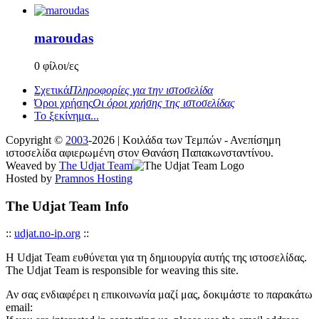
maroudas
0 φίλοι/ες
Σχετικά
Πληροφορίες για την ιστοσελίδα
Όροι χρήσης
Οι όροι χρήσης της ιστοσελίδας
Το ξεκίνημα...
Copyright ©
2003
-2026 | Κοιλάδα των Τεμπών - Ανεπίσημη
ιστοσελίδα αφιερωμένη στον Θανάση Παπακωνσταντίνου.
Weaved by
The Udjat Team
Hosted by
Pramnos Hosting
The Udjat Team Info
::
udjat.no-ip.org
::
Η Udjat Team ευθύνεται για τη δημιουργία αυτής της ιστοσελίδας.
The Udjat Team is responsible for weaving this site.
Αν σας ενδιαφέρει η επικοινωνία μαζί μας, δοκιμάστε το παρακάτω
email: