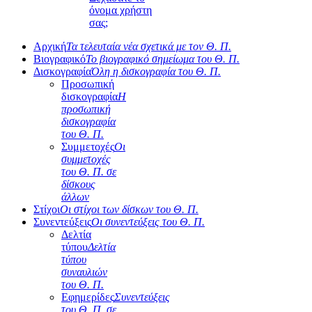
όνομα χρήστη
σας;
Αρχική
Τα τελευταία νέα σχετικά με τον Θ. Π.
Βιογραφικό
Το βιογραφικό σημείωμα του Θ. Π.
Δισκογραφία
Όλη η δισκογραφία του Θ. Π.
Προσωπική
δισκογραφία
Η
προσωπική
δισκογραφία
του Θ. Π.
Συμμετοχές
Οι
συμμετοχές
του Θ. Π. σε
δίσκους
άλλων
Στίχοι
Οι στίχοι των δίσκων του Θ. Π.
Συνεντεύξεις
Οι συνεντεύξεις του Θ. Π.
Δελτία
τύπου
Δελτία
τύπου
συναυλιών
του Θ. Π.
Εφημερίδες
Συνεντεύξεις
του Θ. Π. σε