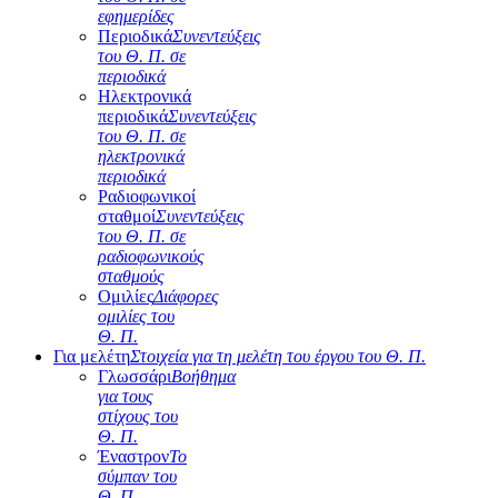
εφημερίδες
Περιοδικά
Συνεντεύξεις
του Θ. Π. σε
περιοδικά
Ηλεκτρονικά
περιοδικά
Συνεντεύξεις
του Θ. Π. σε
ηλεκτρονικά
περιοδικά
Ραδιοφωνικοί
σταθμοί
Συνεντεύξεις
του Θ. Π. σε
ραδιοφωνικούς
σταθμούς
Ομιλίες
Διάφορες
ομιλίες του
Θ. Π.
Για μελέτη
Στοιχεία για τη μελέτη του έργου του Θ. Π.
Γλωσσάρι
Βοήθημα
για τους
στίχους του
Θ. Π.
Έναστρον
Το
σύμπαν του
Θ. Π.