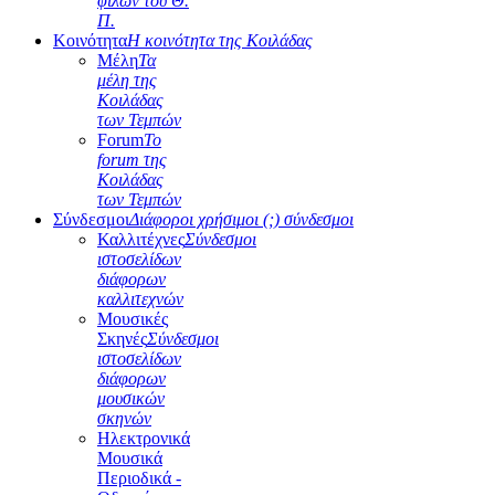
φίλων του Θ.
Π.
Κοινότητα
Η κοινότητα της Κοιλάδας
Μέλη
Τα
μέλη της
Κοιλάδας
των Τεμπών
Forum
Το
forum της
Κοιλάδας
των Τεμπών
Σύνδεσμοι
Διάφοροι χρήσιμοι (;) σύνδεσμοι
Καλλιτέχνες
Σύνδεσμοι
ιστοσελίδων
διάφορων
καλλιτεχνών
Μουσικές
Σκηνές
Σύνδεσμοι
ιστοσελίδων
διάφορων
μουσικών
σκηνών
Ηλεκτρονικά
Μουσικά
Περιοδικά -