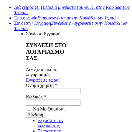
Διά χειρός Θ. Π.
Παλιά μηνύματα του Θ. Π. στην Κοιλάδα των
Τεμπών
Επικοινωνία
Επικοινωνήστε με την Κοιλάδα των Τεμπών
Σύνδεση / Εγγραφή
Συνδεθείτε / εγγραφείτε στην Κοιλάδα των
Τεμπών
Σύνδεση
Εγγραφή
ΣΥΝΔΕΣΗ ΣΤΟ
ΛΟΓΑΡΙΑΣΜΟ
ΣΑΣ
Δεν έχετε ακόμη
λογαριασμό;
Εγγραφείτε τώρα!
Όνομα χρήστη *
Κωδικός *
Να Με Θυμάσαι
Ξεχάσατε τον
κωδικό σας;
Ξεχάσατε το