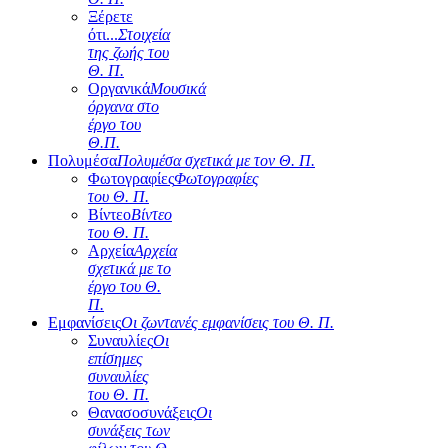
Ξέρετε
ότι...
Στοιχεία
της ζωής του
Θ. Π.
Οργανικά
Μουσικά
όργανα στο
έργο του
Θ.Π.
Πολυμέσα
Πολυμέσα σχετικά με τον Θ. Π.
Φωτογραφίες
Φωτογραφίες
του Θ. Π.
Βίντεο
Βίντεο
του Θ. Π.
Αρχεία
Αρχεία
σχετικά με το
έργο του Θ.
Π.
Εμφανίσεις
Οι ζωντανές εμφανίσεις του Θ. Π.
Συναυλίες
Οι
επίσημες
συναυλίες
του Θ. Π.
Θανασοσυνάξεις
Οι
συνάξεις των