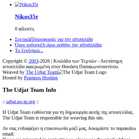
Nikos35r
0 φίλοι/ες
Σχετικά
Πληροφορίες για την ιστοσελίδα
Όροι χρήσης
Οι όροι χρήσης της ιστοσελίδας
Το ξεκίνημα...
Copyright ©
2003
-2026 | Κοιλάδα των Τεμπών - Ανεπίσημη
ιστοσελίδα αφιερωμένη στον Θανάση Παπακωνσταντίνου.
Weaved by
The Udjat Team
Hosted by
Pramnos Hosting
The Udjat Team Info
::
udjat.no-ip.org
::
Η Udjat Team ευθύνεται για τη δημιουργία αυτής της ιστοσελίδας.
The Udjat Team is responsible for weaving this site.
Αν σας ενδιαφέρει η επικοινωνία μαζί μας, δοκιμάστε το παρακάτω
email: