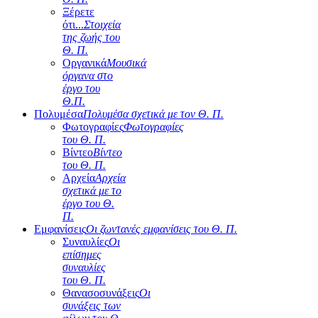
Ξέρετε
ότι...
Στοιχεία
της ζωής του
Θ. Π.
Οργανικά
Μουσικά
όργανα στο
έργο του
Θ.Π.
Πολυμέσα
Πολυμέσα σχετικά με τον Θ. Π.
Φωτογραφίες
Φωτογραφίες
του Θ. Π.
Βίντεο
Βίντεο
του Θ. Π.
Αρχεία
Αρχεία
σχετικά με το
έργο του Θ.
Π.
Εμφανίσεις
Οι ζωντανές εμφανίσεις του Θ. Π.
Συναυλίες
Οι
επίσημες
συναυλίες
του Θ. Π.
Θανασοσυνάξεις
Οι
συνάξεις των