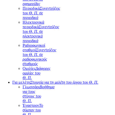
εφημερίδες
Περιοδικά
Συνεντεύξεις
του Θ. Π. σε
περιοδικά
Ηλεκτρονικά
περιοδικά
Συνεντεύξεις
του Θ. Π. σε
ηλεκτρονικά
περιοδικά
Ραδιοφωνικοί
σταθμοί
Συνεντεύξεις
του Θ. Π. σε
ραδιοφωνικούς
σταθμούς
Ομιλίες
Διάφορες
ομιλίες του
Θ. Π.
Για μελέτη
Στοιχεία για τη μελέτη του έργου του Θ. Π.
Γλωσσάρι
Βοήθημα
για τους
στίχους του
Θ. Π.
Έναστρον
Το
σύμπαν του
Θ. Π.