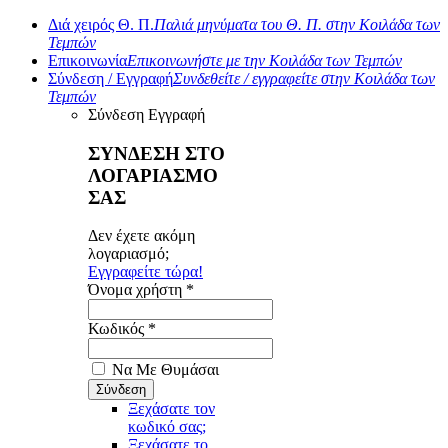
Διά χειρός Θ. Π.
Παλιά μηνύματα του Θ. Π. στην Κοιλάδα των
Τεμπών
Επικοινωνία
Επικοινωνήστε με την Κοιλάδα των Τεμπών
Σύνδεση / Εγγραφή
Συνδεθείτε / εγγραφείτε στην Κοιλάδα των
Τεμπών
Σύνδεση
Εγγραφή
ΣΥΝΔΕΣΗ ΣΤΟ
ΛΟΓΑΡΙΑΣΜΟ
ΣΑΣ
Δεν έχετε ακόμη
λογαριασμό;
Εγγραφείτε τώρα!
Όνομα χρήστη *
Κωδικός *
Να Με Θυμάσαι
Ξεχάσατε τον
κωδικό σας;
Ξεχάσατε το