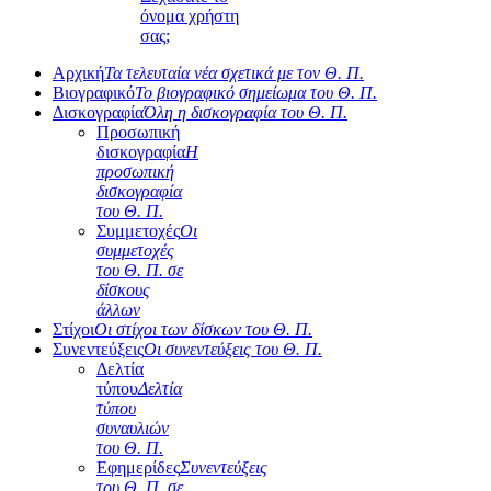
όνομα χρήστη
σας;
Αρχική
Τα τελευταία νέα σχετικά με τον Θ. Π.
Βιογραφικό
Το βιογραφικό σημείωμα του Θ. Π.
Δισκογραφία
Όλη η δισκογραφία του Θ. Π.
Προσωπική
δισκογραφία
Η
προσωπική
δισκογραφία
του Θ. Π.
Συμμετοχές
Οι
συμμετοχές
του Θ. Π. σε
δίσκους
άλλων
Στίχοι
Οι στίχοι των δίσκων του Θ. Π.
Συνεντεύξεις
Οι συνεντεύξεις του Θ. Π.
Δελτία
τύπου
Δελτία
τύπου
συναυλιών
του Θ. Π.
Εφημερίδες
Συνεντεύξεις
του Θ. Π. σε