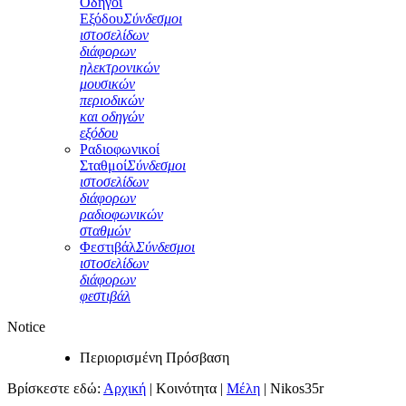
Οδηγοί
Εξόδου
Σύνδεσμοι
ιστοσελίδων
διάφορων
ηλεκτρονικών
μουσικών
περιοδικών
και οδηγών
εξόδου
Ραδιοφωνικοί
Σταθμοί
Σύνδεσμοι
ιστοσελίδων
διάφορων
ραδιοφωνικών
σταθμών
Φεστιβάλ
Σύνδεσμοι
ιστοσελίδων
διάφορων
φεστιβάλ
Notice
Περιορισμένη Πρόσβαση
Βρίσκεστε εδώ:
Αρχική
|
Κοινότητα
|
Μέλη
|
Nikos35r