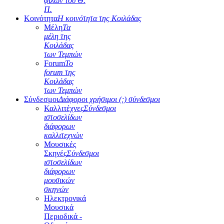
φίλων του Θ.
Π.
Κοινότητα
Η κοινότητα της Κοιλάδας
Μέλη
Τα
μέλη της
Κοιλάδας
των Τεμπών
Forum
Το
forum της
Κοιλάδας
των Τεμπών
Σύνδεσμοι
Διάφοροι χρήσιμοι (;) σύνδεσμοι
Καλλιτέχνες
Σύνδεσμοι
ιστοσελίδων
διάφορων
καλλιτεχνών
Μουσικές
Σκηνές
Σύνδεσμοι
ιστοσελίδων
διάφορων
μουσικών
σκηνών
Ηλεκτρονικά
Μουσικά
Περιοδικά -