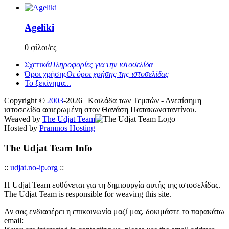
Ageliki
0 φίλοι/ες
Σχετικά
Πληροφορίες για την ιστοσελίδα
Όροι χρήσης
Οι όροι χρήσης της ιστοσελίδας
Το ξεκίνημα...
Copyright ©
2003
-2026 | Κοιλάδα των Τεμπών - Ανεπίσημη
ιστοσελίδα αφιερωμένη στον Θανάση Παπακωνσταντίνου.
Weaved by
The Udjat Team
Hosted by
Pramnos Hosting
The Udjat Team Info
::
udjat.no-ip.org
::
Η Udjat Team ευθύνεται για τη δημιουργία αυτής της ιστοσελίδας.
The Udjat Team is responsible for weaving this site.
Αν σας ενδιαφέρει η επικοινωνία μαζί μας, δοκιμάστε το παρακάτω
email: