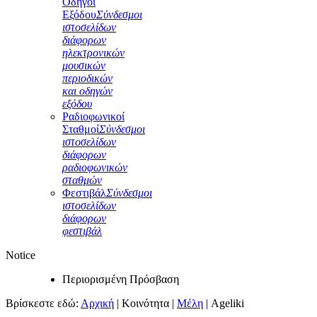
Οδηγοί
Εξόδου
Σύνδεσμοι
ιστοσελίδων
διάφορων
ηλεκτρονικών
μουσικών
περιοδικών
και οδηγών
εξόδου
Ραδιοφωνικοί
Σταθμοί
Σύνδεσμοι
ιστοσελίδων
διάφορων
ραδιοφωνικών
σταθμών
Φεστιβάλ
Σύνδεσμοι
ιστοσελίδων
διάφορων
φεστιβάλ
Notice
Περιορισμένη Πρόσβαση
Βρίσκεστε εδώ:
Αρχική
|
Κοινότητα
|
Μέλη
|
Ageliki