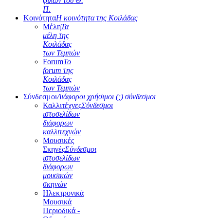
φίλων του Θ.
Π.
Κοινότητα
Η κοινότητα της Κοιλάδας
Μέλη
Τα
μέλη της
Κοιλάδας
των Τεμπών
Forum
Το
forum της
Κοιλάδας
των Τεμπών
Σύνδεσμοι
Διάφοροι χρήσιμοι (;) σύνδεσμοι
Καλλιτέχνες
Σύνδεσμοι
ιστοσελίδων
διάφορων
καλλιτεχνών
Μουσικές
Σκηνές
Σύνδεσμοι
ιστοσελίδων
διάφορων
μουσικών
σκηνών
Ηλεκτρονικά
Μουσικά
Περιοδικά -