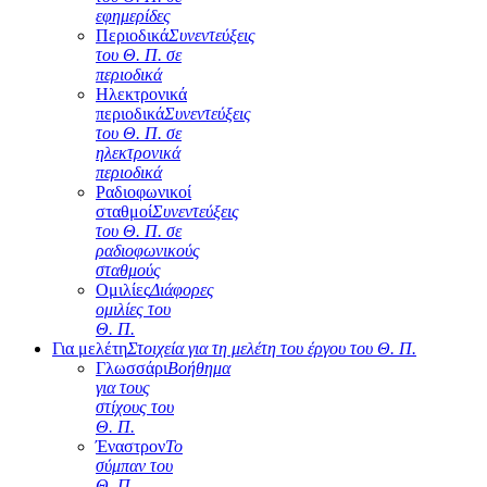
εφημερίδες
Περιοδικά
Συνεντεύξεις
του Θ. Π. σε
περιοδικά
Ηλεκτρονικά
περιοδικά
Συνεντεύξεις
του Θ. Π. σε
ηλεκτρονικά
περιοδικά
Ραδιοφωνικοί
σταθμοί
Συνεντεύξεις
του Θ. Π. σε
ραδιοφωνικούς
σταθμούς
Ομιλίες
Διάφορες
ομιλίες του
Θ. Π.
Για μελέτη
Στοιχεία για τη μελέτη του έργου του Θ. Π.
Γλωσσάρι
Βοήθημα
για τους
στίχους του
Θ. Π.
Έναστρον
Το
σύμπαν του
Θ. Π.