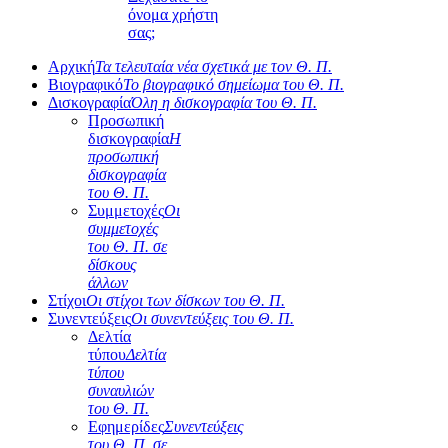
όνομα χρήστη
σας;
Αρχική
Τα τελευταία νέα σχετικά με τον Θ. Π.
Βιογραφικό
Το βιογραφικό σημείωμα του Θ. Π.
Δισκογραφία
Όλη η δισκογραφία του Θ. Π.
Προσωπική
δισκογραφία
Η
προσωπική
δισκογραφία
του Θ. Π.
Συμμετοχές
Οι
συμμετοχές
του Θ. Π. σε
δίσκους
άλλων
Στίχοι
Οι στίχοι των δίσκων του Θ. Π.
Συνεντεύξεις
Οι συνεντεύξεις του Θ. Π.
Δελτία
τύπου
Δελτία
τύπου
συναυλιών
του Θ. Π.
Εφημερίδες
Συνεντεύξεις
του Θ. Π. σε