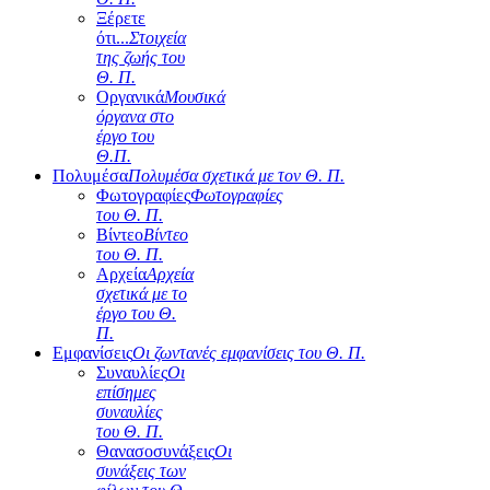
Ξέρετε
ότι...
Στοιχεία
της ζωής του
Θ. Π.
Οργανικά
Μουσικά
όργανα στο
έργο του
Θ.Π.
Πολυμέσα
Πολυμέσα σχετικά με τον Θ. Π.
Φωτογραφίες
Φωτογραφίες
του Θ. Π.
Βίντεο
Βίντεο
του Θ. Π.
Αρχεία
Αρχεία
σχετικά με το
έργο του Θ.
Π.
Εμφανίσεις
Οι ζωντανές εμφανίσεις του Θ. Π.
Συναυλίες
Οι
επίσημες
συναυλίες
του Θ. Π.
Θανασοσυνάξεις
Οι
συνάξεις των