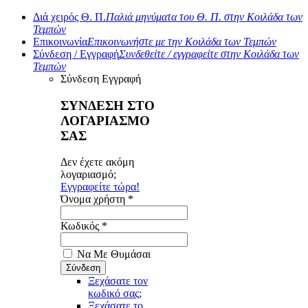
Διά χειρός Θ. Π.
Παλιά μηνύματα του Θ. Π. στην Κοιλάδα των
Τεμπών
Επικοινωνία
Επικοινωνήστε με την Κοιλάδα των Τεμπών
Σύνδεση / Εγγραφή
Συνδεθείτε / εγγραφείτε στην Κοιλάδα των
Τεμπών
Σύνδεση
Εγγραφή
ΣΥΝΔΕΣΗ ΣΤΟ
ΛΟΓΑΡΙΑΣΜΟ
ΣΑΣ
Δεν έχετε ακόμη
λογαριασμό;
Εγγραφείτε τώρα!
Όνομα χρήστη *
Κωδικός *
Να Με Θυμάσαι
Ξεχάσατε τον
κωδικό σας;
Ξεχάσατε το