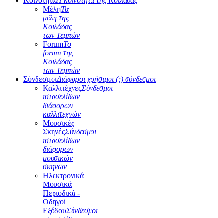
Κοινότητα
Η κοινότητα της Κοιλάδας
Μέλη
Τα
μέλη της
Κοιλάδας
των Τεμπών
Forum
Το
forum της
Κοιλάδας
των Τεμπών
Σύνδεσμοι
Διάφοροι χρήσιμοι (;) σύνδεσμοι
Καλλιτέχνες
Σύνδεσμοι
ιστοσελίδων
διάφορων
καλλιτεχνών
Μουσικές
Σκηνές
Σύνδεσμοι
ιστοσελίδων
διάφορων
μουσικών
σκηνών
Ηλεκτρονικά
Μουσικά
Περιοδικά -
Οδηγοί
Εξόδου
Σύνδεσμοι