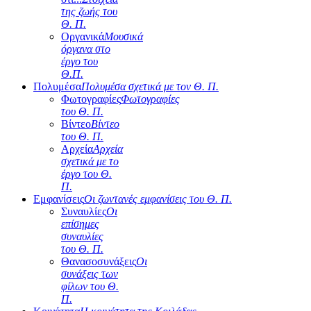
της ζωής του
Θ. Π.
Οργανικά
Μουσικά
όργανα στο
έργο του
Θ.Π.
Πολυμέσα
Πολυμέσα σχετικά με τον Θ. Π.
Φωτογραφίες
Φωτογραφίες
του Θ. Π.
Βίντεο
Βίντεο
του Θ. Π.
Αρχεία
Αρχεία
σχετικά με το
έργο του Θ.
Π.
Εμφανίσεις
Οι ζωντανές εμφανίσεις του Θ. Π.
Συναυλίες
Οι
επίσημες
συναυλίες
του Θ. Π.
Θανασοσυνάξεις
Οι
συνάξεις των
φίλων του Θ.
Π.