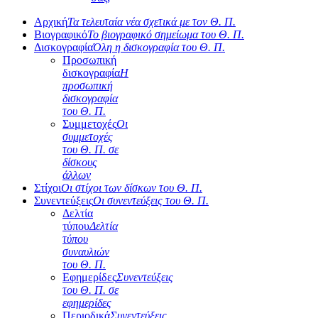
Αρχική
Τα τελευταία νέα σχετικά με τον Θ. Π.
Βιογραφικό
Το βιογραφικό σημείωμα του Θ. Π.
Δισκογραφία
Όλη η δισκογραφία του Θ. Π.
Προσωπική
δισκογραφία
Η
προσωπική
δισκογραφία
του Θ. Π.
Συμμετοχές
Οι
συμμετοχές
του Θ. Π. σε
δίσκους
άλλων
Στίχοι
Οι στίχοι των δίσκων του Θ. Π.
Συνεντεύξεις
Οι συνεντεύξεις του Θ. Π.
Δελτία
τύπου
Δελτία
τύπου
συναυλιών
του Θ. Π.
Εφημερίδες
Συνεντεύξεις
του Θ. Π. σε
εφημερίδες
Περιοδικά
Συνεντεύξεις