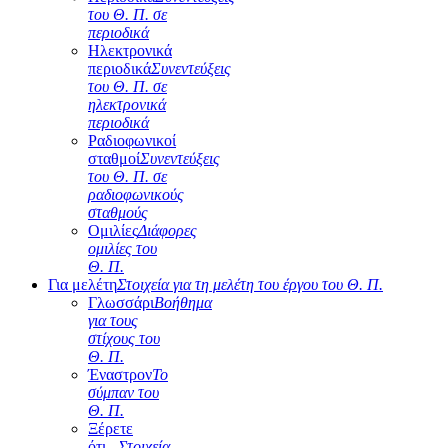
του Θ. Π. σε
περιοδικά
Ηλεκτρονικά
περιοδικά
Συνεντεύξεις
του Θ. Π. σε
ηλεκτρονικά
περιοδικά
Ραδιοφωνικοί
σταθμοί
Συνεντεύξεις
του Θ. Π. σε
ραδιοφωνικούς
σταθμούς
Ομιλίες
Διάφορες
ομιλίες του
Θ. Π.
Για μελέτη
Στοιχεία για τη μελέτη του έργου του Θ. Π.
Γλωσσάρι
Βοήθημα
για τους
στίχους του
Θ. Π.
Έναστρον
Το
σύμπαν του
Θ. Π.
Ξέρετε
ότι...
Στοιχεία