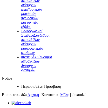
ιστοσελίδων
διάφορων
ηλεκτρονικών
μουσικών
περιοδικών
και οδηγών
εξόδου
Ραδιοφωνικοί
Σταθμοί
Σύνδεσμοι
ιστοσελίδων
διάφορων
ραδιοφωνικών
σταθμών
Φεστιβάλ
Σύνδεσμοι
ιστοσελίδων
διάφορων
φεστιβάλ
Notice
Περιορισμένη Πρόσβαση
Βρίσκεστε εδώ:
Αρχική
|
Κοινότητα
|
Μέλη
|
alexookah