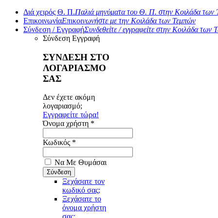
Διά χειρός Θ. Π.
Παλιά μηνύματα του Θ. Π. στην Κοιλάδα των
Επικοινωνία
Επικοινωνήστε με την Κοιλάδα των Τεμπών
Σύνδεση / Εγγραφή
Συνδεθείτε / εγγραφείτε στην Κοιλάδα των 
Σύνδεση
Εγγραφή
ΣΥΝΔΕΣΗ ΣΤΟ
ΛΟΓΑΡΙΑΣΜΟ
ΣΑΣ
Δεν έχετε ακόμη
λογαριασμό;
Εγγραφείτε τώρα!
Όνομα χρήστη *
Κωδικός *
Να Με Θυμάσαι
Ξεχάσατε τον
κωδικό σας;
Ξεχάσατε το
όνομα χρήστη
σας;