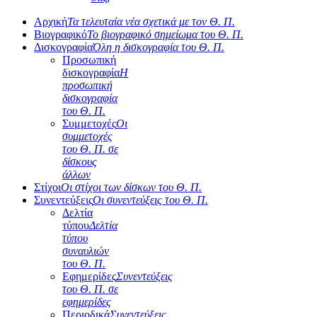
Αρχική
Τα τελευταία νέα σχετικά με τον Θ. Π.
Βιογραφικό
Το βιογραφικό σημείωμα του Θ. Π.
Δισκογραφία
Όλη η δισκογραφία του Θ. Π.
Προσωπική
δισκογραφία
Η
προσωπική
δισκογραφία
του Θ. Π.
Συμμετοχές
Οι
συμμετοχές
του Θ. Π. σε
δίσκους
άλλων
Στίχοι
Οι στίχοι των δίσκων του Θ. Π.
Συνεντεύξεις
Οι συνεντεύξεις του Θ. Π.
Δελτία
τύπου
Δελτία
τύπου
συναυλιών
του Θ. Π.
Εφημερίδες
Συνεντεύξεις
του Θ. Π. σε
εφημερίδες
Περιοδικά
Συνεντεύξεις