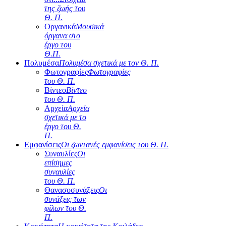
της ζωής του
Θ. Π.
Οργανικά
Μουσικά
όργανα στο
έργο του
Θ.Π.
Πολυμέσα
Πολυμέσα σχετικά με τον Θ. Π.
Φωτογραφίες
Φωτογραφίες
του Θ. Π.
Βίντεο
Βίντεο
του Θ. Π.
Αρχεία
Αρχεία
σχετικά με το
έργο του Θ.
Π.
Εμφανίσεις
Οι ζωντανές εμφανίσεις του Θ. Π.
Συναυλίες
Οι
επίσημες
συναυλίες
του Θ. Π.
Θανασοσυνάξεις
Οι
συνάξεις των
φίλων του Θ.
Π.