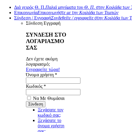
Διά χειρός Θ. Π.
Παλιά μηνύματα του Θ. Π. στην Κοιλάδα των
Επικοινωνία
Επικοινωνήστε με την Κοιλάδα των Τεμπών
Σύνδεση / Εγγραφή
Συνδεθείτε / εγγραφείτε στην Κοιλάδα των 
Σύνδεση
Εγγραφή
ΣΥΝΔΕΣΗ ΣΤΟ
ΛΟΓΑΡΙΑΣΜΟ
ΣΑΣ
Δεν έχετε ακόμη
λογαριασμό;
Εγγραφείτε τώρα!
Όνομα χρήστη *
Κωδικός *
Να Με Θυμάσαι
Ξεχάσατε τον
κωδικό σας;
Ξεχάσατε το
όνομα χρήστη
σας;