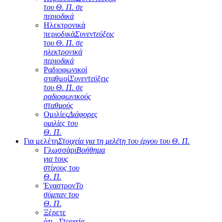
του Θ. Π. σε
περιοδικά
Ηλεκτρονικά
περιοδικά
Συνεντεύξεις
του Θ. Π. σε
ηλεκτρονικά
περιοδικά
Ραδιοφωνικοί
σταθμοί
Συνεντεύξεις
του Θ. Π. σε
ραδιοφωνικούς
σταθμούς
Ομιλίες
Διάφορες
ομιλίες του
Θ. Π.
Για μελέτη
Στοιχεία για τη μελέτη του έργου του Θ. Π.
Γλωσσάρι
Βοήθημα
για τους
στίχους του
Θ. Π.
Έναστρον
Το
σύμπαν του
Θ. Π.
Ξέρετε
ότι...
Στοιχεία