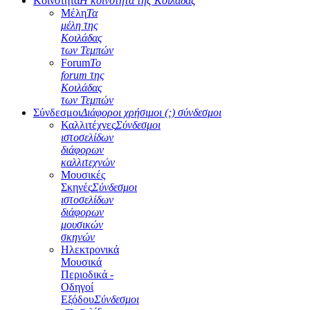
Κοινότητα
Η κοινότητα της Κοιλάδας
Μέλη
Τα
μέλη της
Κοιλάδας
των Τεμπών
Forum
Το
forum της
Κοιλάδας
των Τεμπών
Σύνδεσμοι
Διάφοροι χρήσιμοι (;) σύνδεσμοι
Καλλιτέχνες
Σύνδεσμοι
ιστοσελίδων
διάφορων
καλλιτεχνών
Μουσικές
Σκηνές
Σύνδεσμοι
ιστοσελίδων
διάφορων
μουσικών
σκηνών
Ηλεκτρονικά
Μουσικά
Περιοδικά -
Οδηγοί
Εξόδου
Σύνδεσμοι