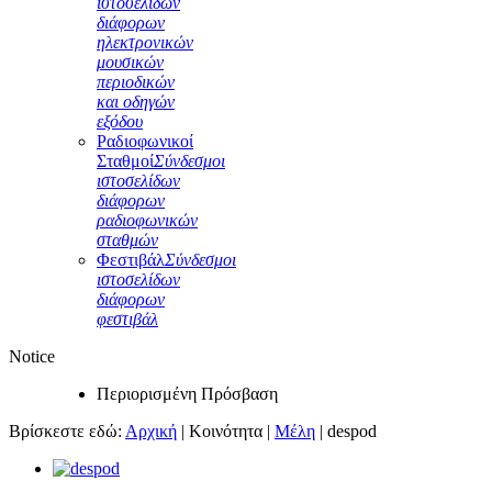
ιστοσελίδων
διάφορων
ηλεκτρονικών
μουσικών
περιοδικών
και οδηγών
εξόδου
Ραδιοφωνικοί
Σταθμοί
Σύνδεσμοι
ιστοσελίδων
διάφορων
ραδιοφωνικών
σταθμών
Φεστιβάλ
Σύνδεσμοι
ιστοσελίδων
διάφορων
φεστιβάλ
Notice
Περιορισμένη Πρόσβαση
Βρίσκεστε εδώ:
Αρχική
|
Κοινότητα
|
Μέλη
|
despod