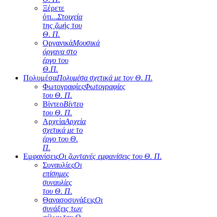
Ξέρετε
ότι...
Στοιχεία
της ζωής του
Θ. Π.
Οργανικά
Μουσικά
όργανα στο
έργο του
Θ.Π.
Πολυμέσα
Πολυμέσα σχετικά με τον Θ. Π.
Φωτογραφίες
Φωτογραφίες
του Θ. Π.
Βίντεο
Βίντεο
του Θ. Π.
Αρχεία
Αρχεία
σχετικά με το
έργο του Θ.
Π.
Εμφανίσεις
Οι ζωντανές εμφανίσεις του Θ. Π.
Συναυλίες
Οι
επίσημες
συναυλίες
του Θ. Π.
Θανασοσυνάξεις
Οι
συνάξεις των