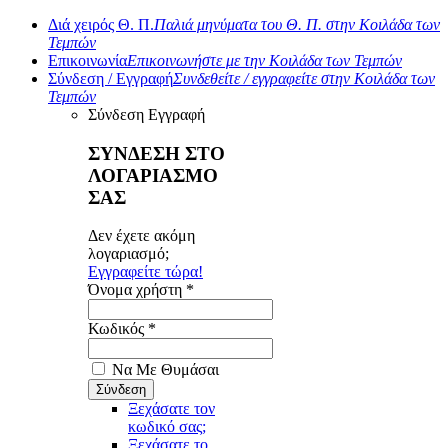
Διά χειρός Θ. Π.
Παλιά μηνύματα του Θ. Π. στην Κοιλάδα των
Τεμπών
Επικοινωνία
Επικοινωνήστε με την Κοιλάδα των Τεμπών
Σύνδεση / Εγγραφή
Συνδεθείτε / εγγραφείτε στην Κοιλάδα των
Τεμπών
Σύνδεση
Εγγραφή
ΣΥΝΔΕΣΗ ΣΤΟ
ΛΟΓΑΡΙΑΣΜΟ
ΣΑΣ
Δεν έχετε ακόμη
λογαριασμό;
Εγγραφείτε τώρα!
Όνομα χρήστη *
Κωδικός *
Να Με Θυμάσαι
Ξεχάσατε τον
κωδικό σας;
Ξεχάσατε το