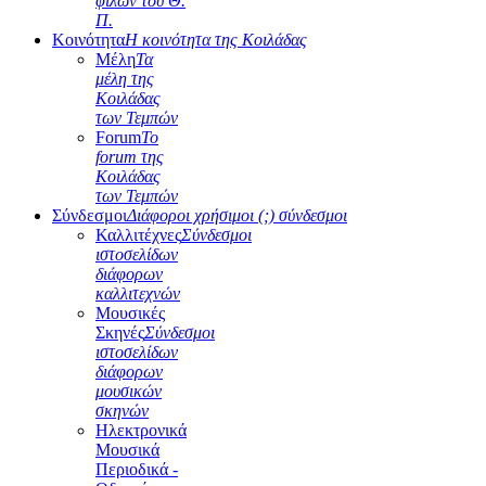
φίλων του Θ.
Π.
Κοινότητα
Η κοινότητα της Κοιλάδας
Μέλη
Τα
μέλη της
Κοιλάδας
των Τεμπών
Forum
Το
forum της
Κοιλάδας
των Τεμπών
Σύνδεσμοι
Διάφοροι χρήσιμοι (;) σύνδεσμοι
Καλλιτέχνες
Σύνδεσμοι
ιστοσελίδων
διάφορων
καλλιτεχνών
Μουσικές
Σκηνές
Σύνδεσμοι
ιστοσελίδων
διάφορων
μουσικών
σκηνών
Ηλεκτρονικά
Μουσικά
Περιοδικά -