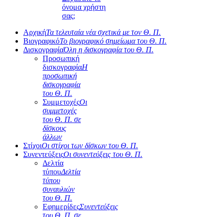
όνομα χρήστη
σας;
Αρχική
Τα τελευταία νέα σχετικά με τον Θ. Π.
Βιογραφικό
Το βιογραφικό σημείωμα του Θ. Π.
Δισκογραφία
Όλη η δισκογραφία του Θ. Π.
Προσωπική
δισκογραφία
Η
προσωπική
δισκογραφία
του Θ. Π.
Συμμετοχές
Οι
συμμετοχές
του Θ. Π. σε
δίσκους
άλλων
Στίχοι
Οι στίχοι των δίσκων του Θ. Π.
Συνεντεύξεις
Οι συνεντεύξεις του Θ. Π.
Δελτία
τύπου
Δελτία
τύπου
συναυλιών
του Θ. Π.
Εφημερίδες
Συνεντεύξεις
του Θ. Π. σε