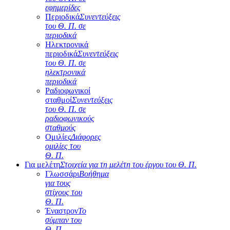
εφημερίδες
Περιοδικά
Συνεντεύξεις
του Θ. Π. σε
περιοδικά
Ηλεκτρονικά
περιοδικά
Συνεντεύξεις
του Θ. Π. σε
ηλεκτρονικά
περιοδικά
Ραδιοφωνικοί
σταθμοί
Συνεντεύξεις
του Θ. Π. σε
ραδιοφωνικούς
σταθμούς
Ομιλίες
Διάφορες
ομιλίες του
Θ. Π.
Για μελέτη
Στοιχεία για τη μελέτη του έργου του Θ. Π.
Γλωσσάρι
Βοήθημα
για τους
στίχους του
Θ. Π.
Έναστρον
Το
σύμπαν του
Θ. Π.