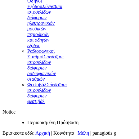
Οδηγοί
Εξόδου
Σύνδεσμοι
ιστοσελίδων
διάφορων
ηλεκτρονικών
μουσικών
περιοδικών
και οδηγών
εξόδου
Ραδιοφωνικοί
Σταθμοί
Σύνδεσμοι
ιστοσελίδων
διάφορων
ραδιοφωνικών
σταθμών
Φεστιβάλ
Σύνδεσμοι
ιστοσελίδων
διάφορων
φεστιβάλ
Notice
Περιορισμένη Πρόσβαση
Βρίσκεστε εδώ:
Αρχική
|
Κοινότητα
|
Μέλη
|
panagiotis g