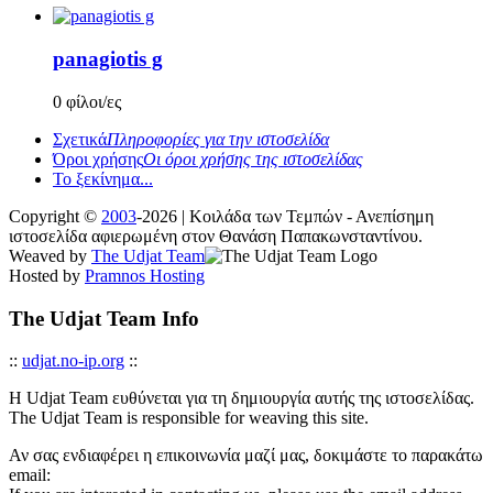
panagiotis g
0 φίλοι/ες
Σχετικά
Πληροφορίες για την ιστοσελίδα
Όροι χρήσης
Οι όροι χρήσης της ιστοσελίδας
Το ξεκίνημα...
Copyright ©
2003
-2026 | Κοιλάδα των Τεμπών - Ανεπίσημη
ιστοσελίδα αφιερωμένη στον Θανάση Παπακωνσταντίνου.
Weaved by
The Udjat Team
Hosted by
Pramnos Hosting
The Udjat Team Info
::
udjat.no-ip.org
::
Η Udjat Team ευθύνεται για τη δημιουργία αυτής της ιστοσελίδας.
The Udjat Team is responsible for weaving this site.
Αν σας ενδιαφέρει η επικοινωνία μαζί μας, δοκιμάστε το παρακάτω
email: