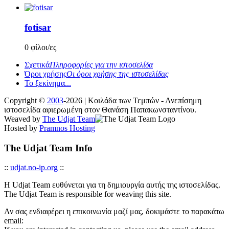
fotisar
0 φίλοι/ες
Σχετικά
Πληροφορίες για την ιστοσελίδα
Όροι χρήσης
Οι όροι χρήσης της ιστοσελίδας
Το ξεκίνημα...
Copyright ©
2003
-2026 | Κοιλάδα των Τεμπών - Ανεπίσημη
ιστοσελίδα αφιερωμένη στον Θανάση Παπακωνσταντίνου.
Weaved by
The Udjat Team
Hosted by
Pramnos Hosting
The Udjat Team Info
::
udjat.no-ip.org
::
Η Udjat Team ευθύνεται για τη δημιουργία αυτής της ιστοσελίδας.
The Udjat Team is responsible for weaving this site.
Αν σας ενδιαφέρει η επικοινωνία μαζί μας, δοκιμάστε το παρακάτω
email: