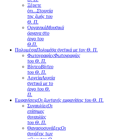
Ξέρετε
ότι...
Στοιχεία
της ζωής του
Θ. Π.
Οργανικά
Μουσικά
όργανα στο
έργο του
Θ.Π.
Πολυμέσα
Πολυμέσα σχετικά με τον Θ. Π.
Φωτογραφίες
Φωτογραφίες
του Θ. Π.
Βίντεο
Βίντεο
του Θ. Π.
Αρχεία
Αρχεία
σχετικά με το
έργο του Θ.
Π.
Εμφανίσεις
Οι ζωντανές εμφανίσεις του Θ. Π.
Συναυλίες
Οι
επίσημες
συναυλίες
του Θ. Π.
Θανασοσυνάξεις
Οι
συνάξεις των