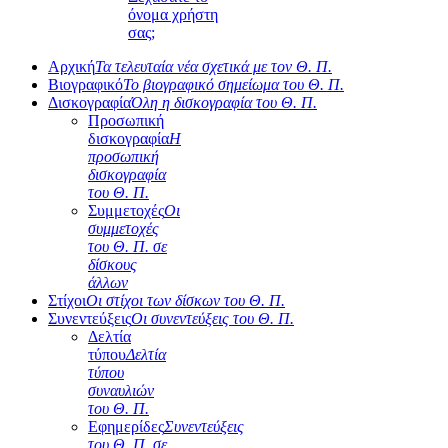
όνομα χρήστη
σας;
Αρχική
Τα τελευταία νέα σχετικά με τον Θ. Π.
Βιογραφικό
Το βιογραφικό σημείωμα του Θ. Π.
Δισκογραφία
Όλη η δισκογραφία του Θ. Π.
Προσωπική
δισκογραφία
Η
προσωπική
δισκογραφία
του Θ. Π.
Συμμετοχές
Οι
συμμετοχές
του Θ. Π. σε
δίσκους
άλλων
Στίχοι
Οι στίχοι των δίσκων του Θ. Π.
Συνεντεύξεις
Οι συνεντεύξεις του Θ. Π.
Δελτία
τύπου
Δελτία
τύπου
συναυλιών
του Θ. Π.
Εφημερίδες
Συνεντεύξεις
του Θ. Π. σε