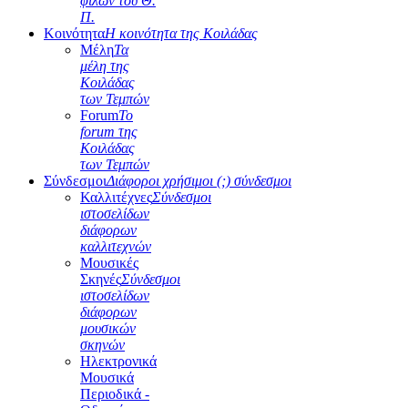
φίλων του Θ.
Π.
Κοινότητα
Η κοινότητα της Κοιλάδας
Μέλη
Τα
μέλη της
Κοιλάδας
των Τεμπών
Forum
Το
forum της
Κοιλάδας
των Τεμπών
Σύνδεσμοι
Διάφοροι χρήσιμοι (;) σύνδεσμοι
Καλλιτέχνες
Σύνδεσμοι
ιστοσελίδων
διάφορων
καλλιτεχνών
Μουσικές
Σκηνές
Σύνδεσμοι
ιστοσελίδων
διάφορων
μουσικών
σκηνών
Ηλεκτρονικά
Μουσικά
Περιοδικά -