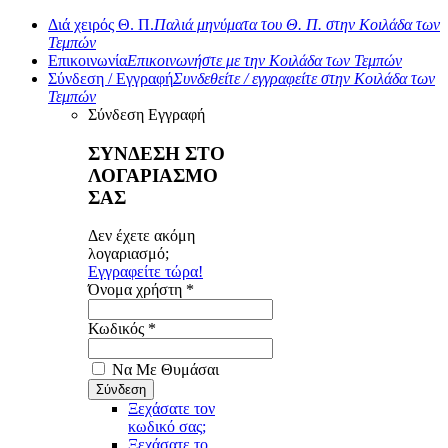
Διά χειρός Θ. Π.
Παλιά μηνύματα του Θ. Π. στην Κοιλάδα των
Τεμπών
Επικοινωνία
Επικοινωνήστε με την Κοιλάδα των Τεμπών
Σύνδεση / Εγγραφή
Συνδεθείτε / εγγραφείτε στην Κοιλάδα των
Τεμπών
Σύνδεση
Εγγραφή
ΣΥΝΔΕΣΗ ΣΤΟ
ΛΟΓΑΡΙΑΣΜΟ
ΣΑΣ
Δεν έχετε ακόμη
λογαριασμό;
Εγγραφείτε τώρα!
Όνομα χρήστη *
Κωδικός *
Να Με Θυμάσαι
Ξεχάσατε τον
κωδικό σας;
Ξεχάσατε το