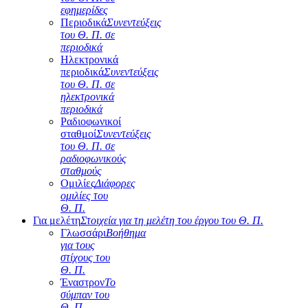
εφημερίδες
Περιοδικά
Συνεντεύξεις
του Θ. Π. σε
περιοδικά
Ηλεκτρονικά
περιοδικά
Συνεντεύξεις
του Θ. Π. σε
ηλεκτρονικά
περιοδικά
Ραδιοφωνικοί
σταθμοί
Συνεντεύξεις
του Θ. Π. σε
ραδιοφωνικούς
σταθμούς
Ομιλίες
Διάφορες
ομιλίες του
Θ. Π.
Για μελέτη
Στοιχεία για τη μελέτη του έργου του Θ. Π.
Γλωσσάρι
Βοήθημα
για τους
στίχους του
Θ. Π.
Έναστρον
Το
σύμπαν του
Θ. Π.