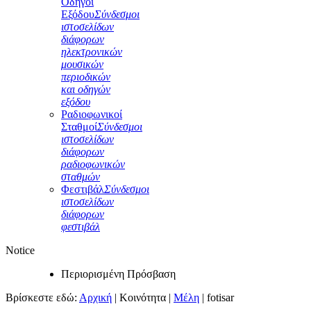
Οδηγοί
Εξόδου
Σύνδεσμοι
ιστοσελίδων
διάφορων
ηλεκτρονικών
μουσικών
περιοδικών
και οδηγών
εξόδου
Ραδιοφωνικοί
Σταθμοί
Σύνδεσμοι
ιστοσελίδων
διάφορων
ραδιοφωνικών
σταθμών
Φεστιβάλ
Σύνδεσμοι
ιστοσελίδων
διάφορων
φεστιβάλ
Notice
Περιορισμένη Πρόσβαση
Βρίσκεστε εδώ:
Αρχική
|
Κοινότητα
|
Μέλη
|
fotisar