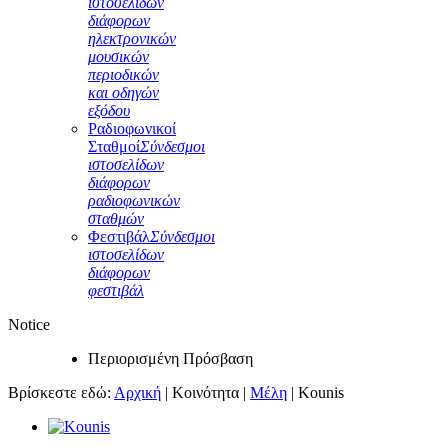
ιστοσελίδων
διάφορων
ηλεκτρονικών
μουσικών
περιοδικών
και οδηγών
εξόδου
Ραδιοφωνικοί
Σταθμοί
Σύνδεσμοι
ιστοσελίδων
διάφορων
ραδιοφωνικών
σταθμών
Φεστιβάλ
Σύνδεσμοι
ιστοσελίδων
διάφορων
φεστιβάλ
Notice
Περιορισμένη Πρόσβαση
Βρίσκεστε εδώ:
Αρχική
|
Κοινότητα
|
Μέλη
|
Kounis