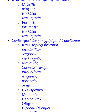
Κοινότητα
Η κοινότητα της Κοιλάδας
Μέλη
Τα
μέλη της
Κοιλάδας
των Τεμπών
Forum
Το
forum της
Κοιλάδας
των Τεμπών
Σύνδεσμοι
Διάφοροι χρήσιμοι (;) σύνδεσμοι
Καλλιτέχνες
Σύνδεσμοι
ιστοσελίδων
διάφορων
καλλιτεχνών
Μουσικές
Σκηνές
Σύνδεσμοι
ιστοσελίδων
διάφορων
μουσικών
σκηνών
Ηλεκτρονικά
Μουσικά
Περιοδικά -
Οδηγοί
Εξόδου
Σύνδεσμοι