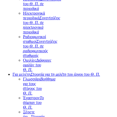
του Θ. Π. σε
περιοδικά
Ηλεκτρονικά
περιοδικά
Συνεντεύξεις
του Θ. Π. σε
ηλεκτρονικά
περιοδικά
Ραδιοφωνικοί
σταθμοί
Συνεντεύξεις
του Θ. Π. σε
ραδιοφωνικούς
σταθμούς
Ομιλίες
Διάφορες
ομιλίες του
Θ. Π.
Για μελέτη
Στοιχεία για τη μελέτη του έργου του Θ. Π.
Γλωσσάρι
Βοήθημα
για τους
στίχους του
Θ. Π.
Έναστρον
Το
σύμπαν του
Θ. Π.
Ξέρετε
ότι...
Στοιχεία