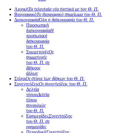
Αρχική
Τα τελευταία νέα σχετικά με τον Θ. Π.
Βιογραφικό
Το βιογραφικό σημείωμα του Θ. Π.
Δισκογραφία
Όλη η δισκογραφία του Θ. Π.
Προσωπική
δισκογραφία
Η
προσωπική
δισκογραφία
του Θ. Π.
Συμμετοχές
Οι
συμμετοχές
του Θ. Π. σε
δίσκους
άλλων
Στίχοι
Οι στίχοι των δίσκων του Θ. Π.
Συνεντεύξεις
Οι συνεντεύξεις του Θ. Π.
Δελτία
τύπου
Δελτία
τύπου
συναυλιών
του Θ. Π.
Εφημερίδες
Συνεντεύξεις
του Θ. Π. σε
εφημερίδες
Περιοδικά
Συνεντεύξεις