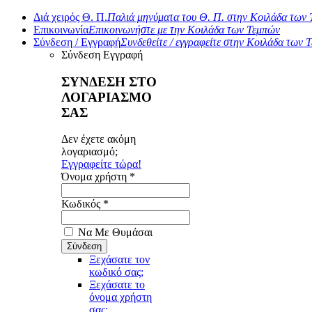
Διά χειρός Θ. Π.
Παλιά μηνύματα του Θ. Π. στην Κοιλάδα των
Επικοινωνία
Επικοινωνήστε με την Κοιλάδα των Τεμπών
Σύνδεση / Εγγραφή
Συνδεθείτε / εγγραφείτε στην Κοιλάδα των 
Σύνδεση
Εγγραφή
ΣΥΝΔΕΣΗ ΣΤΟ
ΛΟΓΑΡΙΑΣΜΟ
ΣΑΣ
Δεν έχετε ακόμη
λογαριασμό;
Εγγραφείτε τώρα!
Όνομα χρήστη *
Κωδικός *
Να Με Θυμάσαι
Ξεχάσατε τον
κωδικό σας;
Ξεχάσατε το
όνομα χρήστη
σας;