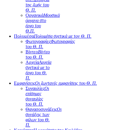
της ζωής του
Θ. Π.
Οργανικά
Μουσικά
όργανα στο
έργο του
Θ.Π.
Πολυμέσα
Πολυμέσα σχετικά με τον Θ. Π.
Φωτογραφίες
Φωτογραφίες
του Θ. Π.
Βίντεο
Βίντεο
του Θ. Π.
Αρχεία
Αρχεία
σχετικά με το
έργο του Θ.
Π.
Εμφανίσεις
Οι ζωντανές εμφανίσεις του Θ. Π.
Συναυλίες
Οι
επίσημες
συναυλίες
του Θ. Π.
Θανασοσυνάξεις
Οι
συνάξεις των
φίλων του Θ.
Π.