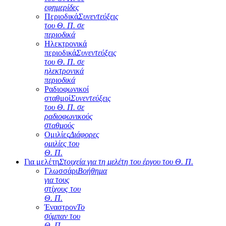
εφημερίδες
Περιοδικά
Συνεντεύξεις
του Θ. Π. σε
περιοδικά
Ηλεκτρονικά
περιοδικά
Συνεντεύξεις
του Θ. Π. σε
ηλεκτρονικά
περιοδικά
Ραδιοφωνικοί
σταθμοί
Συνεντεύξεις
του Θ. Π. σε
ραδιοφωνικούς
σταθμούς
Ομιλίες
Διάφορες
ομιλίες του
Θ. Π.
Για μελέτη
Στοιχεία για τη μελέτη του έργου του Θ. Π.
Γλωσσάρι
Βοήθημα
για τους
στίχους του
Θ. Π.
Έναστρον
Το
σύμπαν του
Θ. Π.