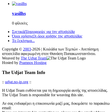
vasilhs
0 φίλοι/ες
Σχετικά
Πληροφορίες για την ιστοσελίδα
Όροι χρήσης
Οι όροι χρήσης της ιστοσελίδας
Το ξεκίνημα...
Copyright ©
2003
-2026 | Κοιλάδα των Τεμπών - Ανεπίσημη
ιστοσελίδα αφιερωμένη στον Θανάση Παπακωνσταντίνου.
Weaved by
The Udjat Team
Hosted by
Pramnos Hosting
The Udjat Team Info
::
udjat.no-ip.org
::
Η Udjat Team ευθύνεται για τη δημιουργία αυτής της ιστοσελίδας.
The Udjat Team is responsible for weaving this site.
Αν σας ενδιαφέρει η επικοινωνία μαζί μας, δοκιμάστε το παρακάτω
email: