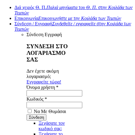
Διά χειρός Θ. Π.
Παλιά μηνύματα του Θ. Π. στην Κοιλάδα των
Τεμπών
Επικοινωνία
Επικοινωνήστε με την Κοιλάδα των Τεμπών
Σύνδεση / Εγγραφή
Συνδεθείτε / εγγραφείτε στην Κοιλάδα των
Τεμπών
Σύνδεση
Εγγραφή
ΣΥΝΔΕΣΗ ΣΤΟ
ΛΟΓΑΡΙΑΣΜΟ
ΣΑΣ
Δεν έχετε ακόμη
λογαριασμό;
Εγγραφείτε τώρα!
Όνομα χρήστη *
Κωδικός *
Να Με Θυμάσαι
Ξεχάσατε τον
κωδικό σας;
Ξεχάσατε το