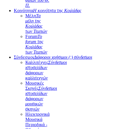
φίλων του Θ.
Π.
Κοινότητα
Η κοινότητα της Κοιλάδας
Μέλη
Τα
μέλη της
Κοιλάδας
των Τεμπών
Forum
Το
forum της
Κοιλάδας
των Τεμπών
Σύνδεσμοι
Διάφοροι χρήσιμοι (;) σύνδεσμοι
Καλλιτέχνες
Σύνδεσμοι
ιστοσελίδων
διάφορων
καλλιτεχνών
Μουσικές
Σκηνές
Σύνδεσμοι
ιστοσελίδων
διάφορων
μουσικών
σκηνών
Ηλεκτρονικά
Μουσικά
Περιοδικά -