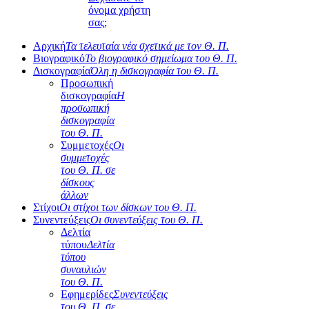
όνομα χρήστη
σας;
Αρχική
Τα τελευταία νέα σχετικά με τον Θ. Π.
Βιογραφικό
Το βιογραφικό σημείωμα του Θ. Π.
Δισκογραφία
Όλη η δισκογραφία του Θ. Π.
Προσωπική
δισκογραφία
Η
προσωπική
δισκογραφία
του Θ. Π.
Συμμετοχές
Οι
συμμετοχές
του Θ. Π. σε
δίσκους
άλλων
Στίχοι
Οι στίχοι των δίσκων του Θ. Π.
Συνεντεύξεις
Οι συνεντεύξεις του Θ. Π.
Δελτία
τύπου
Δελτία
τύπου
συναυλιών
του Θ. Π.
Εφημερίδες
Συνεντεύξεις
του Θ. Π. σε