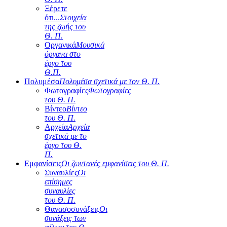
Ξέρετε
ότι...
Στοιχεία
της ζωής του
Θ. Π.
Οργανικά
Μουσικά
όργανα στο
έργο του
Θ.Π.
Πολυμέσα
Πολυμέσα σχετικά με τον Θ. Π.
Φωτογραφίες
Φωτογραφίες
του Θ. Π.
Βίντεο
Βίντεο
του Θ. Π.
Αρχεία
Αρχεία
σχετικά με το
έργο του Θ.
Π.
Εμφανίσεις
Οι ζωντανές εμφανίσεις του Θ. Π.
Συναυλίες
Οι
επίσημες
συναυλίες
του Θ. Π.
Θανασοσυνάξεις
Οι
συνάξεις των