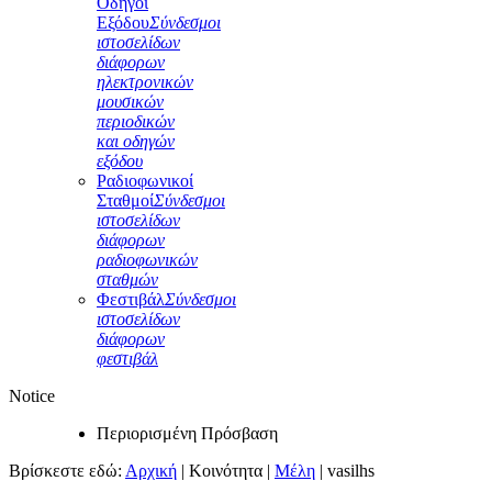
Οδηγοί
Εξόδου
Σύνδεσμοι
ιστοσελίδων
διάφορων
ηλεκτρονικών
μουσικών
περιοδικών
και οδηγών
εξόδου
Ραδιοφωνικοί
Σταθμοί
Σύνδεσμοι
ιστοσελίδων
διάφορων
ραδιοφωνικών
σταθμών
Φεστιβάλ
Σύνδεσμοι
ιστοσελίδων
διάφορων
φεστιβάλ
Notice
Περιορισμένη Πρόσβαση
Βρίσκεστε εδώ:
Αρχική
|
Κοινότητα
|
Μέλη
|
vasilhs