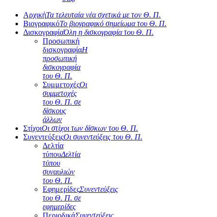
Αρχική
Τα τελευταία νέα σχετικά με τον Θ. Π.
Βιογραφικό
Το βιογραφικό σημείωμα του Θ. Π.
Δισκογραφία
Όλη η δισκογραφία του Θ. Π.
Προσωπική
δισκογραφία
Η
προσωπική
δισκογραφία
του Θ. Π.
Συμμετοχές
Οι
συμμετοχές
του Θ. Π. σε
δίσκους
άλλων
Στίχοι
Οι στίχοι των δίσκων του Θ. Π.
Συνεντεύξεις
Οι συνεντεύξεις του Θ. Π.
Δελτία
τύπου
Δελτία
τύπου
συναυλιών
του Θ. Π.
Εφημερίδες
Συνεντεύξεις
του Θ. Π. σε
εφημερίδες
Περιοδικά
Συνεντεύξεις