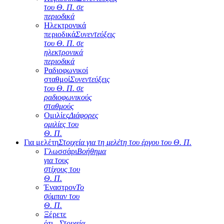
του Θ. Π. σε
περιοδικά
Ηλεκτρονικά
περιοδικά
Συνεντεύξεις
του Θ. Π. σε
ηλεκτρονικά
περιοδικά
Ραδιοφωνικοί
σταθμοί
Συνεντεύξεις
του Θ. Π. σε
ραδιοφωνικούς
σταθμούς
Ομιλίες
Διάφορες
ομιλίες του
Θ. Π.
Για μελέτη
Στοιχεία για τη μελέτη του έργου του Θ. Π.
Γλωσσάρι
Βοήθημα
για τους
στίχους του
Θ. Π.
Έναστρον
Το
σύμπαν του
Θ. Π.
Ξέρετε
ότι...
Στοιχεία