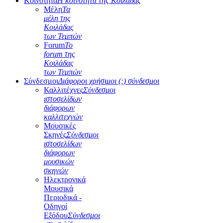
Κοινότητα
Η κοινότητα της Κοιλάδας
Μέλη
Τα
μέλη της
Κοιλάδας
των Τεμπών
Forum
Το
forum της
Κοιλάδας
των Τεμπών
Σύνδεσμοι
Διάφοροι χρήσιμοι (;) σύνδεσμοι
Καλλιτέχνες
Σύνδεσμοι
ιστοσελίδων
διάφορων
καλλιτεχνών
Μουσικές
Σκηνές
Σύνδεσμοι
ιστοσελίδων
διάφορων
μουσικών
σκηνών
Ηλεκτρονικά
Μουσικά
Περιοδικά -
Οδηγοί
Εξόδου
Σύνδεσμοι