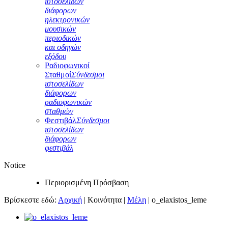
ιστοσελίδων
διάφορων
ηλεκτρονικών
μουσικών
περιοδικών
και οδηγών
εξόδου
Ραδιοφωνικοί
Σταθμοί
Σύνδεσμοι
ιστοσελίδων
διάφορων
ραδιοφωνικών
σταθμών
Φεστιβάλ
Σύνδεσμοι
ιστοσελίδων
διάφορων
φεστιβάλ
Notice
Περιορισμένη Πρόσβαση
Βρίσκεστε εδώ:
Αρχική
|
Κοινότητα
|
Μέλη
|
o_elaxistos_leme