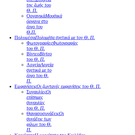
της ζωής του
Θ. Π.
Οργανικά
Μουσικά
όργανα στο
έργο του
Θ.Π.
Πολυμέσα
Πολυμέσα σχετικά με τον Θ. Π.
Φωτογραφίες
Φωτογραφίες
του Θ. Π.
Βίντεο
Βίντεο
του Θ. Π.
Αρχεία
Αρχεία
σχετικά με το
έργο του Θ.
Π.
Εμφανίσεις
Οι ζωντανές εμφανίσεις του Θ. Π.
Συναυλίες
Οι
επίσημες
συναυλίες
του Θ. Π.
Θανασοσυνάξεις
Οι
συνάξεις των
φίλων του Θ.
Π.