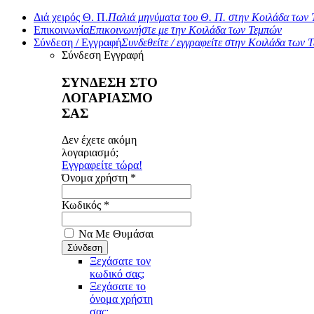
Διά χειρός Θ. Π.
Παλιά μηνύματα του Θ. Π. στην Κοιλάδα των
Επικοινωνία
Επικοινωνήστε με την Κοιλάδα των Τεμπών
Σύνδεση / Εγγραφή
Συνδεθείτε / εγγραφείτε στην Κοιλάδα των 
Σύνδεση
Εγγραφή
ΣΥΝΔΕΣΗ ΣΤΟ
ΛΟΓΑΡΙΑΣΜΟ
ΣΑΣ
Δεν έχετε ακόμη
λογαριασμό;
Εγγραφείτε τώρα!
Όνομα χρήστη *
Κωδικός *
Να Με Θυμάσαι
Ξεχάσατε τον
κωδικό σας;
Ξεχάσατε το
όνομα χρήστη
σας;