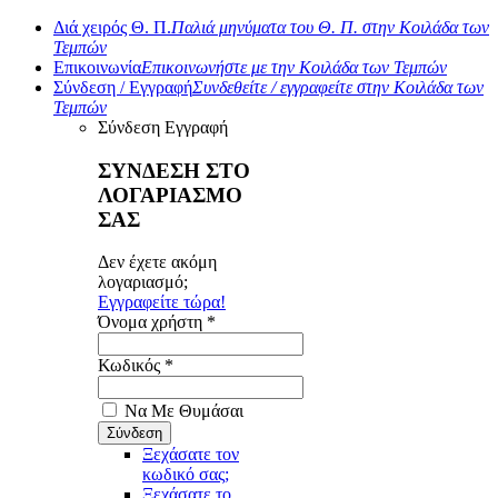
Διά χειρός Θ. Π.
Παλιά μηνύματα του Θ. Π. στην Κοιλάδα των
Τεμπών
Επικοινωνία
Επικοινωνήστε με την Κοιλάδα των Τεμπών
Σύνδεση / Εγγραφή
Συνδεθείτε / εγγραφείτε στην Κοιλάδα των
Τεμπών
Σύνδεση
Εγγραφή
ΣΥΝΔΕΣΗ ΣΤΟ
ΛΟΓΑΡΙΑΣΜΟ
ΣΑΣ
Δεν έχετε ακόμη
λογαριασμό;
Εγγραφείτε τώρα!
Όνομα χρήστη *
Κωδικός *
Να Με Θυμάσαι
Ξεχάσατε τον
κωδικό σας;
Ξεχάσατε το