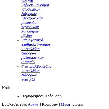
Οδηγοί
Εξόδου
Σύνδεσμοι
ιστοσελίδων
διάφορων
ηλεκτρονικών
μουσικών
περιοδικών
και οδηγών
εξόδου
Ραδιοφωνικοί
Σταθμοί
Σύνδεσμοι
ιστοσελίδων
διάφορων
ραδιοφωνικών
σταθμών
Φεστιβάλ
Σύνδεσμοι
ιστοσελίδων
διάφορων
φεστιβάλ
Notice
Περιορισμένη Πρόσβαση
Βρίσκεστε εδώ:
Αρχική
|
Κοινότητα
|
Μέλη
|
dfotein