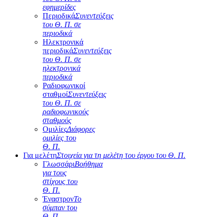
εφημερίδες
Περιοδικά
Συνεντεύξεις
του Θ. Π. σε
περιοδικά
Ηλεκτρονικά
περιοδικά
Συνεντεύξεις
του Θ. Π. σε
ηλεκτρονικά
περιοδικά
Ραδιοφωνικοί
σταθμοί
Συνεντεύξεις
του Θ. Π. σε
ραδιοφωνικούς
σταθμούς
Ομιλίες
Διάφορες
ομιλίες του
Θ. Π.
Για μελέτη
Στοιχεία για τη μελέτη του έργου του Θ. Π.
Γλωσσάρι
Βοήθημα
για τους
στίχους του
Θ. Π.
Έναστρον
Το
σύμπαν του
Θ. Π.