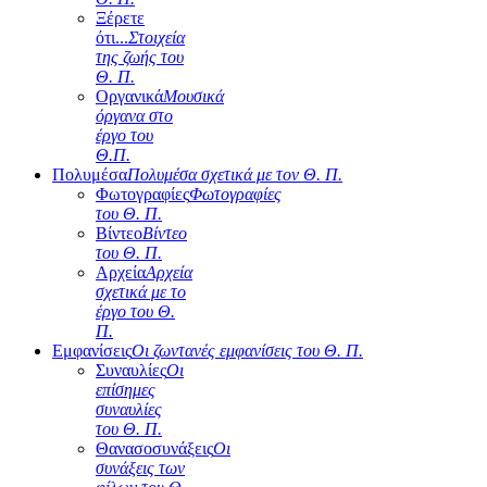
Ξέρετε
ότι...
Στοιχεία
της ζωής του
Θ. Π.
Οργανικά
Μουσικά
όργανα στο
έργο του
Θ.Π.
Πολυμέσα
Πολυμέσα σχετικά με τον Θ. Π.
Φωτογραφίες
Φωτογραφίες
του Θ. Π.
Βίντεο
Βίντεο
του Θ. Π.
Αρχεία
Αρχεία
σχετικά με το
έργο του Θ.
Π.
Εμφανίσεις
Οι ζωντανές εμφανίσεις του Θ. Π.
Συναυλίες
Οι
επίσημες
συναυλίες
του Θ. Π.
Θανασοσυνάξεις
Οι
συνάξεις των