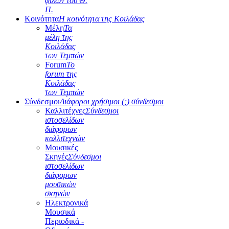
φίλων του Θ.
Π.
Κοινότητα
Η κοινότητα της Κοιλάδας
Μέλη
Τα
μέλη της
Κοιλάδας
των Τεμπών
Forum
Το
forum της
Κοιλάδας
των Τεμπών
Σύνδεσμοι
Διάφοροι χρήσιμοι (;) σύνδεσμοι
Καλλιτέχνες
Σύνδεσμοι
ιστοσελίδων
διάφορων
καλλιτεχνών
Μουσικές
Σκηνές
Σύνδεσμοι
ιστοσελίδων
διάφορων
μουσικών
σκηνών
Ηλεκτρονικά
Μουσικά
Περιοδικά -