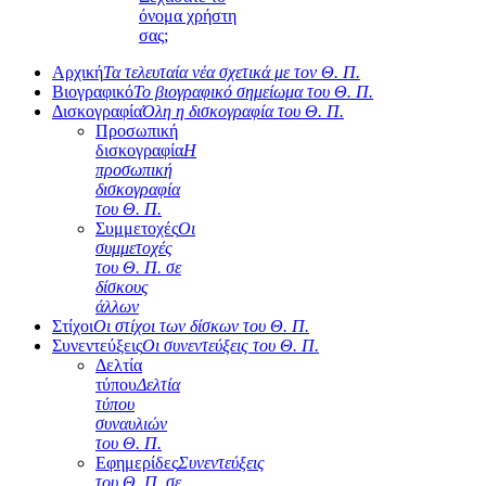
όνομα χρήστη
σας;
Αρχική
Τα τελευταία νέα σχετικά με τον Θ. Π.
Βιογραφικό
Το βιογραφικό σημείωμα του Θ. Π.
Δισκογραφία
Όλη η δισκογραφία του Θ. Π.
Προσωπική
δισκογραφία
Η
προσωπική
δισκογραφία
του Θ. Π.
Συμμετοχές
Οι
συμμετοχές
του Θ. Π. σε
δίσκους
άλλων
Στίχοι
Οι στίχοι των δίσκων του Θ. Π.
Συνεντεύξεις
Οι συνεντεύξεις του Θ. Π.
Δελτία
τύπου
Δελτία
τύπου
συναυλιών
του Θ. Π.
Εφημερίδες
Συνεντεύξεις
του Θ. Π. σε