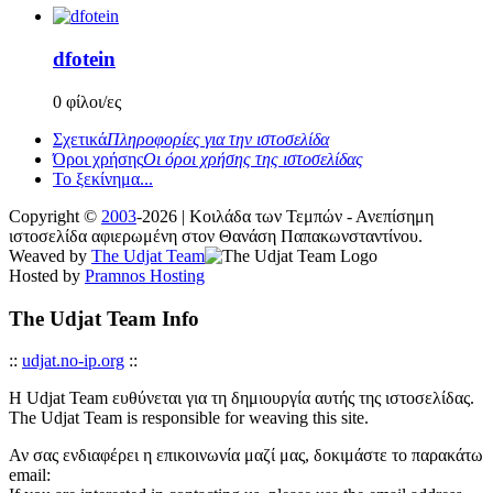
dfotein
0 φίλοι/ες
Σχετικά
Πληροφορίες για την ιστοσελίδα
Όροι χρήσης
Οι όροι χρήσης της ιστοσελίδας
Το ξεκίνημα...
Copyright ©
2003
-2026 | Κοιλάδα των Τεμπών - Ανεπίσημη
ιστοσελίδα αφιερωμένη στον Θανάση Παπακωνσταντίνου.
Weaved by
The Udjat Team
Hosted by
Pramnos Hosting
The Udjat Team Info
::
udjat.no-ip.org
::
Η Udjat Team ευθύνεται για τη δημιουργία αυτής της ιστοσελίδας.
The Udjat Team is responsible for weaving this site.
Αν σας ενδιαφέρει η επικοινωνία μαζί μας, δοκιμάστε το παρακάτω
email: