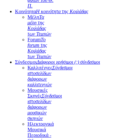
φίλων του Θ.
Π.
Κοινότητα
Η κοινότητα της Κοιλάδας
Μέλη
Τα
μέλη της
Κοιλάδας
των Τεμπών
Forum
Το
forum της
Κοιλάδας
των Τεμπών
Σύνδεσμοι
Διάφοροι χρήσιμοι (;) σύνδεσμοι
Καλλιτέχνες
Σύνδεσμοι
ιστοσελίδων
διάφορων
καλλιτεχνών
Μουσικές
Σκηνές
Σύνδεσμοι
ιστοσελίδων
διάφορων
μουσικών
σκηνών
Ηλεκτρονικά
Μουσικά
Περιοδικά -