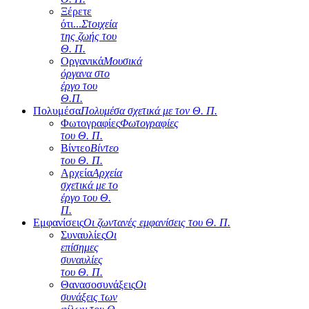
Ξέρετε
ότι...
Στοιχεία
της ζωής του
Θ. Π.
Οργανικά
Μουσικά
όργανα στο
έργο του
Θ.Π.
Πολυμέσα
Πολυμέσα σχετικά με τον Θ. Π.
Φωτογραφίες
Φωτογραφίες
του Θ. Π.
Βίντεο
Βίντεο
του Θ. Π.
Αρχεία
Αρχεία
σχετικά με το
έργο του Θ.
Π.
Εμφανίσεις
Οι ζωντανές εμφανίσεις του Θ. Π.
Συναυλίες
Οι
επίσημες
συναυλίες
του Θ. Π.
Θανασοσυνάξεις
Οι
συνάξεις των