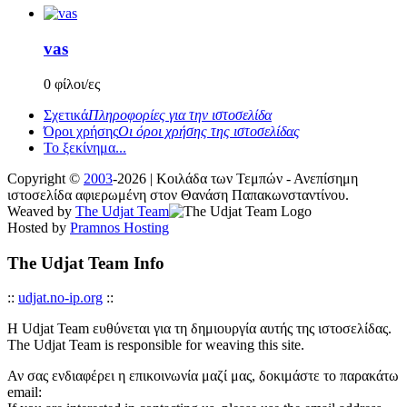
vas
0 φίλοι/ες
Σχετικά
Πληροφορίες για την ιστοσελίδα
Όροι χρήσης
Οι όροι χρήσης της ιστοσελίδας
Το ξεκίνημα...
Copyright ©
2003
-2026 | Κοιλάδα των Τεμπών - Ανεπίσημη
ιστοσελίδα αφιερωμένη στον Θανάση Παπακωνσταντίνου.
Weaved by
The Udjat Team
Hosted by
Pramnos Hosting
The Udjat Team Info
::
udjat.no-ip.org
::
Η Udjat Team ευθύνεται για τη δημιουργία αυτής της ιστοσελίδας.
The Udjat Team is responsible for weaving this site.
Αν σας ενδιαφέρει η επικοινωνία μαζί μας, δοκιμάστε το παρακάτω
email: