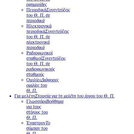
εφημερίδες
Περιοδικά
Συνεντεύξεις
του Θ. Π. σε
περιοδικά
Ηλεκτρονικά
περιοδικά
Συνεντεύξεις
του Θ. Π. σε
ηλεκτρονικά
περιοδικά
Ραδιοφωνικοί
σταθμοί
Συνεντεύξεις
του Θ. Π. σε
ραδιοφωνικούς
σταθμούς
Ομιλίες
Διάφορες
ομιλίες του
Θ. Π.
Για μελέτη
Στοιχεία για τη μελέτη του έργου του Θ. Π.
Γλωσσάρι
Βοήθημα
για τους
στίχους του
Θ. Π.
Έναστρον
Το
σύμπαν του
Θ. Π.