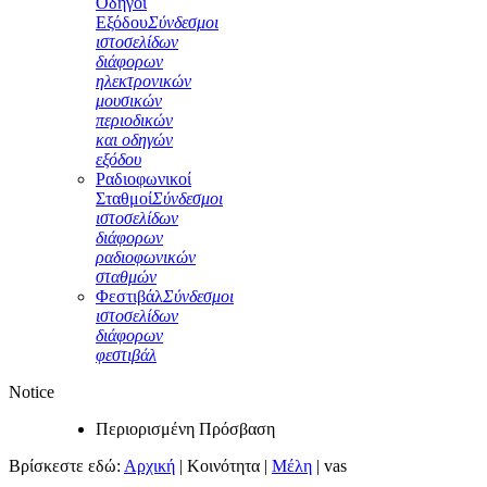
Οδηγοί
Εξόδου
Σύνδεσμοι
ιστοσελίδων
διάφορων
ηλεκτρονικών
μουσικών
περιοδικών
και οδηγών
εξόδου
Ραδιοφωνικοί
Σταθμοί
Σύνδεσμοι
ιστοσελίδων
διάφορων
ραδιοφωνικών
σταθμών
Φεστιβάλ
Σύνδεσμοι
ιστοσελίδων
διάφορων
φεστιβάλ
Notice
Περιορισμένη Πρόσβαση
Βρίσκεστε εδώ:
Αρχική
|
Κοινότητα
|
Μέλη
|
vas