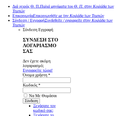
Διά χειρός Θ. Π.
Παλιά μηνύματα του Θ. Π. στην Κοιλάδα των
Τεμπών
Επικοινωνία
Επικοινωνήστε με την Κοιλάδα των Τεμπών
Σύνδεση / Εγγραφή
Συνδεθείτε / εγγραφείτε στην Κοιλάδα των
Τεμπών
Σύνδεση
Εγγραφή
ΣΥΝΔΕΣΗ ΣΤΟ
ΛΟΓΑΡΙΑΣΜΟ
ΣΑΣ
Δεν έχετε ακόμη
λογαριασμό;
Εγγραφείτε τώρα!
Όνομα χρήστη *
Κωδικός *
Να Με Θυμάσαι
Ξεχάσατε τον
κωδικό σας;
Ξεχάσατε το