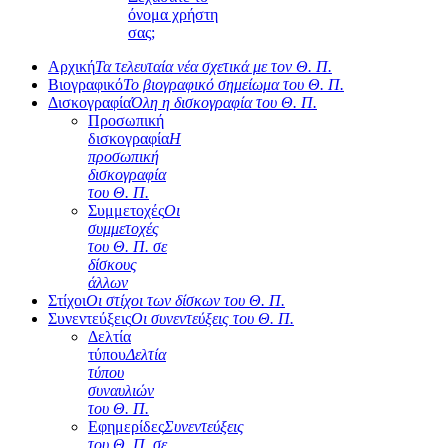
όνομα χρήστη
σας;
Αρχική
Τα τελευταία νέα σχετικά με τον Θ. Π.
Βιογραφικό
Το βιογραφικό σημείωμα του Θ. Π.
Δισκογραφία
Όλη η δισκογραφία του Θ. Π.
Προσωπική
δισκογραφία
Η
προσωπική
δισκογραφία
του Θ. Π.
Συμμετοχές
Οι
συμμετοχές
του Θ. Π. σε
δίσκους
άλλων
Στίχοι
Οι στίχοι των δίσκων του Θ. Π.
Συνεντεύξεις
Οι συνεντεύξεις του Θ. Π.
Δελτία
τύπου
Δελτία
τύπου
συναυλιών
του Θ. Π.
Εφημερίδες
Συνεντεύξεις
του Θ. Π. σε