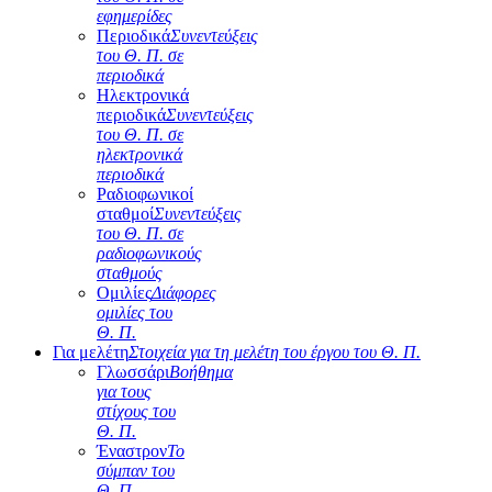
εφημερίδες
Περιοδικά
Συνεντεύξεις
του Θ. Π. σε
περιοδικά
Ηλεκτρονικά
περιοδικά
Συνεντεύξεις
του Θ. Π. σε
ηλεκτρονικά
περιοδικά
Ραδιοφωνικοί
σταθμοί
Συνεντεύξεις
του Θ. Π. σε
ραδιοφωνικούς
σταθμούς
Ομιλίες
Διάφορες
ομιλίες του
Θ. Π.
Για μελέτη
Στοιχεία για τη μελέτη του έργου του Θ. Π.
Γλωσσάρι
Βοήθημα
για τους
στίχους του
Θ. Π.
Έναστρον
Το
σύμπαν του
Θ. Π.