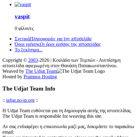
vaspit
0 φίλοι/ες
Σχετικά
Πληροφορίες για την ιστοσελίδα
Όροι χρήσης
Οι όροι χρήσης της ιστοσελίδας
Το ξεκίνημα...
Copyright ©
2003
-2026 | Κοιλάδα των Τεμπών - Ανεπίσημη
ιστοσελίδα αφιερωμένη στον Θανάση Παπακωνσταντίνου.
Weaved by
The Udjat Team
Hosted by
Pramnos Hosting
The Udjat Team Info
::
udjat.no-ip.org
::
Η Udjat Team ευθύνεται για τη δημιουργία αυτής της ιστοσελίδας.
The Udjat Team is responsible for weaving this site.
Αν σας ενδιαφέρει η επικοινωνία μαζί μας, δοκιμάστε το παρακάτω
email: