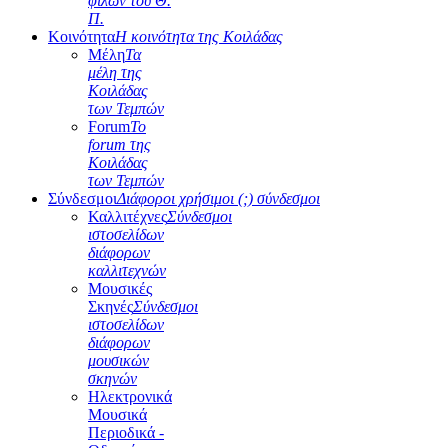
φίλων του Θ.
Π.
Κοινότητα
Η κοινότητα της Κοιλάδας
Μέλη
Τα
μέλη της
Κοιλάδας
των Τεμπών
Forum
Το
forum της
Κοιλάδας
των Τεμπών
Σύνδεσμοι
Διάφοροι χρήσιμοι (;) σύνδεσμοι
Καλλιτέχνες
Σύνδεσμοι
ιστοσελίδων
διάφορων
καλλιτεχνών
Μουσικές
Σκηνές
Σύνδεσμοι
ιστοσελίδων
διάφορων
μουσικών
σκηνών
Ηλεκτρονικά
Μουσικά
Περιοδικά -