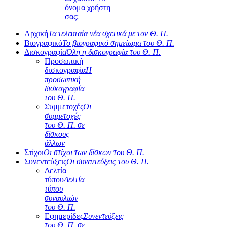
όνομα χρήστη
σας;
Αρχική
Τα τελευταία νέα σχετικά με τον Θ. Π.
Βιογραφικό
Το βιογραφικό σημείωμα του Θ. Π.
Δισκογραφία
Όλη η δισκογραφία του Θ. Π.
Προσωπική
δισκογραφία
Η
προσωπική
δισκογραφία
του Θ. Π.
Συμμετοχές
Οι
συμμετοχές
του Θ. Π. σε
δίσκους
άλλων
Στίχοι
Οι στίχοι των δίσκων του Θ. Π.
Συνεντεύξεις
Οι συνεντεύξεις του Θ. Π.
Δελτία
τύπου
Δελτία
τύπου
συναυλιών
του Θ. Π.
Εφημερίδες
Συνεντεύξεις
του Θ. Π. σε