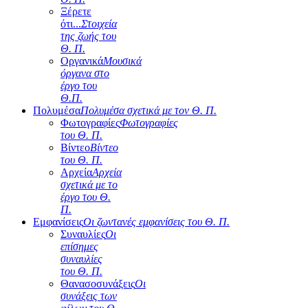
Ξέρετε
ότι...
Στοιχεία
της ζωής του
Θ. Π.
Οργανικά
Μουσικά
όργανα στο
έργο του
Θ.Π.
Πολυμέσα
Πολυμέσα σχετικά με τον Θ. Π.
Φωτογραφίες
Φωτογραφίες
του Θ. Π.
Βίντεο
Βίντεο
του Θ. Π.
Αρχεία
Αρχεία
σχετικά με το
έργο του Θ.
Π.
Εμφανίσεις
Οι ζωντανές εμφανίσεις του Θ. Π.
Συναυλίες
Οι
επίσημες
συναυλίες
του Θ. Π.
Θανασοσυνάξεις
Οι
συνάξεις των