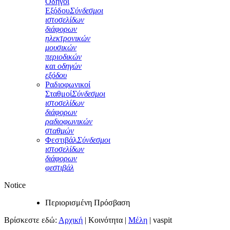
Οδηγοί
Εξόδου
Σύνδεσμοι
ιστοσελίδων
διάφορων
ηλεκτρονικών
μουσικών
περιοδικών
και οδηγών
εξόδου
Ραδιοφωνικοί
Σταθμοί
Σύνδεσμοι
ιστοσελίδων
διάφορων
ραδιοφωνικών
σταθμών
Φεστιβάλ
Σύνδεσμοι
ιστοσελίδων
διάφορων
φεστιβάλ
Notice
Περιορισμένη Πρόσβαση
Βρίσκεστε εδώ:
Αρχική
|
Κοινότητα
|
Μέλη
|
vaspit