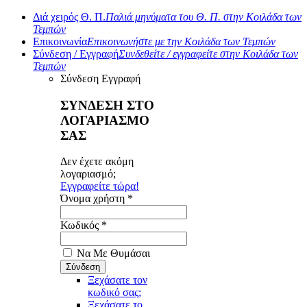
Διά χειρός Θ. Π.
Παλιά μηνύματα του Θ. Π. στην Κοιλάδα των
Τεμπών
Επικοινωνία
Επικοινωνήστε με την Κοιλάδα των Τεμπών
Σύνδεση / Εγγραφή
Συνδεθείτε / εγγραφείτε στην Κοιλάδα των
Τεμπών
Σύνδεση
Εγγραφή
ΣΥΝΔΕΣΗ ΣΤΟ
ΛΟΓΑΡΙΑΣΜΟ
ΣΑΣ
Δεν έχετε ακόμη
λογαριασμό;
Εγγραφείτε τώρα!
Όνομα χρήστη *
Κωδικός *
Να Με Θυμάσαι
Ξεχάσατε τον
κωδικό σας;
Ξεχάσατε το