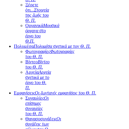
Ξέρετε
ότι...
Στοιχεία
της ζωής του
Θ. Π.
Οργανικά
Μουσικά
όργανα στο
έργο του
Θ.Π.
Πολυμέσα
Πολυμέσα σχετικά με τον Θ. Π.
Φωτογραφίες
Φωτογραφίες
του Θ. Π.
Βίντεο
Βίντεο
του Θ. Π.
Αρχεία
Αρχεία
σχετικά με το
έργο του Θ.
Π.
Εμφανίσεις
Οι ζωντανές εμφανίσεις του Θ. Π.
Συναυλίες
Οι
επίσημες
συναυλίες
του Θ. Π.
Θανασοσυνάξεις
Οι
συνάξεις των