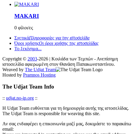
MAKARI
0 φίλοι/ες
Σχετικά
Πληροφορίες για την ιστοσελίδα
Όροι χρήσης
Οι όροι χρήσης της ιστοσελίδας
Το ξεκίνημα...
Copyright ©
2003
-2026 | Κοιλάδα των Τεμπών - Ανεπίσημη
ιστοσελίδα αφιερωμένη στον Θανάση Παπακωνσταντίνου.
Weaved by
The Udjat Team
Hosted by
Pramnos Hosting
The Udjat Team Info
::
udjat.no-ip.org
::
Η Udjat Team ευθύνεται για τη δημιουργία αυτής της ιστοσελίδας.
The Udjat Team is responsible for weaving this site.
Αν σας ενδιαφέρει η επικοινωνία μαζί μας, δοκιμάστε το παρακάτω
email: