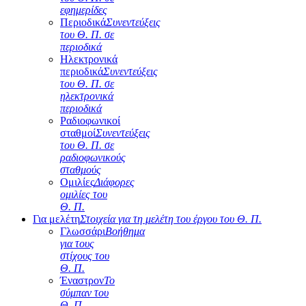
εφημερίδες
Περιοδικά
Συνεντεύξεις
του Θ. Π. σε
περιοδικά
Ηλεκτρονικά
περιοδικά
Συνεντεύξεις
του Θ. Π. σε
ηλεκτρονικά
περιοδικά
Ραδιοφωνικοί
σταθμοί
Συνεντεύξεις
του Θ. Π. σε
ραδιοφωνικούς
σταθμούς
Ομιλίες
Διάφορες
ομιλίες του
Θ. Π.
Για μελέτη
Στοιχεία για τη μελέτη του έργου του Θ. Π.
Γλωσσάρι
Βοήθημα
για τους
στίχους του
Θ. Π.
Έναστρον
Το
σύμπαν του
Θ. Π.