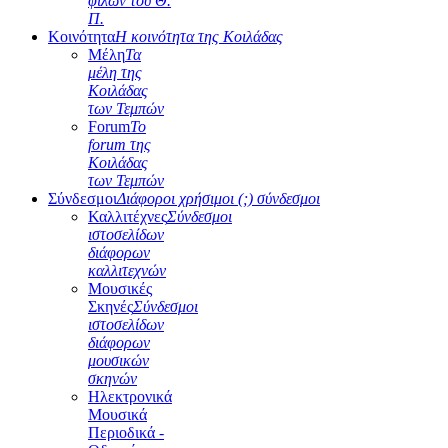
φίλων του Θ.
Π.
Κοινότητα
Η κοινότητα της Κοιλάδας
Μέλη
Τα
μέλη της
Κοιλάδας
των Τεμπών
Forum
Το
forum της
Κοιλάδας
των Τεμπών
Σύνδεσμοι
Διάφοροι χρήσιμοι (;) σύνδεσμοι
Καλλιτέχνες
Σύνδεσμοι
ιστοσελίδων
διάφορων
καλλιτεχνών
Μουσικές
Σκηνές
Σύνδεσμοι
ιστοσελίδων
διάφορων
μουσικών
σκηνών
Ηλεκτρονικά
Μουσικά
Περιοδικά -