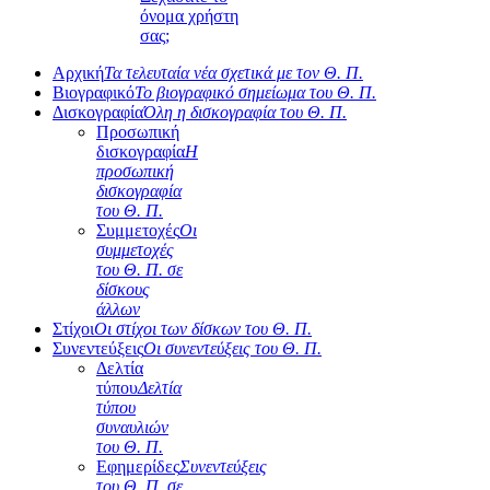
όνομα χρήστη
σας;
Αρχική
Τα τελευταία νέα σχετικά με τον Θ. Π.
Βιογραφικό
Το βιογραφικό σημείωμα του Θ. Π.
Δισκογραφία
Όλη η δισκογραφία του Θ. Π.
Προσωπική
δισκογραφία
Η
προσωπική
δισκογραφία
του Θ. Π.
Συμμετοχές
Οι
συμμετοχές
του Θ. Π. σε
δίσκους
άλλων
Στίχοι
Οι στίχοι των δίσκων του Θ. Π.
Συνεντεύξεις
Οι συνεντεύξεις του Θ. Π.
Δελτία
τύπου
Δελτία
τύπου
συναυλιών
του Θ. Π.
Εφημερίδες
Συνεντεύξεις
του Θ. Π. σε