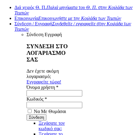
Διά χειρός Θ. Π.
Παλιά μηνύματα του Θ. Π. στην Κοιλάδα των
Τεμπών
Επικοινωνία
Επικοινωνήστε με την Κοιλάδα των Τεμπών
Σύνδεση / Εγγραφή
Συνδεθείτε / εγγραφείτε στην Κοιλάδα των
Τεμπών
Σύνδεση
Εγγραφή
ΣΥΝΔΕΣΗ ΣΤΟ
ΛΟΓΑΡΙΑΣΜΟ
ΣΑΣ
Δεν έχετε ακόμη
λογαριασμό;
Εγγραφείτε τώρα!
Όνομα χρήστη *
Κωδικός *
Να Με Θυμάσαι
Ξεχάσατε τον
κωδικό σας;
Ξεχάσατε το