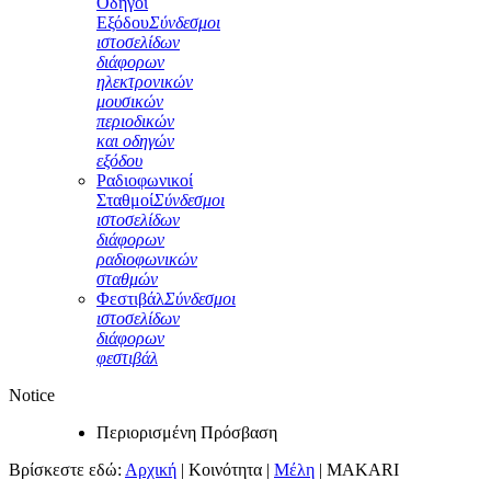
Οδηγοί
Εξόδου
Σύνδεσμοι
ιστοσελίδων
διάφορων
ηλεκτρονικών
μουσικών
περιοδικών
και οδηγών
εξόδου
Ραδιοφωνικοί
Σταθμοί
Σύνδεσμοι
ιστοσελίδων
διάφορων
ραδιοφωνικών
σταθμών
Φεστιβάλ
Σύνδεσμοι
ιστοσελίδων
διάφορων
φεστιβάλ
Notice
Περιορισμένη Πρόσβαση
Βρίσκεστε εδώ:
Αρχική
|
Κοινότητα
|
Μέλη
|
MAKARI