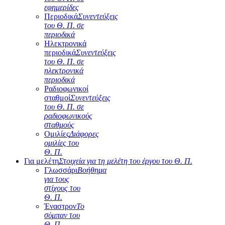
εφημερίδες
Περιοδικά
Συνεντεύξεις
του Θ. Π. σε
περιοδικά
Ηλεκτρονικά
περιοδικά
Συνεντεύξεις
του Θ. Π. σε
ηλεκτρονικά
περιοδικά
Ραδιοφωνικοί
σταθμοί
Συνεντεύξεις
του Θ. Π. σε
ραδιοφωνικούς
σταθμούς
Ομιλίες
Διάφορες
ομιλίες του
Θ. Π.
Για μελέτη
Στοιχεία για τη μελέτη του έργου του Θ. Π.
Γλωσσάρι
Βοήθημα
για τους
στίχους του
Θ. Π.
Έναστρον
Το
σύμπαν του
Θ. Π.