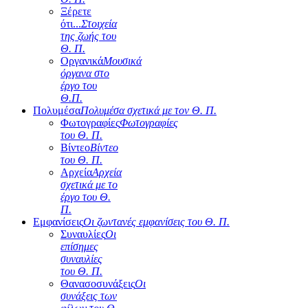
Ξέρετε
ότι...
Στοιχεία
της ζωής του
Θ. Π.
Οργανικά
Μουσικά
όργανα στο
έργο του
Θ.Π.
Πολυμέσα
Πολυμέσα σχετικά με τον Θ. Π.
Φωτογραφίες
Φωτογραφίες
του Θ. Π.
Βίντεο
Βίντεο
του Θ. Π.
Αρχεία
Αρχεία
σχετικά με το
έργο του Θ.
Π.
Εμφανίσεις
Οι ζωντανές εμφανίσεις του Θ. Π.
Συναυλίες
Οι
επίσημες
συναυλίες
του Θ. Π.
Θανασοσυνάξεις
Οι
συνάξεις των