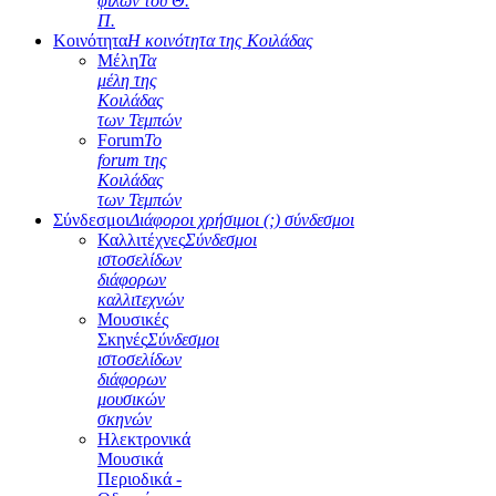
φίλων του Θ.
Π.
Κοινότητα
Η κοινότητα της Κοιλάδας
Μέλη
Τα
μέλη της
Κοιλάδας
των Τεμπών
Forum
Το
forum της
Κοιλάδας
των Τεμπών
Σύνδεσμοι
Διάφοροι χρήσιμοι (;) σύνδεσμοι
Καλλιτέχνες
Σύνδεσμοι
ιστοσελίδων
διάφορων
καλλιτεχνών
Μουσικές
Σκηνές
Σύνδεσμοι
ιστοσελίδων
διάφορων
μουσικών
σκηνών
Ηλεκτρονικά
Μουσικά
Περιοδικά -