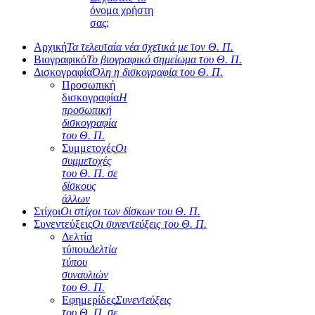
όνομα χρήστη
σας;
Αρχική
Τα τελευταία νέα σχετικά με τον Θ. Π.
Βιογραφικό
Το βιογραφικό σημείωμα του Θ. Π.
Δισκογραφία
Όλη η δισκογραφία του Θ. Π.
Προσωπική
δισκογραφία
Η
προσωπική
δισκογραφία
του Θ. Π.
Συμμετοχές
Οι
συμμετοχές
του Θ. Π. σε
δίσκους
άλλων
Στίχοι
Οι στίχοι των δίσκων του Θ. Π.
Συνεντεύξεις
Οι συνεντεύξεις του Θ. Π.
Δελτία
τύπου
Δελτία
τύπου
συναυλιών
του Θ. Π.
Εφημερίδες
Συνεντεύξεις
του Θ. Π. σε