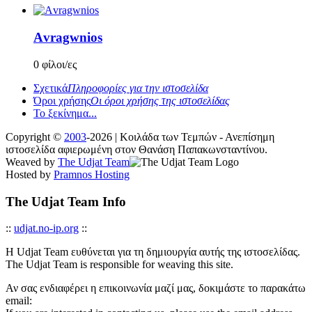
Αvragwnios
0 φίλοι/ες
Σχετικά
Πληροφορίες για την ιστοσελίδα
Όροι χρήσης
Οι όροι χρήσης της ιστοσελίδας
Το ξεκίνημα...
Copyright ©
2003
-2026 | Κοιλάδα των Τεμπών - Ανεπίσημη
ιστοσελίδα αφιερωμένη στον Θανάση Παπακωνσταντίνου.
Weaved by
The Udjat Team
Hosted by
Pramnos Hosting
The Udjat Team Info
::
udjat.no-ip.org
::
Η Udjat Team ευθύνεται για τη δημιουργία αυτής της ιστοσελίδας.
The Udjat Team is responsible for weaving this site.
Αν σας ενδιαφέρει η επικοινωνία μαζί μας, δοκιμάστε το παρακάτω
email: