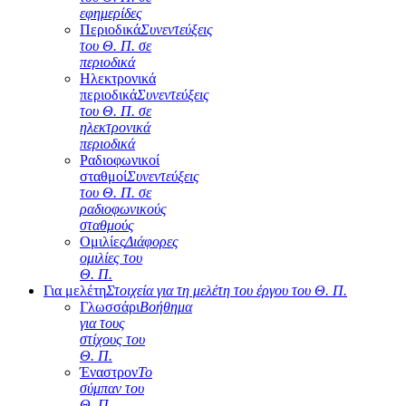
εφημερίδες
Περιοδικά
Συνεντεύξεις
του Θ. Π. σε
περιοδικά
Ηλεκτρονικά
περιοδικά
Συνεντεύξεις
του Θ. Π. σε
ηλεκτρονικά
περιοδικά
Ραδιοφωνικοί
σταθμοί
Συνεντεύξεις
του Θ. Π. σε
ραδιοφωνικούς
σταθμούς
Ομιλίες
Διάφορες
ομιλίες του
Θ. Π.
Για μελέτη
Στοιχεία για τη μελέτη του έργου του Θ. Π.
Γλωσσάρι
Βοήθημα
για τους
στίχους του
Θ. Π.
Έναστρον
Το
σύμπαν του
Θ. Π.