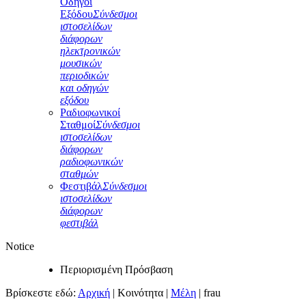
Οδηγοί
Εξόδου
Σύνδεσμοι
ιστοσελίδων
διάφορων
ηλεκτρονικών
μουσικών
περιοδικών
και οδηγών
εξόδου
Ραδιοφωνικοί
Σταθμοί
Σύνδεσμοι
ιστοσελίδων
διάφορων
ραδιοφωνικών
σταθμών
Φεστιβάλ
Σύνδεσμοι
ιστοσελίδων
διάφορων
φεστιβάλ
Notice
Περιορισμένη Πρόσβαση
Βρίσκεστε εδώ:
Αρχική
|
Κοινότητα
|
Μέλη
|
frau