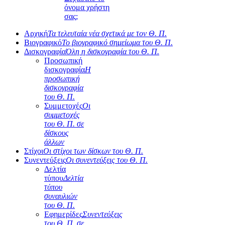
όνομα χρήστη
σας;
Αρχική
Τα τελευταία νέα σχετικά με τον Θ. Π.
Βιογραφικό
Το βιογραφικό σημείωμα του Θ. Π.
Δισκογραφία
Όλη η δισκογραφία του Θ. Π.
Προσωπική
δισκογραφία
Η
προσωπική
δισκογραφία
του Θ. Π.
Συμμετοχές
Οι
συμμετοχές
του Θ. Π. σε
δίσκους
άλλων
Στίχοι
Οι στίχοι των δίσκων του Θ. Π.
Συνεντεύξεις
Οι συνεντεύξεις του Θ. Π.
Δελτία
τύπου
Δελτία
τύπου
συναυλιών
του Θ. Π.
Εφημερίδες
Συνεντεύξεις
του Θ. Π. σε