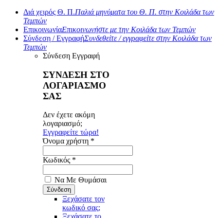
Διά χειρός Θ. Π.
Παλιά μηνύματα του Θ. Π. στην Κοιλάδα των
Τεμπών
Επικοινωνία
Επικοινωνήστε με την Κοιλάδα των Τεμπών
Σύνδεση / Εγγραφή
Συνδεθείτε / εγγραφείτε στην Κοιλάδα των
Τεμπών
Σύνδεση
Εγγραφή
ΣΥΝΔΕΣΗ ΣΤΟ
ΛΟΓΑΡΙΑΣΜΟ
ΣΑΣ
Δεν έχετε ακόμη
λογαριασμό;
Εγγραφείτε τώρα!
Όνομα χρήστη *
Κωδικός *
Να Με Θυμάσαι
Ξεχάσατε τον
κωδικό σας;
Ξεχάσατε το