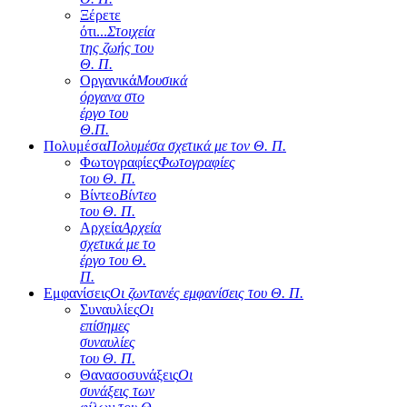
Ξέρετε
ότι...
Στοιχεία
της ζωής του
Θ. Π.
Οργανικά
Μουσικά
όργανα στο
έργο του
Θ.Π.
Πολυμέσα
Πολυμέσα σχετικά με τον Θ. Π.
Φωτογραφίες
Φωτογραφίες
του Θ. Π.
Βίντεο
Βίντεο
του Θ. Π.
Αρχεία
Αρχεία
σχετικά με το
έργο του Θ.
Π.
Εμφανίσεις
Οι ζωντανές εμφανίσεις του Θ. Π.
Συναυλίες
Οι
επίσημες
συναυλίες
του Θ. Π.
Θανασοσυνάξεις
Οι
συνάξεις των