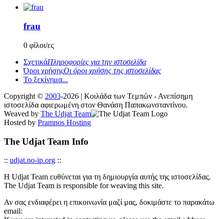
frau
0 φίλοι/ες
Σχετικά
Πληροφορίες για την ιστοσελίδα
Όροι χρήσης
Οι όροι χρήσης της ιστοσελίδας
Το ξεκίνημα...
Copyright ©
2003
-2026 | Κοιλάδα των Τεμπών - Ανεπίσημη
ιστοσελίδα αφιερωμένη στον Θανάση Παπακωνσταντίνου.
Weaved by
The Udjat Team
Hosted by
Pramnos Hosting
The Udjat Team Info
::
udjat.no-ip.org
::
Η Udjat Team ευθύνεται για τη δημιουργία αυτής της ιστοσελίδας.
The Udjat Team is responsible for weaving this site.
Αν σας ενδιαφέρει η επικοινωνία μαζί μας, δοκιμάστε το παρακάτω
email: