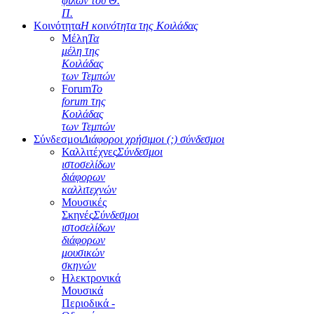
φίλων του Θ.
Π.
Κοινότητα
Η κοινότητα της Κοιλάδας
Μέλη
Τα
μέλη της
Κοιλάδας
των Τεμπών
Forum
Το
forum της
Κοιλάδας
των Τεμπών
Σύνδεσμοι
Διάφοροι χρήσιμοι (;) σύνδεσμοι
Καλλιτέχνες
Σύνδεσμοι
ιστοσελίδων
διάφορων
καλλιτεχνών
Μουσικές
Σκηνές
Σύνδεσμοι
ιστοσελίδων
διάφορων
μουσικών
σκηνών
Ηλεκτρονικά
Μουσικά
Περιοδικά -