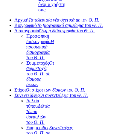
όνομα χρήστη
σας;
Αρχική
Τα τελευταία νέα σχετικά με τον Θ. Π.
Βιογραφικό
Το βιογραφικό σημείωμα του Θ. Π.
Δισκογραφία
Όλη η δισκογραφία του Θ. Π.
Προσωπική
δισκογραφία
Η
προσωπική
δισκογραφία
του Θ. Π.
Συμμετοχές
Οι
συμμετοχές
του Θ. Π. σε
δίσκους
άλλων
Στίχοι
Οι στίχοι των δίσκων του Θ. Π.
Συνεντεύξεις
Οι συνεντεύξεις του Θ. Π.
Δελτία
τύπου
Δελτία
τύπου
συναυλιών
του Θ. Π.
Εφημερίδες
Συνεντεύξεις
του Θ. Π. σε