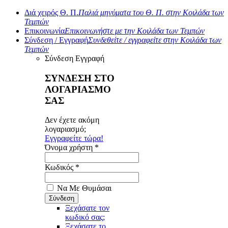
Διά χειρός Θ. Π.
Παλιά μηνύματα του Θ. Π. στην Κοιλάδα των
Τεμπών
Επικοινωνία
Επικοινωνήστε με την Κοιλάδα των Τεμπών
Σύνδεση / Εγγραφή
Συνδεθείτε / εγγραφείτε στην Κοιλάδα των
Τεμπών
Σύνδεση
Εγγραφή
ΣΥΝΔΕΣΗ ΣΤΟ
ΛΟΓΑΡΙΑΣΜΟ
ΣΑΣ
Δεν έχετε ακόμη
λογαριασμό;
Εγγραφείτε τώρα!
Όνομα χρήστη *
Κωδικός *
Να Με Θυμάσαι
Ξεχάσατε τον
κωδικό σας;
Ξεχάσατε το