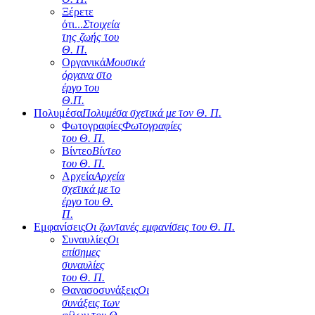
Ξέρετε
ότι...
Στοιχεία
της ζωής του
Θ. Π.
Οργανικά
Μουσικά
όργανα στο
έργο του
Θ.Π.
Πολυμέσα
Πολυμέσα σχετικά με τον Θ. Π.
Φωτογραφίες
Φωτογραφίες
του Θ. Π.
Βίντεο
Βίντεο
του Θ. Π.
Αρχεία
Αρχεία
σχετικά με το
έργο του Θ.
Π.
Εμφανίσεις
Οι ζωντανές εμφανίσεις του Θ. Π.
Συναυλίες
Οι
επίσημες
συναυλίες
του Θ. Π.
Θανασοσυνάξεις
Οι
συνάξεις των