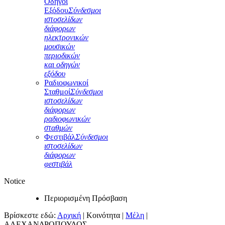
Οδηγοί
Εξόδου
Σύνδεσμοι
ιστοσελίδων
διάφορων
ηλεκτρονικών
μουσικών
περιοδικών
και οδηγών
εξόδου
Ραδιοφωνικοί
Σταθμοί
Σύνδεσμοι
ιστοσελίδων
διάφορων
ραδιοφωνικών
σταθμών
Φεστιβάλ
Σύνδεσμοι
ιστοσελίδων
διάφορων
φεστιβάλ
Notice
Περιορισμένη Πρόσβαση
Βρίσκεστε εδώ:
Αρχική
|
Κοινότητα
|
Μέλη
|
ΑΛΕΧΑΝΔΡΟΠΟΥΛΟΣ