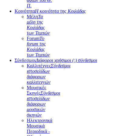
φίλων του Θ.
Π.
Κοινότητα
Η κοινότητα της Κοιλάδας
Μέλη
Τα
μέλη της
Κοιλάδας
των Τεμπών
Forum
Το
forum της
Κοιλάδας
των Τεμπών
Σύνδεσμοι
Διάφοροι χρήσιμοι (;) σύνδεσμοι
Καλλιτέχνες
Σύνδεσμοι
ιστοσελίδων
διάφορων
καλλιτεχνών
Μουσικές
Σκηνές
Σύνδεσμοι
ιστοσελίδων
διάφορων
μουσικών
σκηνών
Ηλεκτρονικά
Μουσικά
Περιοδικά -