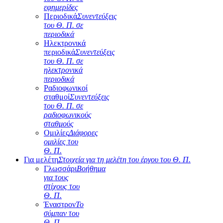
εφημερίδες
Περιοδικά
Συνεντεύξεις
του Θ. Π. σε
περιοδικά
Ηλεκτρονικά
περιοδικά
Συνεντεύξεις
του Θ. Π. σε
ηλεκτρονικά
περιοδικά
Ραδιοφωνικοί
σταθμοί
Συνεντεύξεις
του Θ. Π. σε
ραδιοφωνικούς
σταθμούς
Ομιλίες
Διάφορες
ομιλίες του
Θ. Π.
Για μελέτη
Στοιχεία για τη μελέτη του έργου του Θ. Π.
Γλωσσάρι
Βοήθημα
για τους
στίχους του
Θ. Π.
Έναστρον
Το
σύμπαν του
Θ. Π.