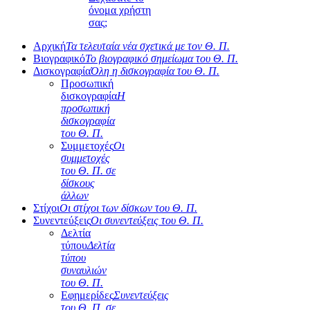
όνομα χρήστη
σας;
Αρχική
Τα τελευταία νέα σχετικά με τον Θ. Π.
Βιογραφικό
Το βιογραφικό σημείωμα του Θ. Π.
Δισκογραφία
Όλη η δισκογραφία του Θ. Π.
Προσωπική
δισκογραφία
Η
προσωπική
δισκογραφία
του Θ. Π.
Συμμετοχές
Οι
συμμετοχές
του Θ. Π. σε
δίσκους
άλλων
Στίχοι
Οι στίχοι των δίσκων του Θ. Π.
Συνεντεύξεις
Οι συνεντεύξεις του Θ. Π.
Δελτία
τύπου
Δελτία
τύπου
συναυλιών
του Θ. Π.
Εφημερίδες
Συνεντεύξεις
του Θ. Π. σε