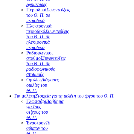
εφημερίδες
Περιοδικά
Συνεντεύξεις
του Θ. Π. σε
περιοδικά
Ηλεκτρονικά
περιοδικά
Συνεντεύξεις
του Θ. Π. σε
ηλεκτρονικά
περιοδικά
Ραδιοφωνικοί
σταθμοί
Συνεντεύξεις
του Θ. Π. σε
ραδιοφωνικούς
σταθμούς
Ομιλίες
Διάφορες
ομιλίες του
Θ. Π.
Για μελέτη
Στοιχεία για τη μελέτη του έργου του Θ. Π.
Γλωσσάρι
Βοήθημα
για τους
στίχους του
Θ. Π.
Έναστρον
Το
σύμπαν του
Θ. Π.