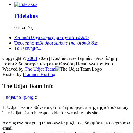
Fidelakos
0 φίλοι/ες
Σχετικά
Πληροφορίες για την ιστοσελίδα
Όροι χρήσης
Οι όροι χρήσης της ιστοσελίδας
Το ξεκίνημα...
Copyright ©
2003
-2026 | Κοιλάδα των Τεμπών - Ανεπίσημη
ιστοσελίδα αφιερωμένη στον Θανάση Παπακωνσταντίνου.
Weaved by
The Udjat Team
Hosted by
Pramnos Hosting
The Udjat Team Info
::
udjat.no-ip.org
::
Η Udjat Team ευθύνεται για τη δημιουργία αυτής της ιστοσελίδας.
The Udjat Team is responsible for weaving this site.
Αν σας ενδιαφέρει η επικοινωνία μαζί μας, δοκιμάστε το παρακάτω
email: