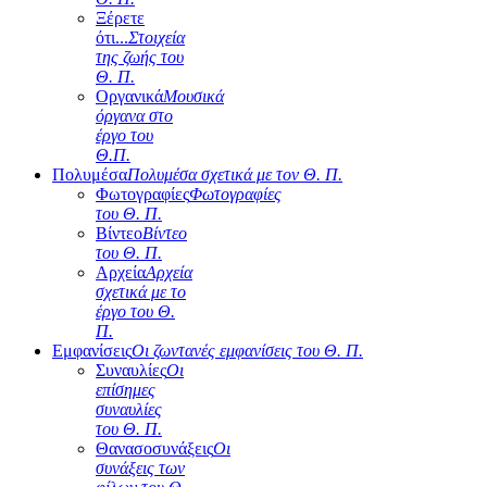
Ξέρετε
ότι...
Στοιχεία
της ζωής του
Θ. Π.
Οργανικά
Μουσικά
όργανα στο
έργο του
Θ.Π.
Πολυμέσα
Πολυμέσα σχετικά με τον Θ. Π.
Φωτογραφίες
Φωτογραφίες
του Θ. Π.
Βίντεο
Βίντεο
του Θ. Π.
Αρχεία
Αρχεία
σχετικά με το
έργο του Θ.
Π.
Εμφανίσεις
Οι ζωντανές εμφανίσεις του Θ. Π.
Συναυλίες
Οι
επίσημες
συναυλίες
του Θ. Π.
Θανασοσυνάξεις
Οι
συνάξεις των