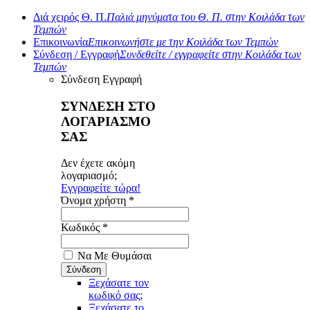
Διά χειρός Θ. Π.
Παλιά μηνύματα του Θ. Π. στην Κοιλάδα των
Τεμπών
Επικοινωνία
Επικοινωνήστε με την Κοιλάδα των Τεμπών
Σύνδεση / Εγγραφή
Συνδεθείτε / εγγραφείτε στην Κοιλάδα των
Τεμπών
Σύνδεση
Εγγραφή
ΣΥΝΔΕΣΗ ΣΤΟ
ΛΟΓΑΡΙΑΣΜΟ
ΣΑΣ
Δεν έχετε ακόμη
λογαριασμό;
Εγγραφείτε τώρα!
Όνομα χρήστη *
Κωδικός *
Να Με Θυμάσαι
Ξεχάσατε τον
κωδικό σας;
Ξεχάσατε το