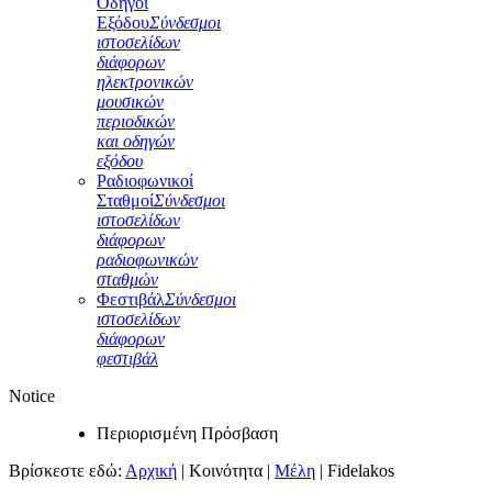
Οδηγοί
Εξόδου
Σύνδεσμοι
ιστοσελίδων
διάφορων
ηλεκτρονικών
μουσικών
περιοδικών
και οδηγών
εξόδου
Ραδιοφωνικοί
Σταθμοί
Σύνδεσμοι
ιστοσελίδων
διάφορων
ραδιοφωνικών
σταθμών
Φεστιβάλ
Σύνδεσμοι
ιστοσελίδων
διάφορων
φεστιβάλ
Notice
Περιορισμένη Πρόσβαση
Βρίσκεστε εδώ:
Αρχική
|
Κοινότητα
|
Μέλη
|
Fidelakos