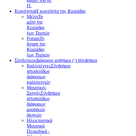
φίλων του Θ.
Π.
Κοινότητα
Η κοινότητα της Κοιλάδας
Μέλη
Τα
μέλη της
Κοιλάδας
των Τεμπών
Forum
Το
forum της
Κοιλάδας
των Τεμπών
Σύνδεσμοι
Διάφοροι χρήσιμοι (;) σύνδεσμοι
Καλλιτέχνες
Σύνδεσμοι
ιστοσελίδων
διάφορων
καλλιτεχνών
Μουσικές
Σκηνές
Σύνδεσμοι
ιστοσελίδων
διάφορων
μουσικών
σκηνών
Ηλεκτρονικά
Μουσικά
Περιοδικά -