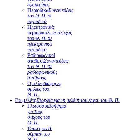
εφημερίδες
Περιοδικά
Συνεντεύξεις
του Θ. Π. σε
περιοδικά
Ηλεκτρονικά
περιοδικά
Συνεντεύξεις
του Θ. Π. σε
ηλεκτρονικά
περιοδικά
Ραδιοφωνικοί
σταθμοί
Συνεντεύξεις
του Θ. Π. σε
ραδιοφωνικούς
σταθμούς
Ομιλίες
Διάφορες
ομιλίες του
Θ. Π.
Για μελέτη
Στοιχεία για τη μελέτη του έργου του Θ. Π.
Γλωσσάρι
Βοήθημα
για τους
στίχους του
Θ. Π.
Έναστρον
Το
σύμπαν του
Θ. Π.