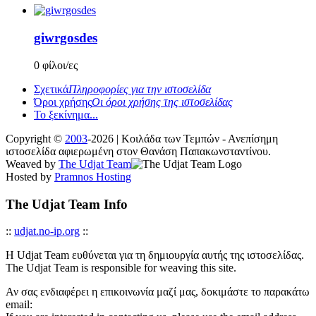
giwrgosdes
0 φίλοι/ες
Σχετικά
Πληροφορίες για την ιστοσελίδα
Όροι χρήσης
Οι όροι χρήσης της ιστοσελίδας
Το ξεκίνημα...
Copyright ©
2003
-2026 | Κοιλάδα των Τεμπών - Ανεπίσημη
ιστοσελίδα αφιερωμένη στον Θανάση Παπακωνσταντίνου.
Weaved by
The Udjat Team
Hosted by
Pramnos Hosting
The Udjat Team Info
::
udjat.no-ip.org
::
Η Udjat Team ευθύνεται για τη δημιουργία αυτής της ιστοσελίδας.
The Udjat Team is responsible for weaving this site.
Αν σας ενδιαφέρει η επικοινωνία μαζί μας, δοκιμάστε το παρακάτω
email: