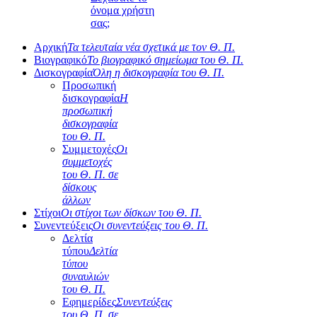
όνομα χρήστη
σας;
Αρχική
Τα τελευταία νέα σχετικά με τον Θ. Π.
Βιογραφικό
Το βιογραφικό σημείωμα του Θ. Π.
Δισκογραφία
Όλη η δισκογραφία του Θ. Π.
Προσωπική
δισκογραφία
Η
προσωπική
δισκογραφία
του Θ. Π.
Συμμετοχές
Οι
συμμετοχές
του Θ. Π. σε
δίσκους
άλλων
Στίχοι
Οι στίχοι των δίσκων του Θ. Π.
Συνεντεύξεις
Οι συνεντεύξεις του Θ. Π.
Δελτία
τύπου
Δελτία
τύπου
συναυλιών
του Θ. Π.
Εφημερίδες
Συνεντεύξεις
του Θ. Π. σε