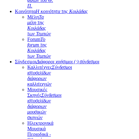
φίλων του Θ.
Π.
Κοινότητα
Η κοινότητα της Κοιλάδας
Μέλη
Τα
μέλη της
Κοιλάδας
των Τεμπών
Forum
Το
forum της
Κοιλάδας
των Τεμπών
Σύνδεσμοι
Διάφοροι χρήσιμοι (;) σύνδεσμοι
Καλλιτέχνες
Σύνδεσμοι
ιστοσελίδων
διάφορων
καλλιτεχνών
Μουσικές
Σκηνές
Σύνδεσμοι
ιστοσελίδων
διάφορων
μουσικών
σκηνών
Ηλεκτρονικά
Μουσικά
Περιοδικά -