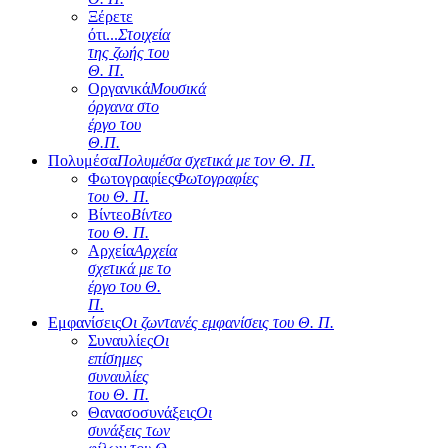
Ξέρετε
ότι...
Στοιχεία
της ζωής του
Θ. Π.
Οργανικά
Μουσικά
όργανα στο
έργο του
Θ.Π.
Πολυμέσα
Πολυμέσα σχετικά με τον Θ. Π.
Φωτογραφίες
Φωτογραφίες
του Θ. Π.
Βίντεο
Βίντεο
του Θ. Π.
Αρχεία
Αρχεία
σχετικά με το
έργο του Θ.
Π.
Εμφανίσεις
Οι ζωντανές εμφανίσεις του Θ. Π.
Συναυλίες
Οι
επίσημες
συναυλίες
του Θ. Π.
Θανασοσυνάξεις
Οι
συνάξεις των