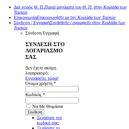
Διά χειρός Θ. Π.
Παλιά μηνύματα του Θ. Π. στην Κοιλάδα των
Τεμπών
Επικοινωνία
Επικοινωνήστε με την Κοιλάδα των Τεμπών
Σύνδεση / Εγγραφή
Συνδεθείτε / εγγραφείτε στην Κοιλάδα των
Τεμπών
Σύνδεση
Εγγραφή
ΣΥΝΔΕΣΗ ΣΤΟ
ΛΟΓΑΡΙΑΣΜΟ
ΣΑΣ
Δεν έχετε ακόμη
λογαριασμό;
Εγγραφείτε τώρα!
Όνομα χρήστη *
Κωδικός *
Να Με Θυμάσαι
Ξεχάσατε τον
κωδικό σας;
Ξεχάσατε το