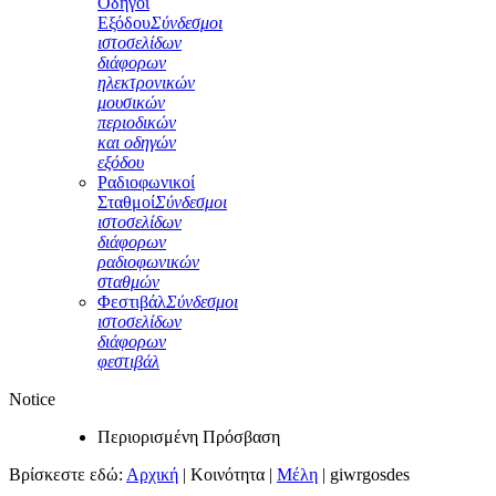
Οδηγοί
Εξόδου
Σύνδεσμοι
ιστοσελίδων
διάφορων
ηλεκτρονικών
μουσικών
περιοδικών
και οδηγών
εξόδου
Ραδιοφωνικοί
Σταθμοί
Σύνδεσμοι
ιστοσελίδων
διάφορων
ραδιοφωνικών
σταθμών
Φεστιβάλ
Σύνδεσμοι
ιστοσελίδων
διάφορων
φεστιβάλ
Notice
Περιορισμένη Πρόσβαση
Βρίσκεστε εδώ:
Αρχική
|
Κοινότητα
|
Μέλη
|
giwrgosdes