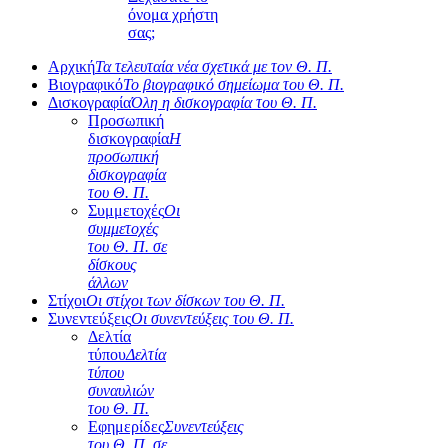
όνομα χρήστη
σας;
Αρχική
Τα τελευταία νέα σχετικά με τον Θ. Π.
Βιογραφικό
Το βιογραφικό σημείωμα του Θ. Π.
Δισκογραφία
Όλη η δισκογραφία του Θ. Π.
Προσωπική
δισκογραφία
Η
προσωπική
δισκογραφία
του Θ. Π.
Συμμετοχές
Οι
συμμετοχές
του Θ. Π. σε
δίσκους
άλλων
Στίχοι
Οι στίχοι των δίσκων του Θ. Π.
Συνεντεύξεις
Οι συνεντεύξεις του Θ. Π.
Δελτία
τύπου
Δελτία
τύπου
συναυλιών
του Θ. Π.
Εφημερίδες
Συνεντεύξεις
του Θ. Π. σε