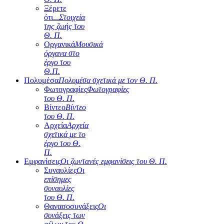
Ξέρετε
ότι...
Στοιχεία
της ζωής του
Θ. Π.
Οργανικά
Μουσικά
όργανα στο
έργο του
Θ.Π.
Πολυμέσα
Πολυμέσα σχετικά με τον Θ. Π.
Φωτογραφίες
Φωτογραφίες
του Θ. Π.
Βίντεο
Βίντεο
του Θ. Π.
Αρχεία
Αρχεία
σχετικά με το
έργο του Θ.
Π.
Εμφανίσεις
Οι ζωντανές εμφανίσεις του Θ. Π.
Συναυλίες
Οι
επίσημες
συναυλίες
του Θ. Π.
Θανασοσυνάξεις
Οι
συνάξεις των