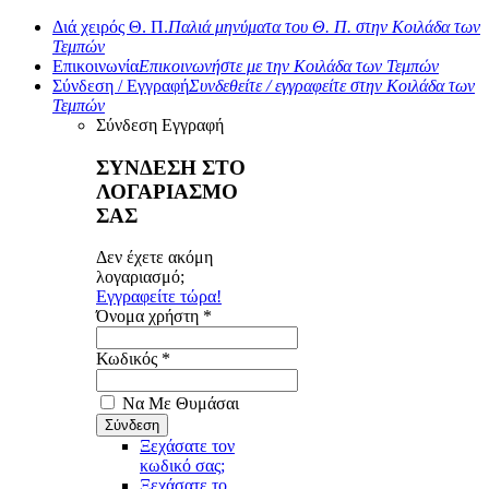
Διά χειρός Θ. Π.
Παλιά μηνύματα του Θ. Π. στην Κοιλάδα των
Τεμπών
Επικοινωνία
Επικοινωνήστε με την Κοιλάδα των Τεμπών
Σύνδεση / Εγγραφή
Συνδεθείτε / εγγραφείτε στην Κοιλάδα των
Τεμπών
Σύνδεση
Εγγραφή
ΣΥΝΔΕΣΗ ΣΤΟ
ΛΟΓΑΡΙΑΣΜΟ
ΣΑΣ
Δεν έχετε ακόμη
λογαριασμό;
Εγγραφείτε τώρα!
Όνομα χρήστη *
Κωδικός *
Να Με Θυμάσαι
Ξεχάσατε τον
κωδικό σας;
Ξεχάσατε το