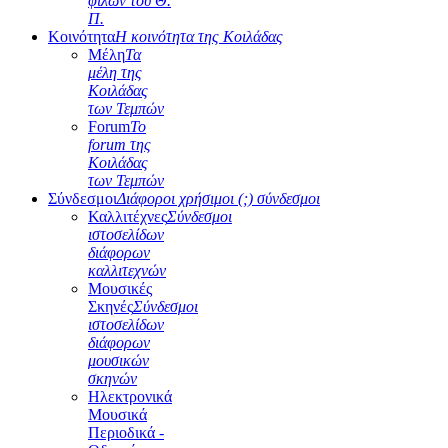
φίλων του Θ.
Π.
Κοινότητα
Η κοινότητα της Κοιλάδας
Μέλη
Τα
μέλη της
Κοιλάδας
των Τεμπών
Forum
Το
forum της
Κοιλάδας
των Τεμπών
Σύνδεσμοι
Διάφοροι χρήσιμοι (;) σύνδεσμοι
Καλλιτέχνες
Σύνδεσμοι
ιστοσελίδων
διάφορων
καλλιτεχνών
Μουσικές
Σκηνές
Σύνδεσμοι
ιστοσελίδων
διάφορων
μουσικών
σκηνών
Ηλεκτρονικά
Μουσικά
Περιοδικά -