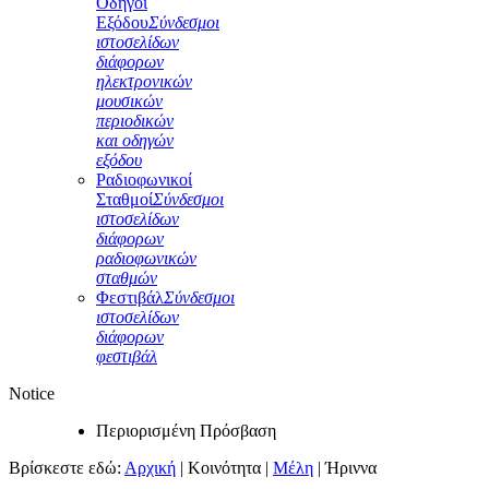
Οδηγοί
Εξόδου
Σύνδεσμοι
ιστοσελίδων
διάφορων
ηλεκτρονικών
μουσικών
περιοδικών
και οδηγών
εξόδου
Ραδιοφωνικοί
Σταθμοί
Σύνδεσμοι
ιστοσελίδων
διάφορων
ραδιοφωνικών
σταθμών
Φεστιβάλ
Σύνδεσμοι
ιστοσελίδων
διάφορων
φεστιβάλ
Notice
Περιορισμένη Πρόσβαση
Βρίσκεστε εδώ:
Αρχική
|
Κοινότητα
|
Μέλη
|
Ήριννα