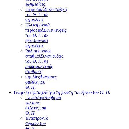
εφημερίδες
Περιοδικά
Συνεντεύξεις
του Θ. Π. σε
περιοδικά
Ηλεκτρονικά
περιοδικά
Συνεντεύξεις
του Θ. Π. σε
ηλεκτρονικά
περιοδικά
Ραδιοφωνικοί
σταθμοί
Συνεντεύξεις
του Θ. Π. σε
ραδιοφωνικούς
σταθμούς
Ομιλίες
Διάφορες
ομιλίες του
Θ. Π.
Για μελέτη
Στοιχεία για τη μελέτη του έργου του Θ. Π.
Γλωσσάρι
Βοήθημα
για τους
στίχους του
Θ. Π.
Έναστρον
Το
σύμπαν του
Θ. Π.