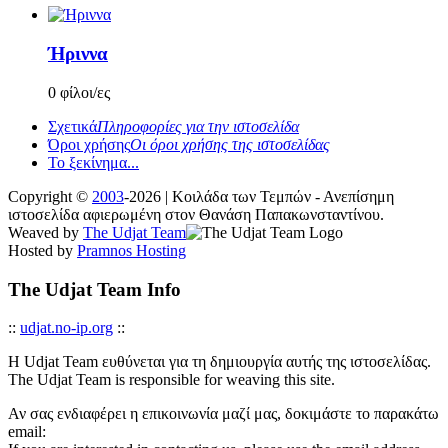
Ήριννα
0 φίλοι/ες
Σχετικά
Πληροφορίες για την ιστοσελίδα
Όροι χρήσης
Οι όροι χρήσης της ιστοσελίδας
Το ξεκίνημα...
Copyright ©
2003
-2026 | Κοιλάδα των Τεμπών - Ανεπίσημη
ιστοσελίδα αφιερωμένη στον Θανάση Παπακωνσταντίνου.
Weaved by
The Udjat Team
Hosted by
Pramnos Hosting
The Udjat Team Info
::
udjat.no-ip.org
::
Η Udjat Team ευθύνεται για τη δημιουργία αυτής της ιστοσελίδας.
The Udjat Team is responsible for weaving this site.
Αν σας ενδιαφέρει η επικοινωνία μαζί μας, δοκιμάστε το παρακάτω
email: