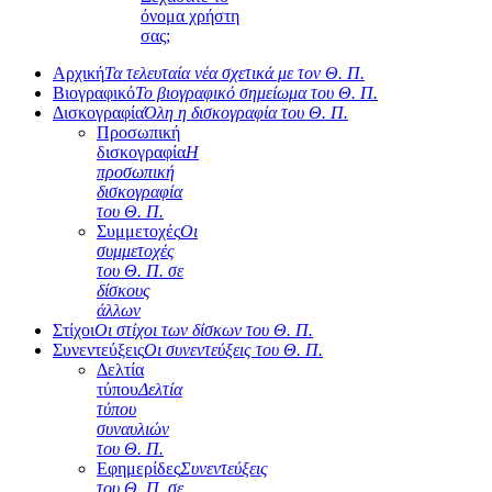
όνομα χρήστη
σας;
Αρχική
Τα τελευταία νέα σχετικά με τον Θ. Π.
Βιογραφικό
Το βιογραφικό σημείωμα του Θ. Π.
Δισκογραφία
Όλη η δισκογραφία του Θ. Π.
Προσωπική
δισκογραφία
Η
προσωπική
δισκογραφία
του Θ. Π.
Συμμετοχές
Οι
συμμετοχές
του Θ. Π. σε
δίσκους
άλλων
Στίχοι
Οι στίχοι των δίσκων του Θ. Π.
Συνεντεύξεις
Οι συνεντεύξεις του Θ. Π.
Δελτία
τύπου
Δελτία
τύπου
συναυλιών
του Θ. Π.
Εφημερίδες
Συνεντεύξεις
του Θ. Π. σε