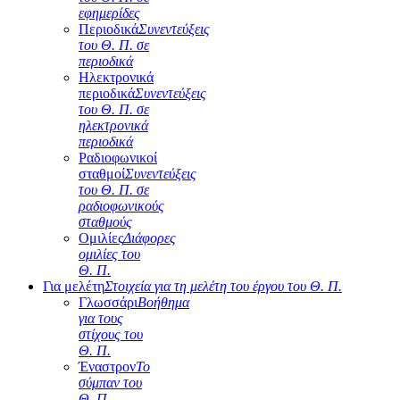
εφημερίδες
Περιοδικά
Συνεντεύξεις
του Θ. Π. σε
περιοδικά
Ηλεκτρονικά
περιοδικά
Συνεντεύξεις
του Θ. Π. σε
ηλεκτρονικά
περιοδικά
Ραδιοφωνικοί
σταθμοί
Συνεντεύξεις
του Θ. Π. σε
ραδιοφωνικούς
σταθμούς
Ομιλίες
Διάφορες
ομιλίες του
Θ. Π.
Για μελέτη
Στοιχεία για τη μελέτη του έργου του Θ. Π.
Γλωσσάρι
Βοήθημα
για τους
στίχους του
Θ. Π.
Έναστρον
Το
σύμπαν του
Θ. Π.