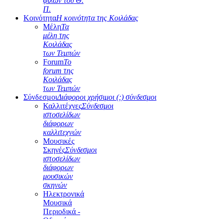
φίλων του Θ.
Π.
Κοινότητα
Η κοινότητα της Κοιλάδας
Μέλη
Τα
μέλη της
Κοιλάδας
των Τεμπών
Forum
Το
forum της
Κοιλάδας
των Τεμπών
Σύνδεσμοι
Διάφοροι χρήσιμοι (;) σύνδεσμοι
Καλλιτέχνες
Σύνδεσμοι
ιστοσελίδων
διάφορων
καλλιτεχνών
Μουσικές
Σκηνές
Σύνδεσμοι
ιστοσελίδων
διάφορων
μουσικών
σκηνών
Ηλεκτρονικά
Μουσικά
Περιοδικά -