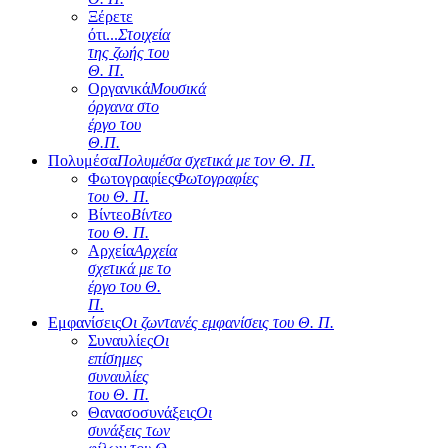
Ξέρετε
ότι...
Στοιχεία
της ζωής του
Θ. Π.
Οργανικά
Μουσικά
όργανα στο
έργο του
Θ.Π.
Πολυμέσα
Πολυμέσα σχετικά με τον Θ. Π.
Φωτογραφίες
Φωτογραφίες
του Θ. Π.
Βίντεο
Βίντεο
του Θ. Π.
Αρχεία
Αρχεία
σχετικά με το
έργο του Θ.
Π.
Εμφανίσεις
Οι ζωντανές εμφανίσεις του Θ. Π.
Συναυλίες
Οι
επίσημες
συναυλίες
του Θ. Π.
Θανασοσυνάξεις
Οι
συνάξεις των