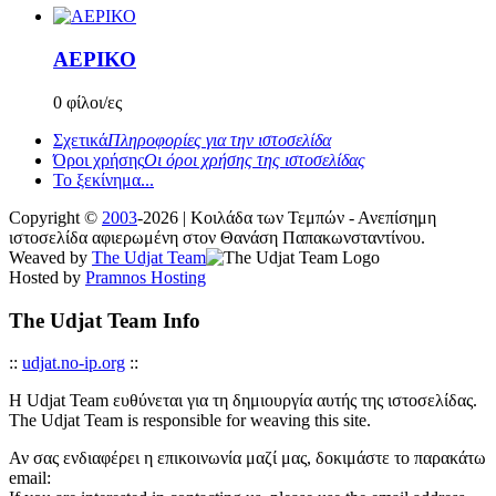
ΑΕΡΙΚΟ
0 φίλοι/ες
Σχετικά
Πληροφορίες για την ιστοσελίδα
Όροι χρήσης
Οι όροι χρήσης της ιστοσελίδας
Το ξεκίνημα...
Copyright ©
2003
-2026 | Κοιλάδα των Τεμπών - Ανεπίσημη
ιστοσελίδα αφιερωμένη στον Θανάση Παπακωνσταντίνου.
Weaved by
The Udjat Team
Hosted by
Pramnos Hosting
The Udjat Team Info
::
udjat.no-ip.org
::
Η Udjat Team ευθύνεται για τη δημιουργία αυτής της ιστοσελίδας.
The Udjat Team is responsible for weaving this site.
Αν σας ενδιαφέρει η επικοινωνία μαζί μας, δοκιμάστε το παρακάτω
email: