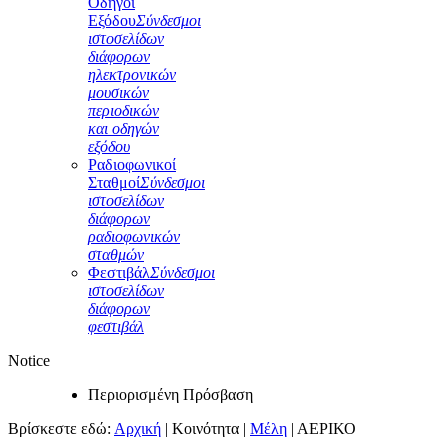
Οδηγοί
Εξόδου
Σύνδεσμοι
ιστοσελίδων
διάφορων
ηλεκτρονικών
μουσικών
περιοδικών
και οδηγών
εξόδου
Ραδιοφωνικοί
Σταθμοί
Σύνδεσμοι
ιστοσελίδων
διάφορων
ραδιοφωνικών
σταθμών
Φεστιβάλ
Σύνδεσμοι
ιστοσελίδων
διάφορων
φεστιβάλ
Notice
Περιορισμένη Πρόσβαση
Βρίσκεστε εδώ:
Αρχική
|
Κοινότητα
|
Μέλη
|
ΑΕΡΙΚΟ