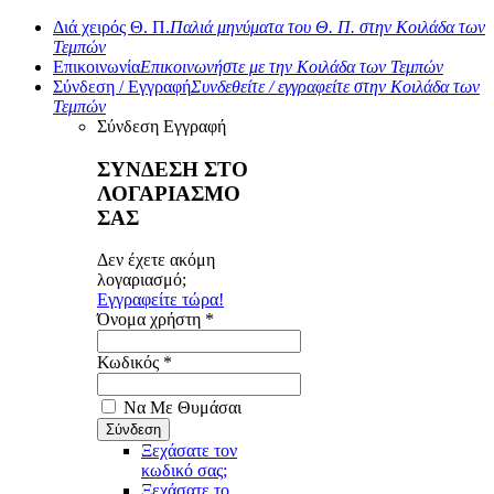
Διά χειρός Θ. Π.
Παλιά μηνύματα του Θ. Π. στην Κοιλάδα των
Τεμπών
Επικοινωνία
Επικοινωνήστε με την Κοιλάδα των Τεμπών
Σύνδεση / Εγγραφή
Συνδεθείτε / εγγραφείτε στην Κοιλάδα των
Τεμπών
Σύνδεση
Εγγραφή
ΣΥΝΔΕΣΗ ΣΤΟ
ΛΟΓΑΡΙΑΣΜΟ
ΣΑΣ
Δεν έχετε ακόμη
λογαριασμό;
Εγγραφείτε τώρα!
Όνομα χρήστη *
Κωδικός *
Να Με Θυμάσαι
Ξεχάσατε τον
κωδικό σας;
Ξεχάσατε το