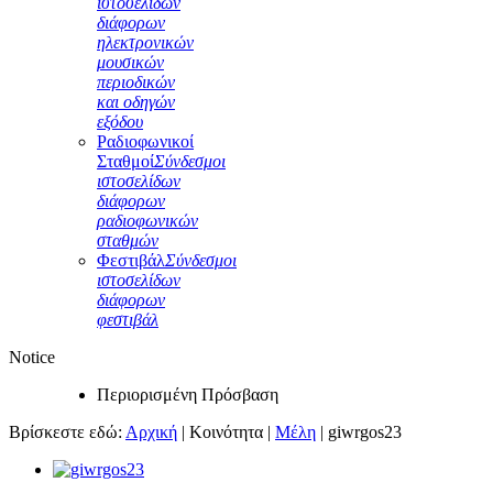
ιστοσελίδων
διάφορων
ηλεκτρονικών
μουσικών
περιοδικών
και οδηγών
εξόδου
Ραδιοφωνικοί
Σταθμοί
Σύνδεσμοι
ιστοσελίδων
διάφορων
ραδιοφωνικών
σταθμών
Φεστιβάλ
Σύνδεσμοι
ιστοσελίδων
διάφορων
φεστιβάλ
Notice
Περιορισμένη Πρόσβαση
Βρίσκεστε εδώ:
Αρχική
|
Κοινότητα
|
Μέλη
|
giwrgos23