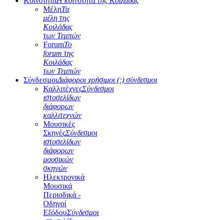
Κοινότητα
Η κοινότητα της Κοιλάδας
Μέλη
Τα
μέλη της
Κοιλάδας
των Τεμπών
Forum
Το
forum της
Κοιλάδας
των Τεμπών
Σύνδεσμοι
Διάφοροι χρήσιμοι (;) σύνδεσμοι
Καλλιτέχνες
Σύνδεσμοι
ιστοσελίδων
διάφορων
καλλιτεχνών
Μουσικές
Σκηνές
Σύνδεσμοι
ιστοσελίδων
διάφορων
μουσικών
σκηνών
Ηλεκτρονικά
Μουσικά
Περιοδικά -
Οδηγοί
Εξόδου
Σύνδεσμοι