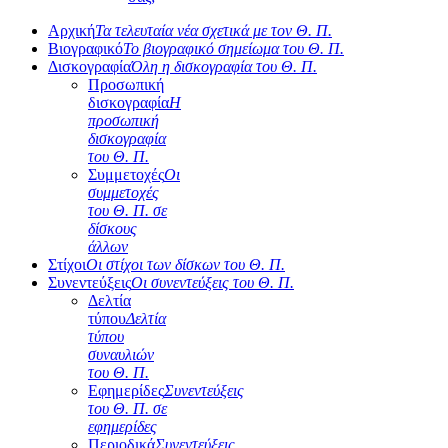
Αρχική
Τα τελευταία νέα σχετικά με τον Θ. Π.
Βιογραφικό
Το βιογραφικό σημείωμα του Θ. Π.
Δισκογραφία
Όλη η δισκογραφία του Θ. Π.
Προσωπική
δισκογραφία
Η
προσωπική
δισκογραφία
του Θ. Π.
Συμμετοχές
Οι
συμμετοχές
του Θ. Π. σε
δίσκους
άλλων
Στίχοι
Οι στίχοι των δίσκων του Θ. Π.
Συνεντεύξεις
Οι συνεντεύξεις του Θ. Π.
Δελτία
τύπου
Δελτία
τύπου
συναυλιών
του Θ. Π.
Εφημερίδες
Συνεντεύξεις
του Θ. Π. σε
εφημερίδες
Περιοδικά
Συνεντεύξεις