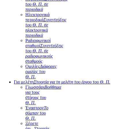
του Θ. Π. σε
περιοδικά
Ηλεκτρονικά
περιοδικά
Συνεντεύξεις
του Θ. Π. σε
ηλεκτρονικά
περιοδικά
Ραδιοφωνικοί
σταθμοί
Συνεντεύξεις
του Θ. Π. σε
ραδιοφωνικούς
σταθμούς
Ομιλίες
Διάφορες
ομιλίες του
Θ. Π.
Για μελέτη
Στοιχεία για τη μελέτη του έργου του Θ. Π.
Γλωσσάρι
Βοήθημα
για τους
στίχους του
Θ. Π.
Έναστρον
Το
σύμπαν του
Θ. Π.
Ξέρετε
ότι...
Στοιχεία