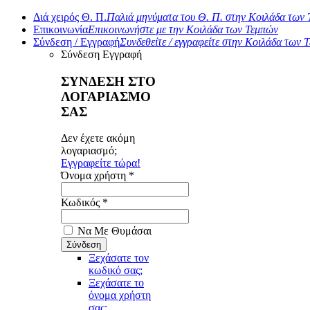
Διά χειρός Θ. Π.
Παλιά μηνύματα του Θ. Π. στην Κοιλάδα των
Επικοινωνία
Επικοινωνήστε με την Κοιλάδα των Τεμπών
Σύνδεση / Εγγραφή
Συνδεθείτε / εγγραφείτε στην Κοιλάδα των 
Σύνδεση
Εγγραφή
ΣΥΝΔΕΣΗ ΣΤΟ
ΛΟΓΑΡΙΑΣΜΟ
ΣΑΣ
Δεν έχετε ακόμη
λογαριασμό;
Εγγραφείτε τώρα!
Όνομα χρήστη *
Κωδικός *
Να Με Θυμάσαι
Ξεχάσατε τον
κωδικό σας;
Ξεχάσατε το
όνομα χρήστη
σας;