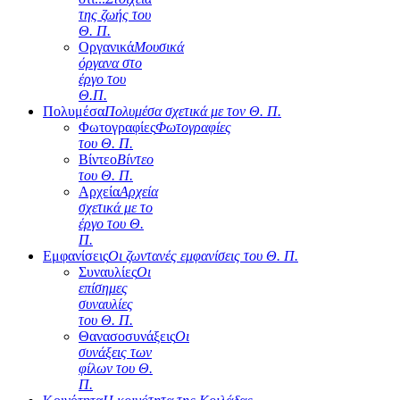
της ζωής του
Θ. Π.
Οργανικά
Μουσικά
όργανα στο
έργο του
Θ.Π.
Πολυμέσα
Πολυμέσα σχετικά με τον Θ. Π.
Φωτογραφίες
Φωτογραφίες
του Θ. Π.
Βίντεο
Βίντεο
του Θ. Π.
Αρχεία
Αρχεία
σχετικά με το
έργο του Θ.
Π.
Εμφανίσεις
Οι ζωντανές εμφανίσεις του Θ. Π.
Συναυλίες
Οι
επίσημες
συναυλίες
του Θ. Π.
Θανασοσυνάξεις
Οι
συνάξεις των
φίλων του Θ.
Π.