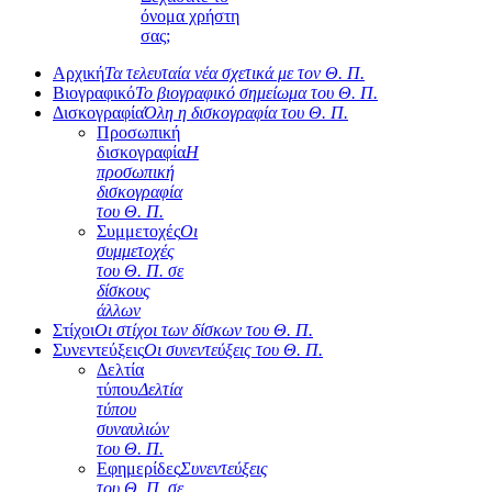
όνομα χρήστη
σας;
Αρχική
Τα τελευταία νέα σχετικά με τον Θ. Π.
Βιογραφικό
Το βιογραφικό σημείωμα του Θ. Π.
Δισκογραφία
Όλη η δισκογραφία του Θ. Π.
Προσωπική
δισκογραφία
Η
προσωπική
δισκογραφία
του Θ. Π.
Συμμετοχές
Οι
συμμετοχές
του Θ. Π. σε
δίσκους
άλλων
Στίχοι
Οι στίχοι των δίσκων του Θ. Π.
Συνεντεύξεις
Οι συνεντεύξεις του Θ. Π.
Δελτία
τύπου
Δελτία
τύπου
συναυλιών
του Θ. Π.
Εφημερίδες
Συνεντεύξεις
του Θ. Π. σε