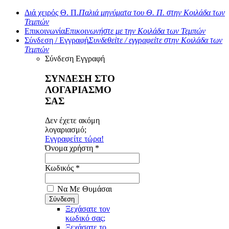
Διά χειρός Θ. Π.
Παλιά μηνύματα του Θ. Π. στην Κοιλάδα των
Τεμπών
Επικοινωνία
Επικοινωνήστε με την Κοιλάδα των Τεμπών
Σύνδεση / Εγγραφή
Συνδεθείτε / εγγραφείτε στην Κοιλάδα των
Τεμπών
Σύνδεση
Εγγραφή
ΣΥΝΔΕΣΗ ΣΤΟ
ΛΟΓΑΡΙΑΣΜΟ
ΣΑΣ
Δεν έχετε ακόμη
λογαριασμό;
Εγγραφείτε τώρα!
Όνομα χρήστη *
Κωδικός *
Να Με Θυμάσαι
Ξεχάσατε τον
κωδικό σας;
Ξεχάσατε το