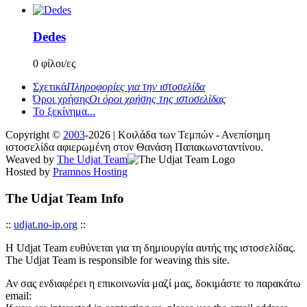
Dedes
0 φίλοι/ες
Σχετικά
Πληροφορίες για την ιστοσελίδα
Όροι χρήσης
Οι όροι χρήσης της ιστοσελίδας
Το ξεκίνημα...
Copyright ©
2003
-2026 | Κοιλάδα των Τεμπών - Ανεπίσημη
ιστοσελίδα αφιερωμένη στον Θανάση Παπακωνσταντίνου.
Weaved by
The Udjat Team
Hosted by
Pramnos Hosting
The Udjat Team Info
::
udjat.no-ip.org
::
Η Udjat Team ευθύνεται για τη δημιουργία αυτής της ιστοσελίδας.
The Udjat Team is responsible for weaving this site.
Αν σας ενδιαφέρει η επικοινωνία μαζί μας, δοκιμάστε το παρακάτω
email: