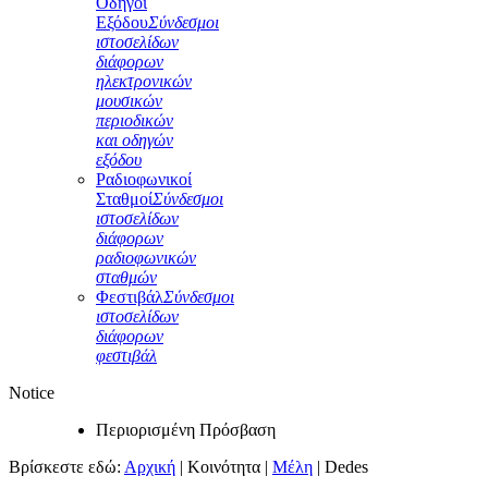
Οδηγοί
Εξόδου
Σύνδεσμοι
ιστοσελίδων
διάφορων
ηλεκτρονικών
μουσικών
περιοδικών
και οδηγών
εξόδου
Ραδιοφωνικοί
Σταθμοί
Σύνδεσμοι
ιστοσελίδων
διάφορων
ραδιοφωνικών
σταθμών
Φεστιβάλ
Σύνδεσμοι
ιστοσελίδων
διάφορων
φεστιβάλ
Notice
Περιορισμένη Πρόσβαση
Βρίσκεστε εδώ:
Αρχική
|
Κοινότητα
|
Μέλη
|
Dedes