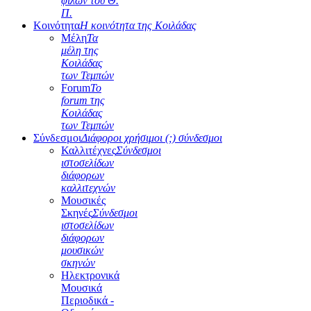
φίλων του Θ.
Π.
Κοινότητα
Η κοινότητα της Κοιλάδας
Μέλη
Τα
μέλη της
Κοιλάδας
των Τεμπών
Forum
Το
forum της
Κοιλάδας
των Τεμπών
Σύνδεσμοι
Διάφοροι χρήσιμοι (;) σύνδεσμοι
Καλλιτέχνες
Σύνδεσμοι
ιστοσελίδων
διάφορων
καλλιτεχνών
Μουσικές
Σκηνές
Σύνδεσμοι
ιστοσελίδων
διάφορων
μουσικών
σκηνών
Ηλεκτρονικά
Μουσικά
Περιοδικά -