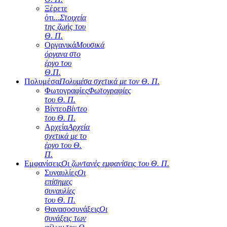
Ξέρετε
ότι...
Στοιχεία
της ζωής του
Θ. Π.
Οργανικά
Μουσικά
όργανα στο
έργο του
Θ.Π.
Πολυμέσα
Πολυμέσα σχετικά με τον Θ. Π.
Φωτογραφίες
Φωτογραφίες
του Θ. Π.
Βίντεο
Βίντεο
του Θ. Π.
Αρχεία
Αρχεία
σχετικά με το
έργο του Θ.
Π.
Εμφανίσεις
Οι ζωντανές εμφανίσεις του Θ. Π.
Συναυλίες
Οι
επίσημες
συναυλίες
του Θ. Π.
Θανασοσυνάξεις
Οι
συνάξεις των