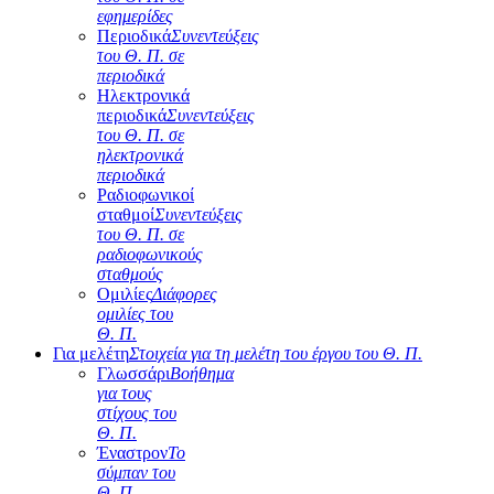
εφημερίδες
Περιοδικά
Συνεντεύξεις
του Θ. Π. σε
περιοδικά
Ηλεκτρονικά
περιοδικά
Συνεντεύξεις
του Θ. Π. σε
ηλεκτρονικά
περιοδικά
Ραδιοφωνικοί
σταθμοί
Συνεντεύξεις
του Θ. Π. σε
ραδιοφωνικούς
σταθμούς
Ομιλίες
Διάφορες
ομιλίες του
Θ. Π.
Για μελέτη
Στοιχεία για τη μελέτη του έργου του Θ. Π.
Γλωσσάρι
Βοήθημα
για τους
στίχους του
Θ. Π.
Έναστρον
Το
σύμπαν του
Θ. Π.