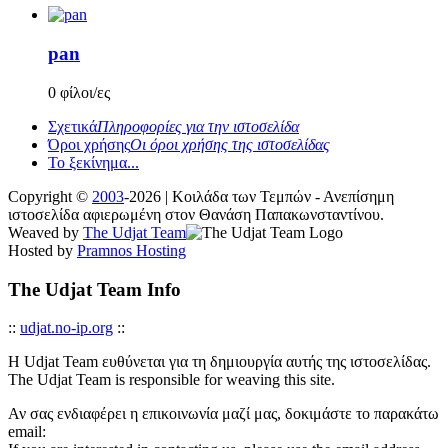
pan
0 φίλοι/ες
Σχετικά
Πληροφορίες για την ιστοσελίδα
Όροι χρήσης
Οι όροι χρήσης της ιστοσελίδας
Το ξεκίνημα...
Copyright ©
2003
-2026 | Κοιλάδα των Τεμπών - Ανεπίσημη
ιστοσελίδα αφιερωμένη στον Θανάση Παπακωνσταντίνου.
Weaved by
The Udjat Team
Hosted by
Pramnos Hosting
The Udjat Team Info
::
udjat.no-ip.org
::
Η Udjat Team ευθύνεται για τη δημιουργία αυτής της ιστοσελίδας.
The Udjat Team is responsible for weaving this site.
Αν σας ενδιαφέρει η επικοινωνία μαζί μας, δοκιμάστε το παρακάτω
email: