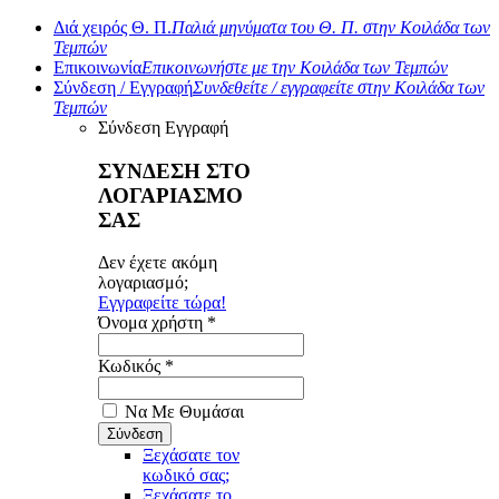
Διά χειρός Θ. Π.
Παλιά μηνύματα του Θ. Π. στην Κοιλάδα των
Τεμπών
Επικοινωνία
Επικοινωνήστε με την Κοιλάδα των Τεμπών
Σύνδεση / Εγγραφή
Συνδεθείτε / εγγραφείτε στην Κοιλάδα των
Τεμπών
Σύνδεση
Εγγραφή
ΣΥΝΔΕΣΗ ΣΤΟ
ΛΟΓΑΡΙΑΣΜΟ
ΣΑΣ
Δεν έχετε ακόμη
λογαριασμό;
Εγγραφείτε τώρα!
Όνομα χρήστη *
Κωδικός *
Να Με Θυμάσαι
Ξεχάσατε τον
κωδικό σας;
Ξεχάσατε το