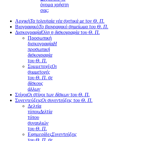
όνομα χρήστη
σας;
Αρχική
Τα τελευταία νέα σχετικά με τον Θ. Π.
Βιογραφικό
Το βιογραφικό σημείωμα του Θ. Π.
Δισκογραφία
Όλη η δισκογραφία του Θ. Π.
Προσωπική
δισκογραφία
Η
προσωπική
δισκογραφία
του Θ. Π.
Συμμετοχές
Οι
συμμετοχές
του Θ. Π. σε
δίσκους
άλλων
Στίχοι
Οι στίχοι των δίσκων του Θ. Π.
Συνεντεύξεις
Οι συνεντεύξεις του Θ. Π.
Δελτία
τύπου
Δελτία
τύπου
συναυλιών
του Θ. Π.
Εφημερίδες
Συνεντεύξεις
του Θ. Π. σε