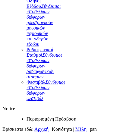
Οδηγοί
Εξόδου
Σύνδεσμοι
ιστοσελίδων
διάφορων
ηλεκτρονικών
μουσικών
περιοδικών
και οδηγών
εξόδου
Ραδιοφωνικοί
Σταθμοί
Σύνδεσμοι
ιστοσελίδων
διάφορων
ραδιοφωνικών
σταθμών
Φεστιβάλ
Σύνδεσμοι
ιστοσελίδων
διάφορων
φεστιβάλ
Notice
Περιορισμένη Πρόσβαση
Βρίσκεστε εδώ:
Αρχική
|
Κοινότητα
|
Μέλη
|
pan