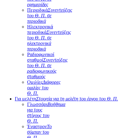
εφημερίδες
Περιοδικά
Συνεντεύξεις
του Θ. Π. σε
περιοδικά
Ηλεκτρονικά
περιοδικά
Συνεντεύξεις
του Θ. Π. σε
ηλεκτρονικά
περιοδικά
Ραδιοφωνικοί
σταθμοί
Συνεντεύξεις
του Θ. Π. σε
ραδιοφωνικούς
σταθμούς
Ομιλίες
Διάφορες
ομιλίες του
Θ. Π.
Για μελέτη
Στοιχεία για τη μελέτη του έργου του Θ. Π.
Γλωσσάρι
Βοήθημα
για τους
στίχους του
Θ. Π.
Έναστρον
Το
σύμπαν του
Θ. Π.