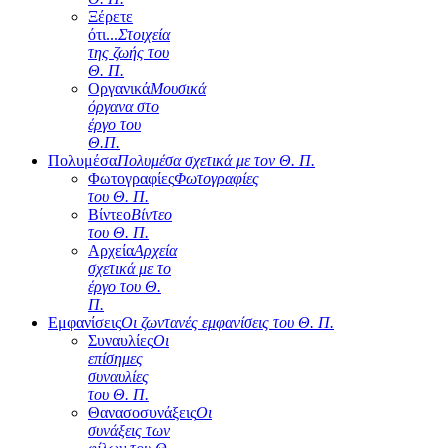
Ξέρετε
ότι...
Στοιχεία
της ζωής του
Θ. Π.
Οργανικά
Μουσικά
όργανα στο
έργο του
Θ.Π.
Πολυμέσα
Πολυμέσα σχετικά με τον Θ. Π.
Φωτογραφίες
Φωτογραφίες
του Θ. Π.
Βίντεο
Βίντεο
του Θ. Π.
Αρχεία
Αρχεία
σχετικά με το
έργο του Θ.
Π.
Εμφανίσεις
Οι ζωντανές εμφανίσεις του Θ. Π.
Συναυλίες
Οι
επίσημες
συναυλίες
του Θ. Π.
Θανασοσυνάξεις
Οι
συνάξεις των