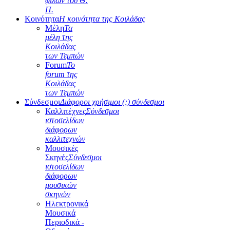
φίλων του Θ.
Π.
Κοινότητα
Η κοινότητα της Κοιλάδας
Μέλη
Τα
μέλη της
Κοιλάδας
των Τεμπών
Forum
Το
forum της
Κοιλάδας
των Τεμπών
Σύνδεσμοι
Διάφοροι χρήσιμοι (;) σύνδεσμοι
Καλλιτέχνες
Σύνδεσμοι
ιστοσελίδων
διάφορων
καλλιτεχνών
Μουσικές
Σκηνές
Σύνδεσμοι
ιστοσελίδων
διάφορων
μουσικών
σκηνών
Ηλεκτρονικά
Μουσικά
Περιοδικά -