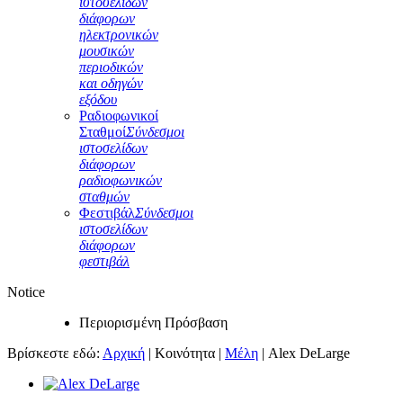
ιστοσελίδων
διάφορων
ηλεκτρονικών
μουσικών
περιοδικών
και οδηγών
εξόδου
Ραδιοφωνικοί
Σταθμοί
Σύνδεσμοι
ιστοσελίδων
διάφορων
ραδιοφωνικών
σταθμών
Φεστιβάλ
Σύνδεσμοι
ιστοσελίδων
διάφορων
φεστιβάλ
Notice
Περιορισμένη Πρόσβαση
Βρίσκεστε εδώ:
Αρχική
|
Κοινότητα
|
Μέλη
|
Alex DeLarge