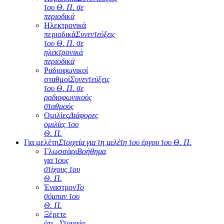
του Θ. Π. σε
περιοδικά
Ηλεκτρονικά
περιοδικά
Συνεντεύξεις
του Θ. Π. σε
ηλεκτρονικά
περιοδικά
Ραδιοφωνικοί
σταθμοί
Συνεντεύξεις
του Θ. Π. σε
ραδιοφωνικούς
σταθμούς
Ομιλίες
Διάφορες
ομιλίες του
Θ. Π.
Για μελέτη
Στοιχεία για τη μελέτη του έργου του Θ. Π.
Γλωσσάρι
Βοήθημα
για τους
στίχους του
Θ. Π.
Έναστρον
Το
σύμπαν του
Θ. Π.
Ξέρετε
ότι...
Στοιχεία