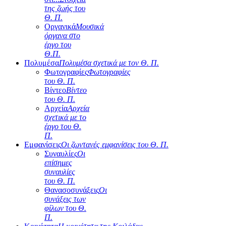
της ζωής του
Θ. Π.
Οργανικά
Μουσικά
όργανα στο
έργο του
Θ.Π.
Πολυμέσα
Πολυμέσα σχετικά με τον Θ. Π.
Φωτογραφίες
Φωτογραφίες
του Θ. Π.
Βίντεο
Βίντεο
του Θ. Π.
Αρχεία
Αρχεία
σχετικά με το
έργο του Θ.
Π.
Εμφανίσεις
Οι ζωντανές εμφανίσεις του Θ. Π.
Συναυλίες
Οι
επίσημες
συναυλίες
του Θ. Π.
Θανασοσυνάξεις
Οι
συνάξεις των
φίλων του Θ.
Π.