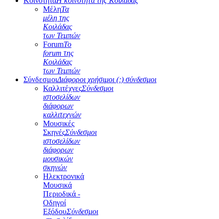
Κοινότητα
Η κοινότητα της Κοιλάδας
Μέλη
Τα
μέλη της
Κοιλάδας
των Τεμπών
Forum
Το
forum της
Κοιλάδας
των Τεμπών
Σύνδεσμοι
Διάφοροι χρήσιμοι (;) σύνδεσμοι
Καλλιτέχνες
Σύνδεσμοι
ιστοσελίδων
διάφορων
καλλιτεχνών
Μουσικές
Σκηνές
Σύνδεσμοι
ιστοσελίδων
διάφορων
μουσικών
σκηνών
Ηλεκτρονικά
Μουσικά
Περιοδικά -
Οδηγοί
Εξόδου
Σύνδεσμοι