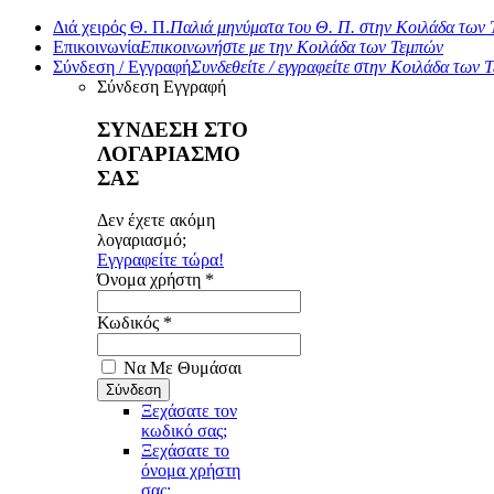
Διά χειρός Θ. Π.
Παλιά μηνύματα του Θ. Π. στην Κοιλάδα των
Επικοινωνία
Επικοινωνήστε με την Κοιλάδα των Τεμπών
Σύνδεση / Εγγραφή
Συνδεθείτε / εγγραφείτε στην Κοιλάδα των 
Σύνδεση
Εγγραφή
ΣΥΝΔΕΣΗ ΣΤΟ
ΛΟΓΑΡΙΑΣΜΟ
ΣΑΣ
Δεν έχετε ακόμη
λογαριασμό;
Εγγραφείτε τώρα!
Όνομα χρήστη *
Κωδικός *
Να Με Θυμάσαι
Ξεχάσατε τον
κωδικό σας;
Ξεχάσατε το
όνομα χρήστη
σας;