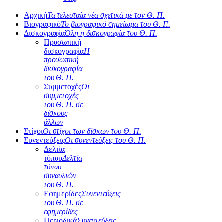
Αρχική
Τα τελευταία νέα σχετικά με τον Θ. Π.
Βιογραφικό
Το βιογραφικό σημείωμα του Θ. Π.
Δισκογραφία
Όλη η δισκογραφία του Θ. Π.
Προσωπική
δισκογραφία
Η
προσωπική
δισκογραφία
του Θ. Π.
Συμμετοχές
Οι
συμμετοχές
του Θ. Π. σε
δίσκους
άλλων
Στίχοι
Οι στίχοι των δίσκων του Θ. Π.
Συνεντεύξεις
Οι συνεντεύξεις του Θ. Π.
Δελτία
τύπου
Δελτία
τύπου
συναυλιών
του Θ. Π.
Εφημερίδες
Συνεντεύξεις
του Θ. Π. σε
εφημερίδες
Περιοδικά
Συνεντεύξεις