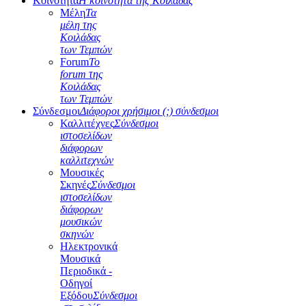
Κοινότητα
Η κοινότητα της Κοιλάδας
Μέλη
Τα
μέλη της
Κοιλάδας
των Τεμπών
Forum
Το
forum της
Κοιλάδας
των Τεμπών
Σύνδεσμοι
Διάφοροι χρήσιμοι (;) σύνδεσμοι
Καλλιτέχνες
Σύνδεσμοι
ιστοσελίδων
διάφορων
καλλιτεχνών
Μουσικές
Σκηνές
Σύνδεσμοι
ιστοσελίδων
διάφορων
μουσικών
σκηνών
Ηλεκτρονικά
Μουσικά
Περιοδικά -
Οδηγοί
Εξόδου
Σύνδεσμοι