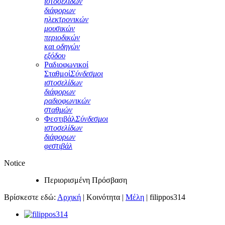
ιστοσελίδων
διάφορων
ηλεκτρονικών
μουσικών
περιοδικών
και οδηγών
εξόδου
Ραδιοφωνικοί
Σταθμοί
Σύνδεσμοι
ιστοσελίδων
διάφορων
ραδιοφωνικών
σταθμών
Φεστιβάλ
Σύνδεσμοι
ιστοσελίδων
διάφορων
φεστιβάλ
Notice
Περιορισμένη Πρόσβαση
Βρίσκεστε εδώ:
Αρχική
|
Κοινότητα
|
Μέλη
|
filippos314