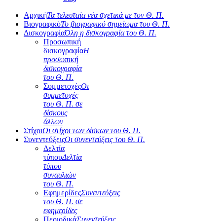
Αρχική
Τα τελευταία νέα σχετικά με τον Θ. Π.
Βιογραφικό
Το βιογραφικό σημείωμα του Θ. Π.
Δισκογραφία
Όλη η δισκογραφία του Θ. Π.
Προσωπική
δισκογραφία
Η
προσωπική
δισκογραφία
του Θ. Π.
Συμμετοχές
Οι
συμμετοχές
του Θ. Π. σε
δίσκους
άλλων
Στίχοι
Οι στίχοι των δίσκων του Θ. Π.
Συνεντεύξεις
Οι συνεντεύξεις του Θ. Π.
Δελτία
τύπου
Δελτία
τύπου
συναυλιών
του Θ. Π.
Εφημερίδες
Συνεντεύξεις
του Θ. Π. σε
εφημερίδες
Περιοδικά
Συνεντεύξεις