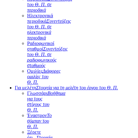
του Θ. Π. σε
περιοδικά
Ηλεκτρονικά
περιοδικά
Συνεντεύξεις
του Θ. Π. σε
ηλεκτρονικά
περιοδικά
Ραδιοφωνικοί
σταθμοί
Συνεντεύξεις
του Θ. Π. σε
ραδιοφωνικούς
σταθμούς
Ομιλίες
Διάφορες
ομιλίες του
Θ. Π.
Για μελέτη
Στοιχεία για τη μελέτη του έργου του Θ. Π.
Γλωσσάρι
Βοήθημα
για τους
στίχους του
Θ. Π.
Έναστρον
Το
σύμπαν του
Θ. Π.
Ξέρετε
ότι...
Στοιχεία