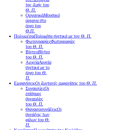
της ζωής του
Θ. Π.
Οργανικά
Μουσικά
όργανα στο
έργο του
Θ.Π.
Πολυμέσα
Πολυμέσα σχετικά με τον Θ. Π.
Φωτογραφίες
Φωτογραφίες
του Θ. Π.
Βίντεο
Βίντεο
του Θ. Π.
Αρχεία
Αρχεία
σχετικά με το
έργο του Θ.
Π.
Εμφανίσεις
Οι ζωντανές εμφανίσεις του Θ. Π.
Συναυλίες
Οι
επίσημες
συναυλίες
του Θ. Π.
Θανασοσυνάξεις
Οι
συνάξεις των
φίλων του Θ.
Π.