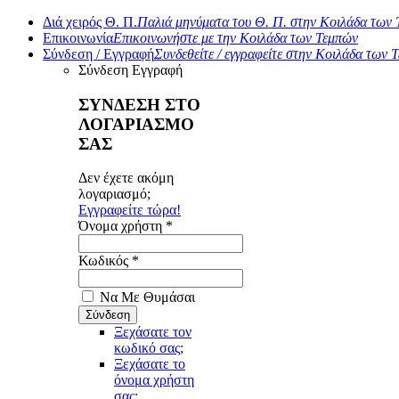
Διά χειρός Θ. Π.
Παλιά μηνύματα του Θ. Π. στην Κοιλάδα των
Επικοινωνία
Επικοινωνήστε με την Κοιλάδα των Τεμπών
Σύνδεση / Εγγραφή
Συνδεθείτε / εγγραφείτε στην Κοιλάδα των 
Σύνδεση
Εγγραφή
ΣΥΝΔΕΣΗ ΣΤΟ
ΛΟΓΑΡΙΑΣΜΟ
ΣΑΣ
Δεν έχετε ακόμη
λογαριασμό;
Εγγραφείτε τώρα!
Όνομα χρήστη *
Κωδικός *
Να Με Θυμάσαι
Ξεχάσατε τον
κωδικό σας;
Ξεχάσατε το
όνομα χρήστη
σας;