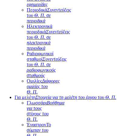
εφημερίδες
Περιοδικά
Συνεντεύξεις
του Θ. Π. σε
περιοδικά
Ηλεκτρονικά
περιοδικά
Συνεντεύξεις
του Θ. Π. σε
ηλεκτρονικά
περιοδικά
Ραδιοφωνικοί
σταθμοί
Συνεντεύξεις
του Θ. Π. σε
ραδιοφωνικούς
σταθμούς
Ομιλίες
Διάφορες
ομιλίες του
Θ. Π.
Για μελέτη
Στοιχεία για τη μελέτη του έργου του Θ. Π.
Γλωσσάρι
Βοήθημα
για τους
στίχους του
Θ. Π.
Έναστρον
Το
σύμπαν του
Θ. Π.