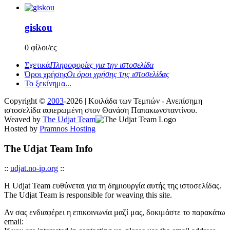
giskou
0 φίλοι/ες
Σχετικά
Πληροφορίες για την ιστοσελίδα
Όροι χρήσης
Οι όροι χρήσης της ιστοσελίδας
Το ξεκίνημα...
Copyright ©
2003
-2026 | Κοιλάδα των Τεμπών - Ανεπίσημη
ιστοσελίδα αφιερωμένη στον Θανάση Παπακωνσταντίνου.
Weaved by
The Udjat Team
Hosted by
Pramnos Hosting
The Udjat Team Info
::
udjat.no-ip.org
::
Η Udjat Team ευθύνεται για τη δημιουργία αυτής της ιστοσελίδας.
The Udjat Team is responsible for weaving this site.
Αν σας ενδιαφέρει η επικοινωνία μαζί μας, δοκιμάστε το παρακάτω
email: