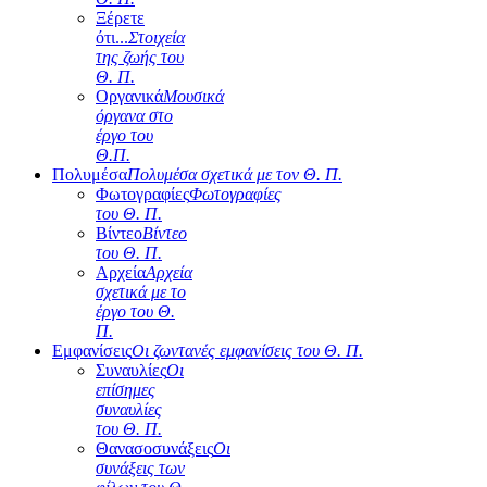
Ξέρετε
ότι...
Στοιχεία
της ζωής του
Θ. Π.
Οργανικά
Μουσικά
όργανα στο
έργο του
Θ.Π.
Πολυμέσα
Πολυμέσα σχετικά με τον Θ. Π.
Φωτογραφίες
Φωτογραφίες
του Θ. Π.
Βίντεο
Βίντεο
του Θ. Π.
Αρχεία
Αρχεία
σχετικά με το
έργο του Θ.
Π.
Εμφανίσεις
Οι ζωντανές εμφανίσεις του Θ. Π.
Συναυλίες
Οι
επίσημες
συναυλίες
του Θ. Π.
Θανασοσυνάξεις
Οι
συνάξεις των