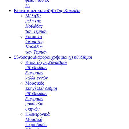
φίλων του Θ.
Π.
Κοινότητα
Η κοινότητα της Κοιλάδας
Μέλη
Τα
μέλη της
Κοιλάδας
των Τεμπών
Forum
Το
forum της
Κοιλάδας
των Τεμπών
Σύνδεσμοι
Διάφοροι χρήσιμοι (;) σύνδεσμοι
Καλλιτέχνες
Σύνδεσμοι
ιστοσελίδων
διάφορων
καλλιτεχνών
Μουσικές
Σκηνές
Σύνδεσμοι
ιστοσελίδων
διάφορων
μουσικών
σκηνών
Ηλεκτρονικά
Μουσικά
Περιοδικά -