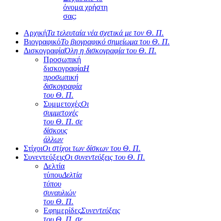
όνομα χρήστη
σας;
Αρχική
Τα τελευταία νέα σχετικά με τον Θ. Π.
Βιογραφικό
Το βιογραφικό σημείωμα του Θ. Π.
Δισκογραφία
Όλη η δισκογραφία του Θ. Π.
Προσωπική
δισκογραφία
Η
προσωπική
δισκογραφία
του Θ. Π.
Συμμετοχές
Οι
συμμετοχές
του Θ. Π. σε
δίσκους
άλλων
Στίχοι
Οι στίχοι των δίσκων του Θ. Π.
Συνεντεύξεις
Οι συνεντεύξεις του Θ. Π.
Δελτία
τύπου
Δελτία
τύπου
συναυλιών
του Θ. Π.
Εφημερίδες
Συνεντεύξεις
του Θ. Π. σε