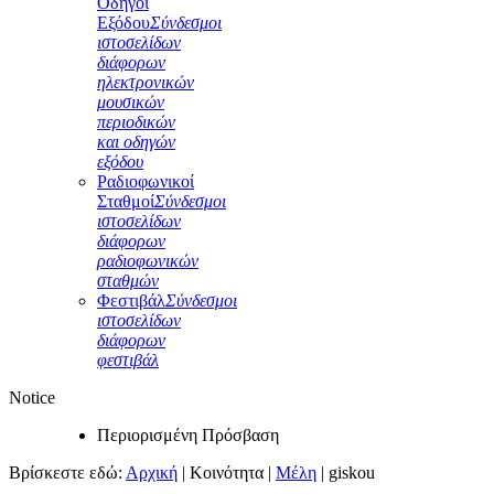
Οδηγοί
Εξόδου
Σύνδεσμοι
ιστοσελίδων
διάφορων
ηλεκτρονικών
μουσικών
περιοδικών
και οδηγών
εξόδου
Ραδιοφωνικοί
Σταθμοί
Σύνδεσμοι
ιστοσελίδων
διάφορων
ραδιοφωνικών
σταθμών
Φεστιβάλ
Σύνδεσμοι
ιστοσελίδων
διάφορων
φεστιβάλ
Notice
Περιορισμένη Πρόσβαση
Βρίσκεστε εδώ:
Αρχική
|
Κοινότητα
|
Μέλη
|
giskou