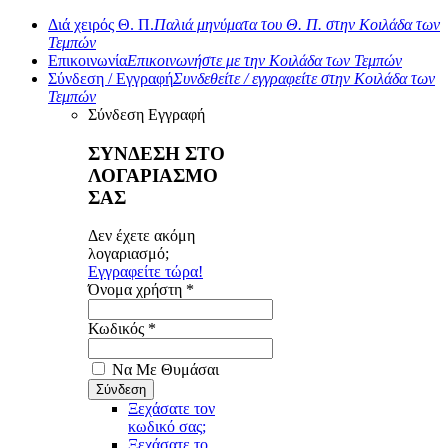
Διά χειρός Θ. Π.
Παλιά μηνύματα του Θ. Π. στην Κοιλάδα των
Τεμπών
Επικοινωνία
Επικοινωνήστε με την Κοιλάδα των Τεμπών
Σύνδεση / Εγγραφή
Συνδεθείτε / εγγραφείτε στην Κοιλάδα των
Τεμπών
Σύνδεση
Εγγραφή
ΣΥΝΔΕΣΗ ΣΤΟ
ΛΟΓΑΡΙΑΣΜΟ
ΣΑΣ
Δεν έχετε ακόμη
λογαριασμό;
Εγγραφείτε τώρα!
Όνομα χρήστη *
Κωδικός *
Να Με Θυμάσαι
Ξεχάσατε τον
κωδικό σας;
Ξεχάσατε το