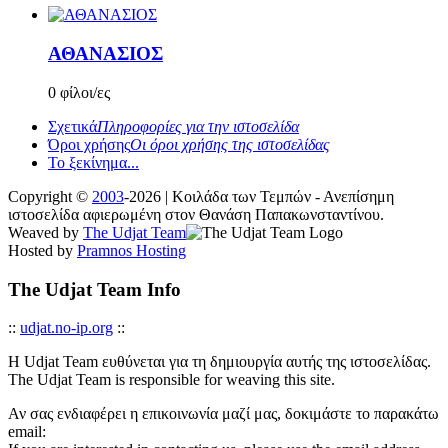
ΑΘΑΝΑΣΙΟΣ
0 φίλοι/ες
Σχετικά
Πληροφορίες για την ιστοσελίδα
Όροι χρήσης
Οι όροι χρήσης της ιστοσελίδας
Το ξεκίνημα...
Copyright ©
2003
-2026 | Κοιλάδα των Τεμπών - Ανεπίσημη
ιστοσελίδα αφιερωμένη στον Θανάση Παπακωνσταντίνου.
Weaved by
The Udjat Team
Hosted by
Pramnos Hosting
The Udjat Team Info
::
udjat.no-ip.org
::
Η Udjat Team ευθύνεται για τη δημιουργία αυτής της ιστοσελίδας.
The Udjat Team is responsible for weaving this site.
Αν σας ενδιαφέρει η επικοινωνία μαζί μας, δοκιμάστε το παρακάτω
email: