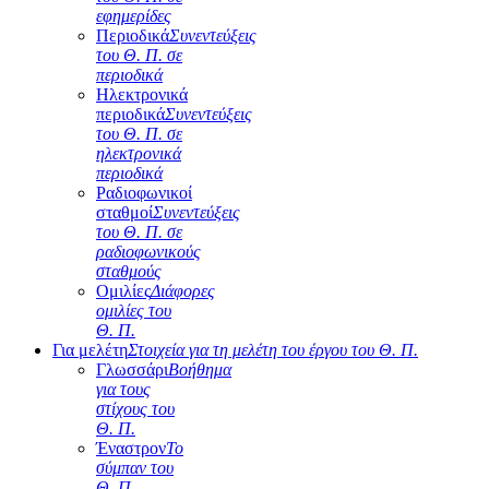
εφημερίδες
Περιοδικά
Συνεντεύξεις
του Θ. Π. σε
περιοδικά
Ηλεκτρονικά
περιοδικά
Συνεντεύξεις
του Θ. Π. σε
ηλεκτρονικά
περιοδικά
Ραδιοφωνικοί
σταθμοί
Συνεντεύξεις
του Θ. Π. σε
ραδιοφωνικούς
σταθμούς
Ομιλίες
Διάφορες
ομιλίες του
Θ. Π.
Για μελέτη
Στοιχεία για τη μελέτη του έργου του Θ. Π.
Γλωσσάρι
Βοήθημα
για τους
στίχους του
Θ. Π.
Έναστρον
Το
σύμπαν του
Θ. Π.