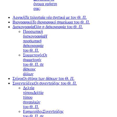
όνομα χρήστη
σας;
Αρχική
Τα τελευταία νέα σχετικά με τον Θ. Π.
Βιογραφικό
Το βιογραφικό σημείωμα του Θ. Π.
Δισκογραφία
Όλη η δισκογραφία του Θ. Π.
Προσωπική
δισκογραφία
Η
προσωπική
δισκογραφία
του Θ. Π.
Συμμετοχές
Οι
συμμετοχές
του Θ. Π. σε
δίσκους
άλλων
Στίχοι
Οι στίχοι των δίσκων του Θ. Π.
Συνεντεύξεις
Οι συνεντεύξεις του Θ. Π.
Δελτία
τύπου
Δελτία
τύπου
συναυλιών
του Θ. Π.
Εφημερίδες
Συνεντεύξεις
του Θ. Π. σε