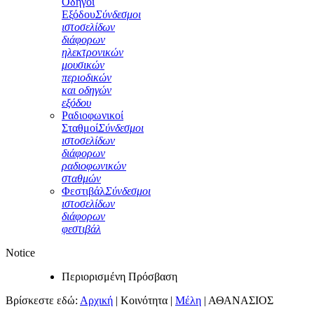
Οδηγοί
Εξόδου
Σύνδεσμοι
ιστοσελίδων
διάφορων
ηλεκτρονικών
μουσικών
περιοδικών
και οδηγών
εξόδου
Ραδιοφωνικοί
Σταθμοί
Σύνδεσμοι
ιστοσελίδων
διάφορων
ραδιοφωνικών
σταθμών
Φεστιβάλ
Σύνδεσμοι
ιστοσελίδων
διάφορων
φεστιβάλ
Notice
Περιορισμένη Πρόσβαση
Βρίσκεστε εδώ:
Αρχική
|
Κοινότητα
|
Μέλη
|
ΑΘΑΝΑΣΙΟΣ