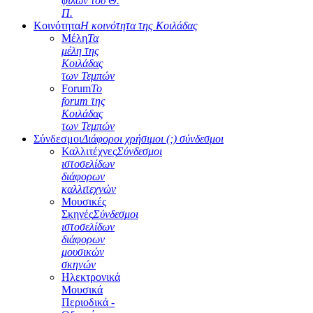
φίλων του Θ.
Π.
Κοινότητα
Η κοινότητα της Κοιλάδας
Μέλη
Τα
μέλη της
Κοιλάδας
των Τεμπών
Forum
Το
forum της
Κοιλάδας
των Τεμπών
Σύνδεσμοι
Διάφοροι χρήσιμοι (;) σύνδεσμοι
Καλλιτέχνες
Σύνδεσμοι
ιστοσελίδων
διάφορων
καλλιτεχνών
Μουσικές
Σκηνές
Σύνδεσμοι
ιστοσελίδων
διάφορων
μουσικών
σκηνών
Ηλεκτρονικά
Μουσικά
Περιοδικά -