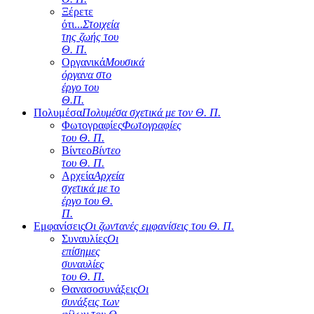
Ξέρετε
ότι...
Στοιχεία
της ζωής του
Θ. Π.
Οργανικά
Μουσικά
όργανα στο
έργο του
Θ.Π.
Πολυμέσα
Πολυμέσα σχετικά με τον Θ. Π.
Φωτογραφίες
Φωτογραφίες
του Θ. Π.
Βίντεο
Βίντεο
του Θ. Π.
Αρχεία
Αρχεία
σχετικά με το
έργο του Θ.
Π.
Εμφανίσεις
Οι ζωντανές εμφανίσεις του Θ. Π.
Συναυλίες
Οι
επίσημες
συναυλίες
του Θ. Π.
Θανασοσυνάξεις
Οι
συνάξεις των