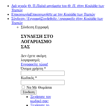
Διά χειρός Θ. Π.
Παλιά μηνύματα του Θ. Π. στην Κοιλάδα των
Τεμπών
Επικοινωνία
Επικοινωνήστε με την Κοιλάδα των Τεμπών
Σύνδεση / Εγγραφή
Συνδεθείτε / εγγραφείτε στην Κοιλάδα των
Τεμπών
Σύνδεση
Εγγραφή
ΣΥΝΔΕΣΗ ΣΤΟ
ΛΟΓΑΡΙΑΣΜΟ
ΣΑΣ
Δεν έχετε ακόμη
λογαριασμό;
Εγγραφείτε τώρα!
Όνομα χρήστη *
Κωδικός *
Να Με Θυμάσαι
Ξεχάσατε τον
κωδικό σας;
Ξεχάσατε το