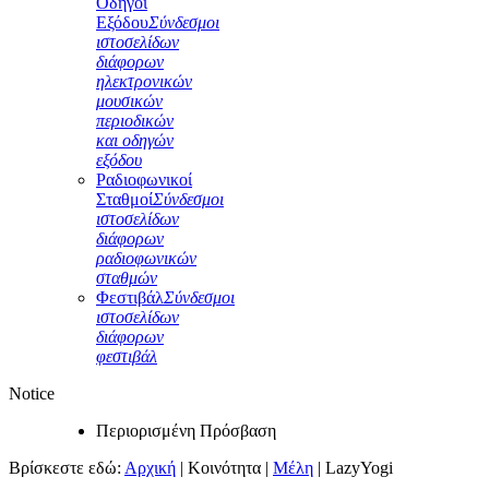
Οδηγοί
Εξόδου
Σύνδεσμοι
ιστοσελίδων
διάφορων
ηλεκτρονικών
μουσικών
περιοδικών
και οδηγών
εξόδου
Ραδιοφωνικοί
Σταθμοί
Σύνδεσμοι
ιστοσελίδων
διάφορων
ραδιοφωνικών
σταθμών
Φεστιβάλ
Σύνδεσμοι
ιστοσελίδων
διάφορων
φεστιβάλ
Notice
Περιορισμένη Πρόσβαση
Βρίσκεστε εδώ:
Αρχική
|
Κοινότητα
|
Μέλη
|
LazyYogi