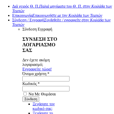
Διά χειρός Θ. Π.
Παλιά μηνύματα του Θ. Π. στην Κοιλάδα των
Τεμπών
Επικοινωνία
Επικοινωνήστε με την Κοιλάδα των Τεμπών
Σύνδεση / Εγγραφή
Συνδεθείτε / εγγραφείτε στην Κοιλάδα των
Τεμπών
Σύνδεση
Εγγραφή
ΣΥΝΔΕΣΗ ΣΤΟ
ΛΟΓΑΡΙΑΣΜΟ
ΣΑΣ
Δεν έχετε ακόμη
λογαριασμό;
Εγγραφείτε τώρα!
Όνομα χρήστη *
Κωδικός *
Να Με Θυμάσαι
Ξεχάσατε τον
κωδικό σας;
Ξεχάσατε το