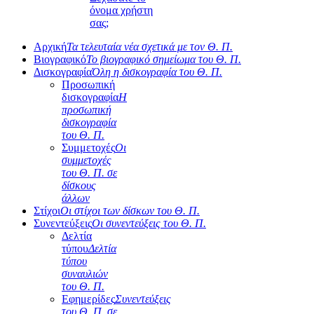
όνομα χρήστη
σας;
Αρχική
Τα τελευταία νέα σχετικά με τον Θ. Π.
Βιογραφικό
Το βιογραφικό σημείωμα του Θ. Π.
Δισκογραφία
Όλη η δισκογραφία του Θ. Π.
Προσωπική
δισκογραφία
Η
προσωπική
δισκογραφία
του Θ. Π.
Συμμετοχές
Οι
συμμετοχές
του Θ. Π. σε
δίσκους
άλλων
Στίχοι
Οι στίχοι των δίσκων του Θ. Π.
Συνεντεύξεις
Οι συνεντεύξεις του Θ. Π.
Δελτία
τύπου
Δελτία
τύπου
συναυλιών
του Θ. Π.
Εφημερίδες
Συνεντεύξεις
του Θ. Π. σε