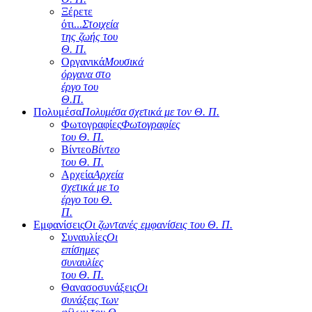
Ξέρετε
ότι...
Στοιχεία
της ζωής του
Θ. Π.
Οργανικά
Μουσικά
όργανα στο
έργο του
Θ.Π.
Πολυμέσα
Πολυμέσα σχετικά με τον Θ. Π.
Φωτογραφίες
Φωτογραφίες
του Θ. Π.
Βίντεο
Βίντεο
του Θ. Π.
Αρχεία
Αρχεία
σχετικά με το
έργο του Θ.
Π.
Εμφανίσεις
Οι ζωντανές εμφανίσεις του Θ. Π.
Συναυλίες
Οι
επίσημες
συναυλίες
του Θ. Π.
Θανασοσυνάξεις
Οι
συνάξεις των