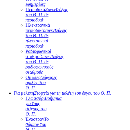
εφημερίδες
Περιοδικά
Συνεντεύξεις
του Θ. Π. σε
περιοδικά
Ηλεκτρονικά
περιοδικά
Συνεντεύξεις
του Θ. Π. σε
ηλεκτρονικά
περιοδικά
Ραδιοφωνικοί
σταθμοί
Συνεντεύξεις
του Θ. Π. σε
ραδιοφωνικούς
σταθμούς
Ομιλίες
Διάφορες
ομιλίες του
Θ. Π.
Για μελέτη
Στοιχεία για τη μελέτη του έργου του Θ. Π.
Γλωσσάρι
Βοήθημα
για τους
στίχους του
Θ. Π.
Έναστρον
Το
σύμπαν του
Θ. Π.