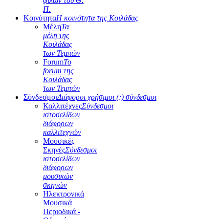
φίλων του Θ.
Π.
Κοινότητα
Η κοινότητα της Κοιλάδας
Μέλη
Τα
μέλη της
Κοιλάδας
των Τεμπών
Forum
Το
forum της
Κοιλάδας
των Τεμπών
Σύνδεσμοι
Διάφοροι χρήσιμοι (;) σύνδεσμοι
Καλλιτέχνες
Σύνδεσμοι
ιστοσελίδων
διάφορων
καλλιτεχνών
Μουσικές
Σκηνές
Σύνδεσμοι
ιστοσελίδων
διάφορων
μουσικών
σκηνών
Ηλεκτρονικά
Μουσικά
Περιοδικά -