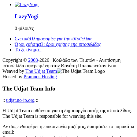
LazyYogi
0 φίλοι/ες
Σχετικά
Πληροφορίες για την ιστοσελίδα
Όροι χρήσης
Οι όροι χρήσης της ιστοσελίδας
Το ξεκίνημα...
Copyright ©
2003
-2026 | Κοιλάδα των Τεμπών - Ανεπίσημη
ιστοσελίδα αφιερωμένη στον Θανάση Παπακωνσταντίνου.
Weaved by
The Udjat Team
Hosted by
Pramnos Hosting
The Udjat Team Info
::
udjat.no-ip.org
::
Η Udjat Team ευθύνεται για τη δημιουργία αυτής της ιστοσελίδας.
The Udjat Team is responsible for weaving this site.
Αν σας ενδιαφέρει η επικοινωνία μαζί μας, δοκιμάστε το παρακάτω
email: