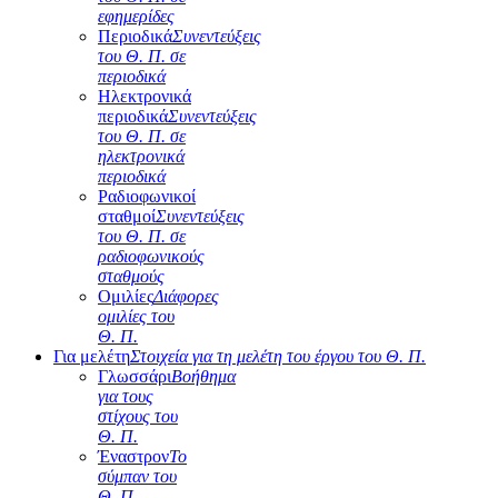
εφημερίδες
Περιοδικά
Συνεντεύξεις
του Θ. Π. σε
περιοδικά
Ηλεκτρονικά
περιοδικά
Συνεντεύξεις
του Θ. Π. σε
ηλεκτρονικά
περιοδικά
Ραδιοφωνικοί
σταθμοί
Συνεντεύξεις
του Θ. Π. σε
ραδιοφωνικούς
σταθμούς
Ομιλίες
Διάφορες
ομιλίες του
Θ. Π.
Για μελέτη
Στοιχεία για τη μελέτη του έργου του Θ. Π.
Γλωσσάρι
Βοήθημα
για τους
στίχους του
Θ. Π.
Έναστρον
Το
σύμπαν του
Θ. Π.