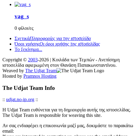
vag_s
0 φίλοι/ες
Σχετικά
Πληροφορίες για την ιστοσελίδα
Όροι χρήσης
Οι όροι χρήσης της ιστοσελίδας
Το ξεκίνημα...
Copyright ©
2003
-2026 | Κοιλάδα των Τεμπών - Ανεπίσημη
ιστοσελίδα αφιερωμένη στον Θανάση Παπακωνσταντίνου.
Weaved by
The Udjat Team
Hosted by
Pramnos Hosting
The Udjat Team Info
::
udjat.no-ip.org
::
Η Udjat Team ευθύνεται για τη δημιουργία αυτής της ιστοσελίδας.
The Udjat Team is responsible for weaving this site.
Αν σας ενδιαφέρει η επικοινωνία μαζί μας, δοκιμάστε το παρακάτω
email: