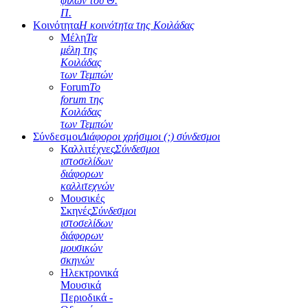
φίλων του Θ.
Π.
Κοινότητα
Η κοινότητα της Κοιλάδας
Μέλη
Τα
μέλη της
Κοιλάδας
των Τεμπών
Forum
Το
forum της
Κοιλάδας
των Τεμπών
Σύνδεσμοι
Διάφοροι χρήσιμοι (;) σύνδεσμοι
Καλλιτέχνες
Σύνδεσμοι
ιστοσελίδων
διάφορων
καλλιτεχνών
Μουσικές
Σκηνές
Σύνδεσμοι
ιστοσελίδων
διάφορων
μουσικών
σκηνών
Ηλεκτρονικά
Μουσικά
Περιοδικά -