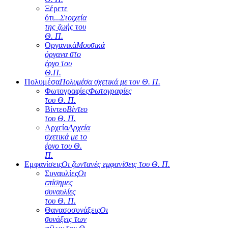
Ξέρετε
ότι...
Στοιχεία
της ζωής του
Θ. Π.
Οργανικά
Μουσικά
όργανα στο
έργο του
Θ.Π.
Πολυμέσα
Πολυμέσα σχετικά με τον Θ. Π.
Φωτογραφίες
Φωτογραφίες
του Θ. Π.
Βίντεο
Βίντεο
του Θ. Π.
Αρχεία
Αρχεία
σχετικά με το
έργο του Θ.
Π.
Εμφανίσεις
Οι ζωντανές εμφανίσεις του Θ. Π.
Συναυλίες
Οι
επίσημες
συναυλίες
του Θ. Π.
Θανασοσυνάξεις
Οι
συνάξεις των