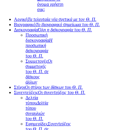
όνομα χρήστη
σας;
Αρχική
Τα τελευταία νέα σχετικά με τον Θ. Π.
Βιογραφικό
Το βιογραφικό σημείωμα του Θ. Π.
Δισκογραφία
Όλη η δισκογραφία του Θ. Π.
Προσωπική
δισκογραφία
Η
προσωπική
δισκογραφία
του Θ. Π.
Συμμετοχές
Οι
συμμετοχές
του Θ. Π. σε
δίσκους
άλλων
Στίχοι
Οι στίχοι των δίσκων του Θ. Π.
Συνεντεύξεις
Οι συνεντεύξεις του Θ. Π.
Δελτία
τύπου
Δελτία
τύπου
συναυλιών
του Θ. Π.
Εφημερίδες
Συνεντεύξεις
του Θ. Π. σε