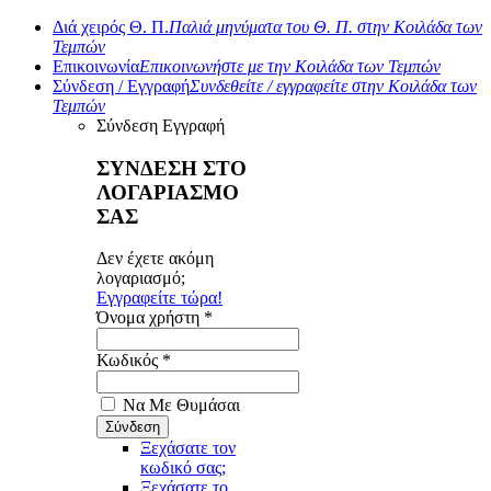
Διά χειρός Θ. Π.
Παλιά μηνύματα του Θ. Π. στην Κοιλάδα των
Τεμπών
Επικοινωνία
Επικοινωνήστε με την Κοιλάδα των Τεμπών
Σύνδεση / Εγγραφή
Συνδεθείτε / εγγραφείτε στην Κοιλάδα των
Τεμπών
Σύνδεση
Εγγραφή
ΣΥΝΔΕΣΗ ΣΤΟ
ΛΟΓΑΡΙΑΣΜΟ
ΣΑΣ
Δεν έχετε ακόμη
λογαριασμό;
Εγγραφείτε τώρα!
Όνομα χρήστη *
Κωδικός *
Να Με Θυμάσαι
Ξεχάσατε τον
κωδικό σας;
Ξεχάσατε το