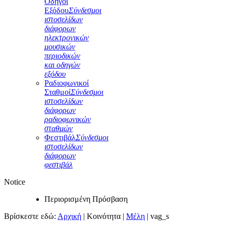
Οδηγοί
Εξόδου
Σύνδεσμοι
ιστοσελίδων
διάφορων
ηλεκτρονικών
μουσικών
περιοδικών
και οδηγών
εξόδου
Ραδιοφωνικοί
Σταθμοί
Σύνδεσμοι
ιστοσελίδων
διάφορων
ραδιοφωνικών
σταθμών
Φεστιβάλ
Σύνδεσμοι
ιστοσελίδων
διάφορων
φεστιβάλ
Notice
Περιορισμένη Πρόσβαση
Βρίσκεστε εδώ:
Αρχική
|
Κοινότητα
|
Μέλη
|
vag_s