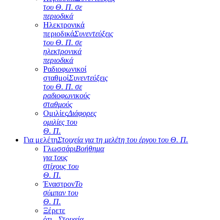
του Θ. Π. σε
περιοδικά
Ηλεκτρονικά
περιοδικά
Συνεντεύξεις
του Θ. Π. σε
ηλεκτρονικά
περιοδικά
Ραδιοφωνικοί
σταθμοί
Συνεντεύξεις
του Θ. Π. σε
ραδιοφωνικούς
σταθμούς
Ομιλίες
Διάφορες
ομιλίες του
Θ. Π.
Για μελέτη
Στοιχεία για τη μελέτη του έργου του Θ. Π.
Γλωσσάρι
Βοήθημα
για τους
στίχους του
Θ. Π.
Έναστρον
Το
σύμπαν του
Θ. Π.
Ξέρετε
ότι...
Στοιχεία