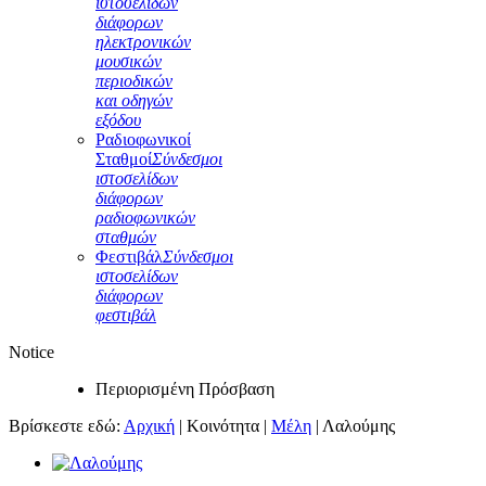
ιστοσελίδων
διάφορων
ηλεκτρονικών
μουσικών
περιοδικών
και οδηγών
εξόδου
Ραδιοφωνικοί
Σταθμοί
Σύνδεσμοι
ιστοσελίδων
διάφορων
ραδιοφωνικών
σταθμών
Φεστιβάλ
Σύνδεσμοι
ιστοσελίδων
διάφορων
φεστιβάλ
Notice
Περιορισμένη Πρόσβαση
Βρίσκεστε εδώ:
Αρχική
|
Κοινότητα
|
Μέλη
|
Λαλούμης