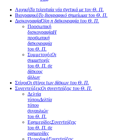
Αρχική
Τα τελευταία νέα σχετικά με τον Θ. Π.
Βιογραφικό
Το βιογραφικό σημείωμα του Θ. Π.
Δισκογραφία
Όλη η δισκογραφία του Θ. Π.
Προσωπική
δισκογραφία
Η
προσωπική
δισκογραφία
του Θ. Π.
Συμμετοχές
Οι
συμμετοχές
του Θ. Π. σε
δίσκους
άλλων
Στίχοι
Οι στίχοι των δίσκων του Θ. Π.
Συνεντεύξεις
Οι συνεντεύξεις του Θ. Π.
Δελτία
τύπου
Δελτία
τύπου
συναυλιών
του Θ. Π.
Εφημερίδες
Συνεντεύξεις
του Θ. Π. σε
εφημερίδες
Περιοδικά
Συνεντεύξεις