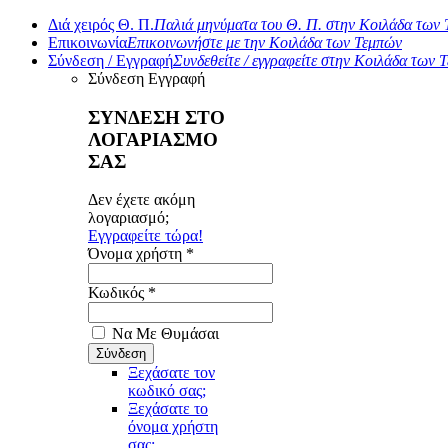
Διά χειρός Θ. Π.
Παλιά μηνύματα του Θ. Π. στην Κοιλάδα των
Επικοινωνία
Επικοινωνήστε με την Κοιλάδα των Τεμπών
Σύνδεση / Εγγραφή
Συνδεθείτε / εγγραφείτε στην Κοιλάδα των 
Σύνδεση
Εγγραφή
ΣΥΝΔΕΣΗ ΣΤΟ
ΛΟΓΑΡΙΑΣΜΟ
ΣΑΣ
Δεν έχετε ακόμη
λογαριασμό;
Εγγραφείτε τώρα!
Όνομα χρήστη *
Κωδικός *
Να Με Θυμάσαι
Ξεχάσατε τον
κωδικό σας;
Ξεχάσατε το
όνομα χρήστη
σας;