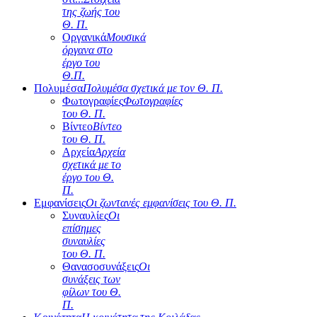
της ζωής του
Θ. Π.
Οργανικά
Μουσικά
όργανα στο
έργο του
Θ.Π.
Πολυμέσα
Πολυμέσα σχετικά με τον Θ. Π.
Φωτογραφίες
Φωτογραφίες
του Θ. Π.
Βίντεο
Βίντεο
του Θ. Π.
Αρχεία
Αρχεία
σχετικά με το
έργο του Θ.
Π.
Εμφανίσεις
Οι ζωντανές εμφανίσεις του Θ. Π.
Συναυλίες
Οι
επίσημες
συναυλίες
του Θ. Π.
Θανασοσυνάξεις
Οι
συνάξεις των
φίλων του Θ.
Π.