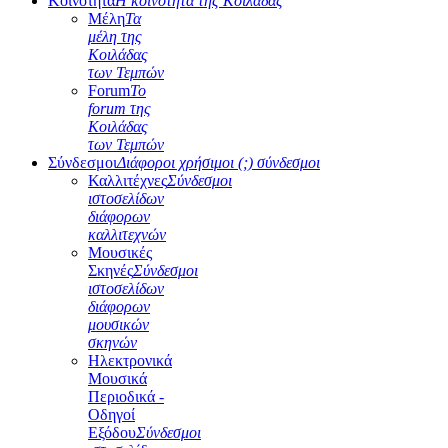
Κοινότητα
Η κοινότητα της Κοιλάδας
Μέλη
Τα
μέλη της
Κοιλάδας
των Τεμπών
Forum
Το
forum της
Κοιλάδας
των Τεμπών
Σύνδεσμοι
Διάφοροι χρήσιμοι (;) σύνδεσμοι
Καλλιτέχνες
Σύνδεσμοι
ιστοσελίδων
διάφορων
καλλιτεχνών
Μουσικές
Σκηνές
Σύνδεσμοι
ιστοσελίδων
διάφορων
μουσικών
σκηνών
Ηλεκτρονικά
Μουσικά
Περιοδικά -
Οδηγοί
Εξόδου
Σύνδεσμοι