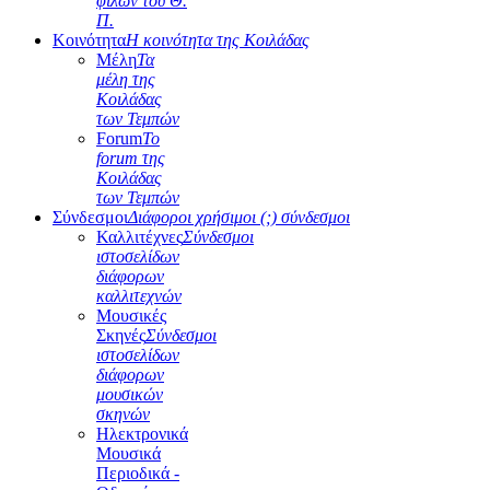
φίλων του Θ.
Π.
Κοινότητα
Η κοινότητα της Κοιλάδας
Μέλη
Τα
μέλη της
Κοιλάδας
των Τεμπών
Forum
Το
forum της
Κοιλάδας
των Τεμπών
Σύνδεσμοι
Διάφοροι χρήσιμοι (;) σύνδεσμοι
Καλλιτέχνες
Σύνδεσμοι
ιστοσελίδων
διάφορων
καλλιτεχνών
Μουσικές
Σκηνές
Σύνδεσμοι
ιστοσελίδων
διάφορων
μουσικών
σκηνών
Ηλεκτρονικά
Μουσικά
Περιοδικά -