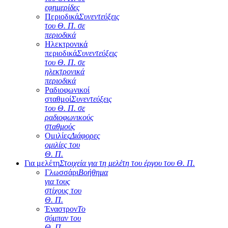
εφημερίδες
Περιοδικά
Συνεντεύξεις
του Θ. Π. σε
περιοδικά
Ηλεκτρονικά
περιοδικά
Συνεντεύξεις
του Θ. Π. σε
ηλεκτρονικά
περιοδικά
Ραδιοφωνικοί
σταθμοί
Συνεντεύξεις
του Θ. Π. σε
ραδιοφωνικούς
σταθμούς
Ομιλίες
Διάφορες
ομιλίες του
Θ. Π.
Για μελέτη
Στοιχεία για τη μελέτη του έργου του Θ. Π.
Γλωσσάρι
Βοήθημα
για τους
στίχους του
Θ. Π.
Έναστρον
Το
σύμπαν του
Θ. Π.