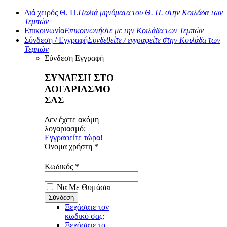
Διά χειρός Θ. Π.
Παλιά μηνύματα του Θ. Π. στην Κοιλάδα των
Τεμπών
Επικοινωνία
Επικοινωνήστε με την Κοιλάδα των Τεμπών
Σύνδεση / Εγγραφή
Συνδεθείτε / εγγραφείτε στην Κοιλάδα των
Τεμπών
Σύνδεση
Εγγραφή
ΣΥΝΔΕΣΗ ΣΤΟ
ΛΟΓΑΡΙΑΣΜΟ
ΣΑΣ
Δεν έχετε ακόμη
λογαριασμό;
Εγγραφείτε τώρα!
Όνομα χρήστη *
Κωδικός *
Να Με Θυμάσαι
Ξεχάσατε τον
κωδικό σας;
Ξεχάσατε το