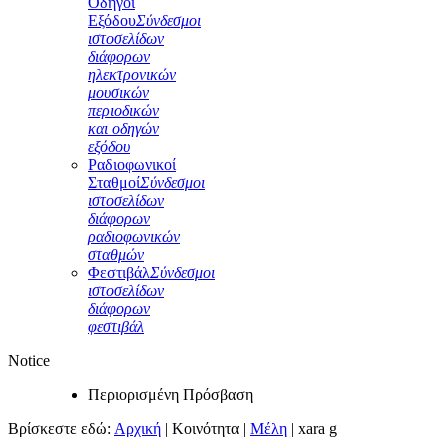
Οδηγοί
Εξόδου
Σύνδεσμοι
ιστοσελίδων
διάφορων
ηλεκτρονικών
μουσικών
περιοδικών
και οδηγών
εξόδου
Ραδιοφωνικοί
Σταθμοί
Σύνδεσμοι
ιστοσελίδων
διάφορων
ραδιοφωνικών
σταθμών
Φεστιβάλ
Σύνδεσμοι
ιστοσελίδων
διάφορων
φεστιβάλ
Notice
Περιορισμένη Πρόσβαση
Βρίσκεστε εδώ:
Αρχική
|
Κοινότητα
|
Μέλη
|
xara g