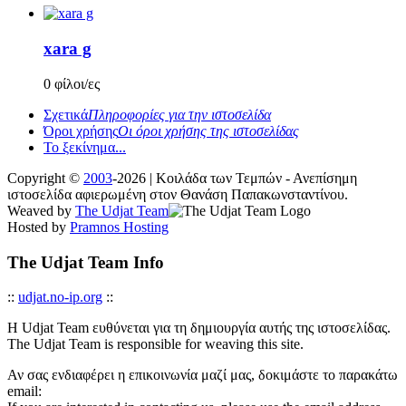
xara g
0 φίλοι/ες
Σχετικά
Πληροφορίες για την ιστοσελίδα
Όροι χρήσης
Οι όροι χρήσης της ιστοσελίδας
Το ξεκίνημα...
Copyright ©
2003
-2026 | Κοιλάδα των Τεμπών - Ανεπίσημη
ιστοσελίδα αφιερωμένη στον Θανάση Παπακωνσταντίνου.
Weaved by
The Udjat Team
Hosted by
Pramnos Hosting
The Udjat Team Info
::
udjat.no-ip.org
::
Η Udjat Team ευθύνεται για τη δημιουργία αυτής της ιστοσελίδας.
The Udjat Team is responsible for weaving this site.
Αν σας ενδιαφέρει η επικοινωνία μαζί μας, δοκιμάστε το παρακάτω
email: