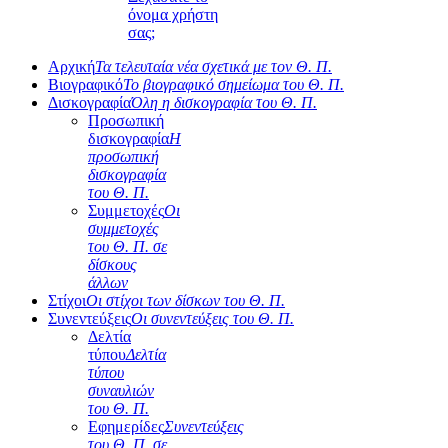
όνομα χρήστη
σας;
Αρχική
Τα τελευταία νέα σχετικά με τον Θ. Π.
Βιογραφικό
Το βιογραφικό σημείωμα του Θ. Π.
Δισκογραφία
Όλη η δισκογραφία του Θ. Π.
Προσωπική
δισκογραφία
Η
προσωπική
δισκογραφία
του Θ. Π.
Συμμετοχές
Οι
συμμετοχές
του Θ. Π. σε
δίσκους
άλλων
Στίχοι
Οι στίχοι των δίσκων του Θ. Π.
Συνεντεύξεις
Οι συνεντεύξεις του Θ. Π.
Δελτία
τύπου
Δελτία
τύπου
συναυλιών
του Θ. Π.
Εφημερίδες
Συνεντεύξεις
του Θ. Π. σε