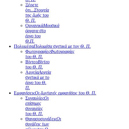
Ξέρετε
ότι...
Στοιχεία
της ζωής του
Θ. Π.
Οργανικά
Μουσικά
όργανα στο
έργο του
Θ.Π.
Πολυμέσα
Πολυμέσα σχετικά με τον Θ. Π.
Φωτογραφίες
Φωτογραφίες
του Θ. Π.
Βίντεο
Βίντεο
του Θ. Π.
Αρχεία
Αρχεία
σχετικά με το
έργο του Θ.
Π.
Εμφανίσεις
Οι ζωντανές εμφανίσεις του Θ. Π.
Συναυλίες
Οι
επίσημες
συναυλίες
του Θ. Π.
Θανασοσυνάξεις
Οι
συνάξεις των