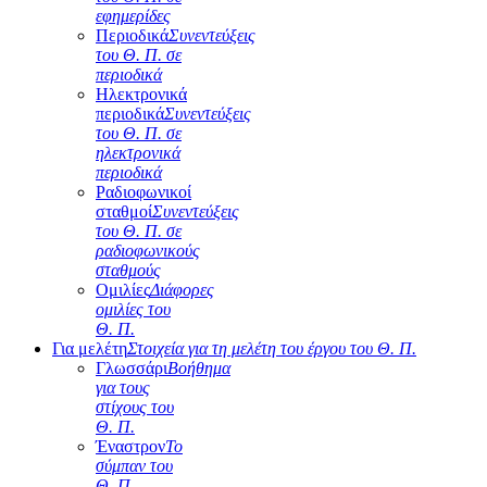
εφημερίδες
Περιοδικά
Συνεντεύξεις
του Θ. Π. σε
περιοδικά
Ηλεκτρονικά
περιοδικά
Συνεντεύξεις
του Θ. Π. σε
ηλεκτρονικά
περιοδικά
Ραδιοφωνικοί
σταθμοί
Συνεντεύξεις
του Θ. Π. σε
ραδιοφωνικούς
σταθμούς
Ομιλίες
Διάφορες
ομιλίες του
Θ. Π.
Για μελέτη
Στοιχεία για τη μελέτη του έργου του Θ. Π.
Γλωσσάρι
Βοήθημα
για τους
στίχους του
Θ. Π.
Έναστρον
Το
σύμπαν του
Θ. Π.