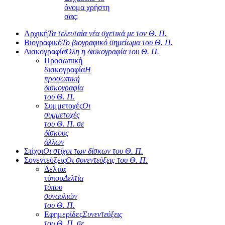
όνομα χρήστη
σας;
Αρχική
Τα τελευταία νέα σχετικά με τον Θ. Π.
Βιογραφικό
Το βιογραφικό σημείωμα του Θ. Π.
Δισκογραφία
Όλη η δισκογραφία του Θ. Π.
Προσωπική
δισκογραφία
Η
προσωπική
δισκογραφία
του Θ. Π.
Συμμετοχές
Οι
συμμετοχές
του Θ. Π. σε
δίσκους
άλλων
Στίχοι
Οι στίχοι των δίσκων του Θ. Π.
Συνεντεύξεις
Οι συνεντεύξεις του Θ. Π.
Δελτία
τύπου
Δελτία
τύπου
συναυλιών
του Θ. Π.
Εφημερίδες
Συνεντεύξεις
του Θ. Π. σε