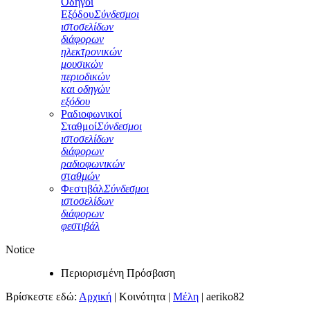
Οδηγοί
Εξόδου
Σύνδεσμοι
ιστοσελίδων
διάφορων
ηλεκτρονικών
μουσικών
περιοδικών
και οδηγών
εξόδου
Ραδιοφωνικοί
Σταθμοί
Σύνδεσμοι
ιστοσελίδων
διάφορων
ραδιοφωνικών
σταθμών
Φεστιβάλ
Σύνδεσμοι
ιστοσελίδων
διάφορων
φεστιβάλ
Notice
Περιορισμένη Πρόσβαση
Βρίσκεστε εδώ:
Αρχική
|
Κοινότητα
|
Μέλη
|
aeriko82