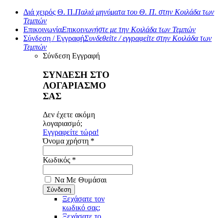
Διά χειρός Θ. Π.
Παλιά μηνύματα του Θ. Π. στην Κοιλάδα των
Τεμπών
Επικοινωνία
Επικοινωνήστε με την Κοιλάδα των Τεμπών
Σύνδεση / Εγγραφή
Συνδεθείτε / εγγραφείτε στην Κοιλάδα των
Τεμπών
Σύνδεση
Εγγραφή
ΣΥΝΔΕΣΗ ΣΤΟ
ΛΟΓΑΡΙΑΣΜΟ
ΣΑΣ
Δεν έχετε ακόμη
λογαριασμό;
Εγγραφείτε τώρα!
Όνομα χρήστη *
Κωδικός *
Να Με Θυμάσαι
Ξεχάσατε τον
κωδικό σας;
Ξεχάσατε το