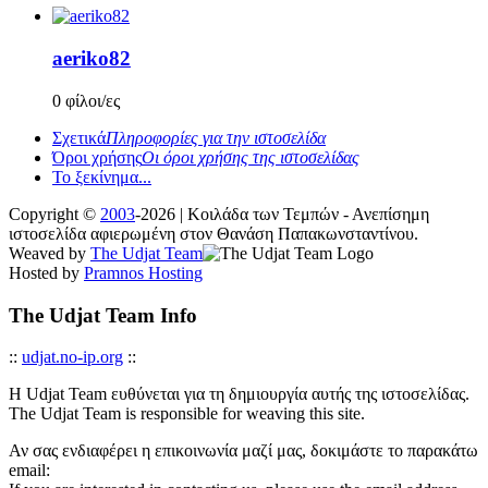
aeriko82
0 φίλοι/ες
Σχετικά
Πληροφορίες για την ιστοσελίδα
Όροι χρήσης
Οι όροι χρήσης της ιστοσελίδας
Το ξεκίνημα...
Copyright ©
2003
-2026 | Κοιλάδα των Τεμπών - Ανεπίσημη
ιστοσελίδα αφιερωμένη στον Θανάση Παπακωνσταντίνου.
Weaved by
The Udjat Team
Hosted by
Pramnos Hosting
The Udjat Team Info
::
udjat.no-ip.org
::
Η Udjat Team ευθύνεται για τη δημιουργία αυτής της ιστοσελίδας.
The Udjat Team is responsible for weaving this site.
Αν σας ενδιαφέρει η επικοινωνία μαζί μας, δοκιμάστε το παρακάτω
email: