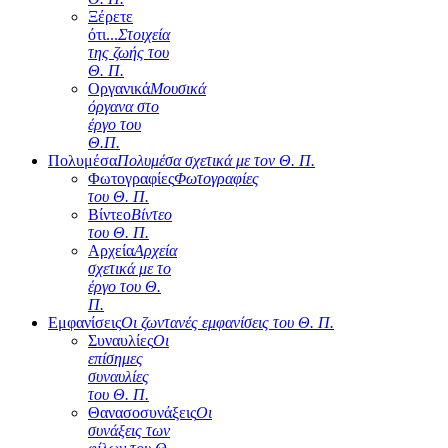
Ξέρετε
ότι...
Στοιχεία
της ζωής του
Θ. Π.
Οργανικά
Μουσικά
όργανα στο
έργο του
Θ.Π.
Πολυμέσα
Πολυμέσα σχετικά με τον Θ. Π.
Φωτογραφίες
Φωτογραφίες
του Θ. Π.
Βίντεο
Βίντεο
του Θ. Π.
Αρχεία
Αρχεία
σχετικά με το
έργο του Θ.
Π.
Εμφανίσεις
Οι ζωντανές εμφανίσεις του Θ. Π.
Συναυλίες
Οι
επίσημες
συναυλίες
του Θ. Π.
Θανασοσυνάξεις
Οι
συνάξεις των