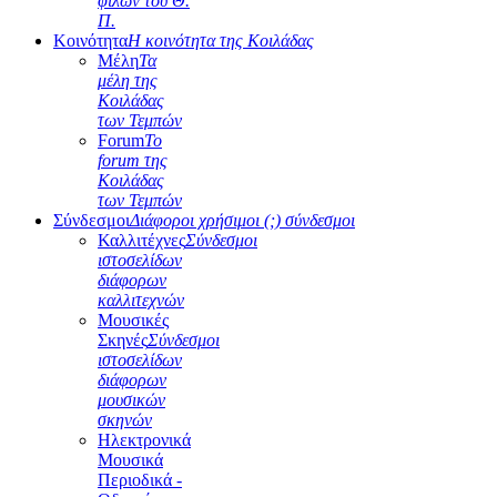
φίλων του Θ.
Π.
Κοινότητα
Η κοινότητα της Κοιλάδας
Μέλη
Τα
μέλη της
Κοιλάδας
των Τεμπών
Forum
Το
forum της
Κοιλάδας
των Τεμπών
Σύνδεσμοι
Διάφοροι χρήσιμοι (;) σύνδεσμοι
Καλλιτέχνες
Σύνδεσμοι
ιστοσελίδων
διάφορων
καλλιτεχνών
Μουσικές
Σκηνές
Σύνδεσμοι
ιστοσελίδων
διάφορων
μουσικών
σκηνών
Ηλεκτρονικά
Μουσικά
Περιοδικά -