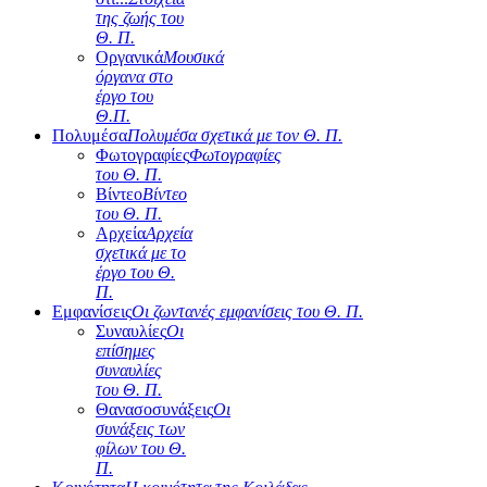
της ζωής του
Θ. Π.
Οργανικά
Μουσικά
όργανα στο
έργο του
Θ.Π.
Πολυμέσα
Πολυμέσα σχετικά με τον Θ. Π.
Φωτογραφίες
Φωτογραφίες
του Θ. Π.
Βίντεο
Βίντεο
του Θ. Π.
Αρχεία
Αρχεία
σχετικά με το
έργο του Θ.
Π.
Εμφανίσεις
Οι ζωντανές εμφανίσεις του Θ. Π.
Συναυλίες
Οι
επίσημες
συναυλίες
του Θ. Π.
Θανασοσυνάξεις
Οι
συνάξεις των
φίλων του Θ.
Π.