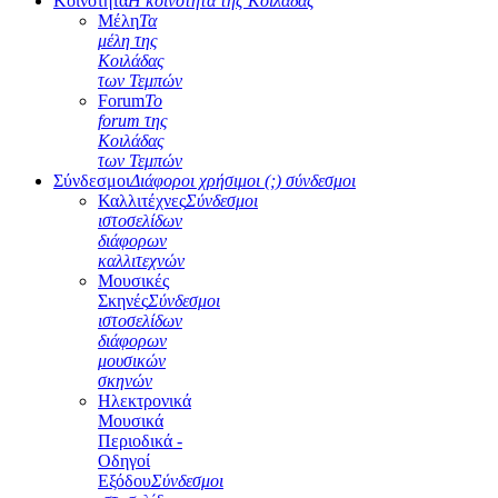
Κοινότητα
Η κοινότητα της Κοιλάδας
Μέλη
Τα
μέλη της
Κοιλάδας
των Τεμπών
Forum
Το
forum της
Κοιλάδας
των Τεμπών
Σύνδεσμοι
Διάφοροι χρήσιμοι (;) σύνδεσμοι
Καλλιτέχνες
Σύνδεσμοι
ιστοσελίδων
διάφορων
καλλιτεχνών
Μουσικές
Σκηνές
Σύνδεσμοι
ιστοσελίδων
διάφορων
μουσικών
σκηνών
Ηλεκτρονικά
Μουσικά
Περιοδικά -
Οδηγοί
Εξόδου
Σύνδεσμοι