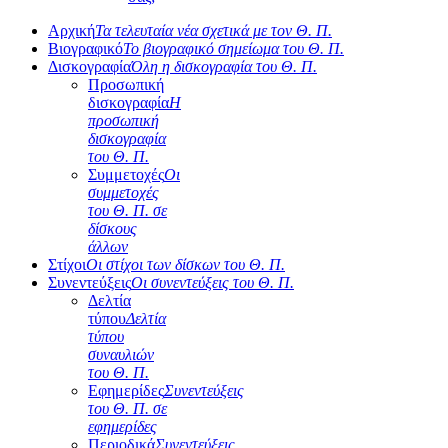
Αρχική
Τα τελευταία νέα σχετικά με τον Θ. Π.
Βιογραφικό
Το βιογραφικό σημείωμα του Θ. Π.
Δισκογραφία
Όλη η δισκογραφία του Θ. Π.
Προσωπική
δισκογραφία
Η
προσωπική
δισκογραφία
του Θ. Π.
Συμμετοχές
Οι
συμμετοχές
του Θ. Π. σε
δίσκους
άλλων
Στίχοι
Οι στίχοι των δίσκων του Θ. Π.
Συνεντεύξεις
Οι συνεντεύξεις του Θ. Π.
Δελτία
τύπου
Δελτία
τύπου
συναυλιών
του Θ. Π.
Εφημερίδες
Συνεντεύξεις
του Θ. Π. σε
εφημερίδες
Περιοδικά
Συνεντεύξεις