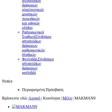
ιστοσελίδων
διάφορων
ηλεκτρονικών
μουσικών
περιοδικών
και οδηγών
εξόδου
Ραδιοφωνικοί
Σταθμοί
Σύνδεσμοι
ιστοσελίδων
διάφορων
ραδιοφωνικών
σταθμών
Φεστιβάλ
Σύνδεσμοι
ιστοσελίδων
διάφορων
φεστιβάλ
Notice
Περιορισμένη Πρόσβαση
Βρίσκεστε εδώ:
Αρχική
|
Κοινότητα
|
Μέλη
|
MAKMAN9