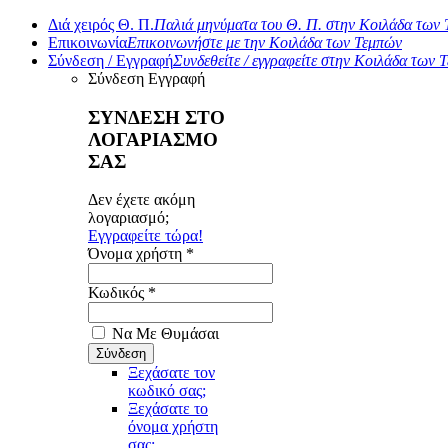
Διά χειρός Θ. Π.
Παλιά μηνύματα του Θ. Π. στην Κοιλάδα των
Επικοινωνία
Επικοινωνήστε με την Κοιλάδα των Τεμπών
Σύνδεση / Εγγραφή
Συνδεθείτε / εγγραφείτε στην Κοιλάδα των 
Σύνδεση
Εγγραφή
ΣΥΝΔΕΣΗ ΣΤΟ
ΛΟΓΑΡΙΑΣΜΟ
ΣΑΣ
Δεν έχετε ακόμη
λογαριασμό;
Εγγραφείτε τώρα!
Όνομα χρήστη *
Κωδικός *
Να Με Θυμάσαι
Ξεχάσατε τον
κωδικό σας;
Ξεχάσατε το
όνομα χρήστη
σας;