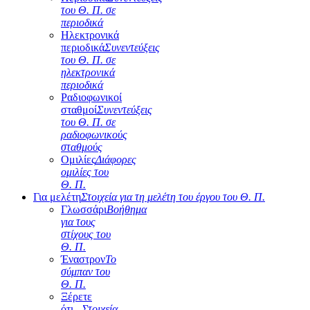
του Θ. Π. σε
περιοδικά
Ηλεκτρονικά
περιοδικά
Συνεντεύξεις
του Θ. Π. σε
ηλεκτρονικά
περιοδικά
Ραδιοφωνικοί
σταθμοί
Συνεντεύξεις
του Θ. Π. σε
ραδιοφωνικούς
σταθμούς
Ομιλίες
Διάφορες
ομιλίες του
Θ. Π.
Για μελέτη
Στοιχεία για τη μελέτη του έργου του Θ. Π.
Γλωσσάρι
Βοήθημα
για τους
στίχους του
Θ. Π.
Έναστρον
Το
σύμπαν του
Θ. Π.
Ξέρετε
ότι...
Στοιχεία