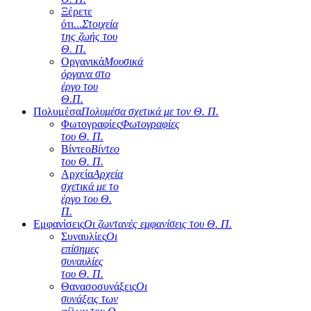
Ξέρετε
ότι...
Στοιχεία
της ζωής του
Θ. Π.
Οργανικά
Μουσικά
όργανα στο
έργο του
Θ.Π.
Πολυμέσα
Πολυμέσα σχετικά με τον Θ. Π.
Φωτογραφίες
Φωτογραφίες
του Θ. Π.
Βίντεο
Βίντεο
του Θ. Π.
Αρχεία
Αρχεία
σχετικά με το
έργο του Θ.
Π.
Εμφανίσεις
Οι ζωντανές εμφανίσεις του Θ. Π.
Συναυλίες
Οι
επίσημες
συναυλίες
του Θ. Π.
Θανασοσυνάξεις
Οι
συνάξεις των