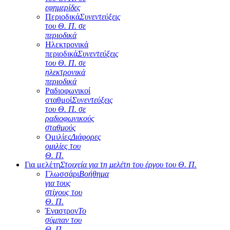
εφημερίδες
Περιοδικά
Συνεντεύξεις
του Θ. Π. σε
περιοδικά
Ηλεκτρονικά
περιοδικά
Συνεντεύξεις
του Θ. Π. σε
ηλεκτρονικά
περιοδικά
Ραδιοφωνικοί
σταθμοί
Συνεντεύξεις
του Θ. Π. σε
ραδιοφωνικούς
σταθμούς
Ομιλίες
Διάφορες
ομιλίες του
Θ. Π.
Για μελέτη
Στοιχεία για τη μελέτη του έργου του Θ. Π.
Γλωσσάρι
Βοήθημα
για τους
στίχους του
Θ. Π.
Έναστρον
Το
σύμπαν του
Θ. Π.