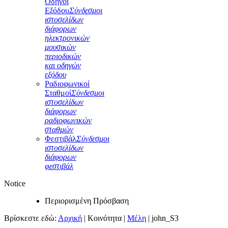
Οδηγοί
Εξόδου
Σύνδεσμοι
ιστοσελίδων
διάφορων
ηλεκτρονικών
μουσικών
περιοδικών
και οδηγών
εξόδου
Ραδιοφωνικοί
Σταθμοί
Σύνδεσμοι
ιστοσελίδων
διάφορων
ραδιοφωνικών
σταθμών
Φεστιβάλ
Σύνδεσμοι
ιστοσελίδων
διάφορων
φεστιβάλ
Notice
Περιορισμένη Πρόσβαση
Βρίσκεστε εδώ:
Αρχική
|
Κοινότητα
|
Μέλη
|
john_S3