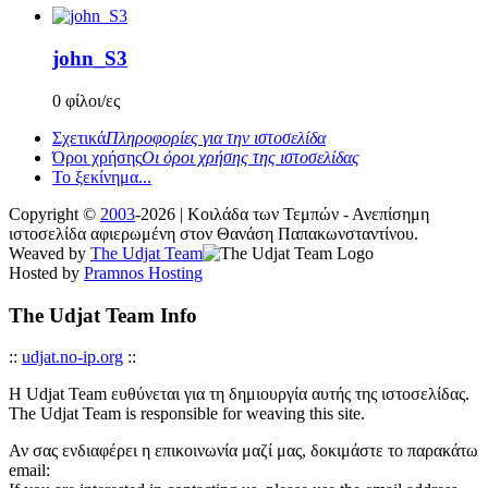
john_S3
0 φίλοι/ες
Σχετικά
Πληροφορίες για την ιστοσελίδα
Όροι χρήσης
Οι όροι χρήσης της ιστοσελίδας
Το ξεκίνημα...
Copyright ©
2003
-2026 | Κοιλάδα των Τεμπών - Ανεπίσημη
ιστοσελίδα αφιερωμένη στον Θανάση Παπακωνσταντίνου.
Weaved by
The Udjat Team
Hosted by
Pramnos Hosting
The Udjat Team Info
::
udjat.no-ip.org
::
Η Udjat Team ευθύνεται για τη δημιουργία αυτής της ιστοσελίδας.
The Udjat Team is responsible for weaving this site.
Αν σας ενδιαφέρει η επικοινωνία μαζί μας, δοκιμάστε το παρακάτω
email: