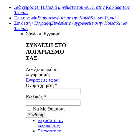
Διά χειρός Θ. Π.
Παλιά μηνύματα του Θ. Π. στην Κοιλάδα των
Τεμπών
Επικοινωνία
Επικοινωνήστε με την Κοιλάδα των Τεμπών
Σύνδεση / Εγγραφή
Συνδεθείτε / εγγραφείτε στην Κοιλάδα των
Τεμπών
Σύνδεση
Εγγραφή
ΣΥΝΔΕΣΗ ΣΤΟ
ΛΟΓΑΡΙΑΣΜΟ
ΣΑΣ
Δεν έχετε ακόμη
λογαριασμό;
Εγγραφείτε τώρα!
Όνομα χρήστη *
Κωδικός *
Να Με Θυμάσαι
Ξεχάσατε τον
κωδικό σας;
Ξεχάσατε το