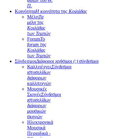
φίλων του Θ.
Π.
Κοινότητα
Η κοινότητα της Κοιλάδας
Μέλη
Τα
μέλη της
Κοιλάδας
των Τεμπών
Forum
Το
forum της
Κοιλάδας
των Τεμπών
Σύνδεσμοι
Διάφοροι χρήσιμοι (;) σύνδεσμοι
Καλλιτέχνες
Σύνδεσμοι
ιστοσελίδων
διάφορων
καλλιτεχνών
Μουσικές
Σκηνές
Σύνδεσμοι
ιστοσελίδων
διάφορων
μουσικών
σκηνών
Ηλεκτρονικά
Μουσικά
Περιοδικά -