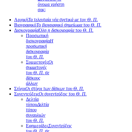
όνομα χρήστη
σας;
Αρχική
Τα τελευταία νέα σχετικά με τον Θ. Π.
Βιογραφικό
Το βιογραφικό σημείωμα του Θ. Π.
Δισκογραφία
Όλη η δισκογραφία του Θ. Π.
Προσωπική
δισκογραφία
Η
προσωπική
δισκογραφία
του Θ. Π.
Συμμετοχές
Οι
συμμετοχές
του Θ. Π. σε
δίσκους
άλλων
Στίχοι
Οι στίχοι των δίσκων του Θ. Π.
Συνεντεύξεις
Οι συνεντεύξεις του Θ. Π.
Δελτία
τύπου
Δελτία
τύπου
συναυλιών
του Θ. Π.
Εφημερίδες
Συνεντεύξεις
του Θ. Π. σε