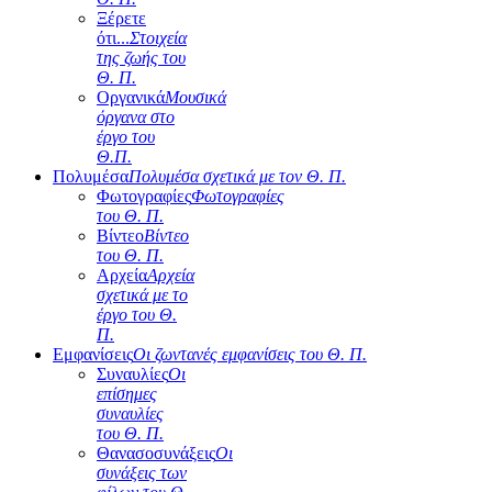
Ξέρετε
ότι...
Στοιχεία
της ζωής του
Θ. Π.
Οργανικά
Μουσικά
όργανα στο
έργο του
Θ.Π.
Πολυμέσα
Πολυμέσα σχετικά με τον Θ. Π.
Φωτογραφίες
Φωτογραφίες
του Θ. Π.
Βίντεο
Βίντεο
του Θ. Π.
Αρχεία
Αρχεία
σχετικά με το
έργο του Θ.
Π.
Εμφανίσεις
Οι ζωντανές εμφανίσεις του Θ. Π.
Συναυλίες
Οι
επίσημες
συναυλίες
του Θ. Π.
Θανασοσυνάξεις
Οι
συνάξεις των