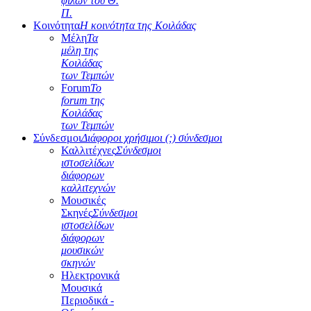
φίλων του Θ.
Π.
Κοινότητα
Η κοινότητα της Κοιλάδας
Μέλη
Τα
μέλη της
Κοιλάδας
των Τεμπών
Forum
Το
forum της
Κοιλάδας
των Τεμπών
Σύνδεσμοι
Διάφοροι χρήσιμοι (;) σύνδεσμοι
Καλλιτέχνες
Σύνδεσμοι
ιστοσελίδων
διάφορων
καλλιτεχνών
Μουσικές
Σκηνές
Σύνδεσμοι
ιστοσελίδων
διάφορων
μουσικών
σκηνών
Ηλεκτρονικά
Μουσικά
Περιοδικά -