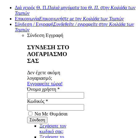
Διά χειρός Θ. Π.
Παλιά μηνύματα του Θ. Π. στην Κοιλάδα των
Τεμπών
Επικοινωνία
Επικοινωνήστε με την Κοιλάδα των Τεμπών
Σύνδεση / Εγγραφή
Συνδεθείτε / εγγραφείτε στην Κοιλάδα των
Τεμπών
Σύνδεση
Εγγραφή
ΣΥΝΔΕΣΗ ΣΤΟ
ΛΟΓΑΡΙΑΣΜΟ
ΣΑΣ
Δεν έχετε ακόμη
λογαριασμό;
Εγγραφείτε τώρα!
Όνομα χρήστη *
Κωδικός *
Να Με Θυμάσαι
Ξεχάσατε τον
κωδικό σας;
Ξεχάσατε το