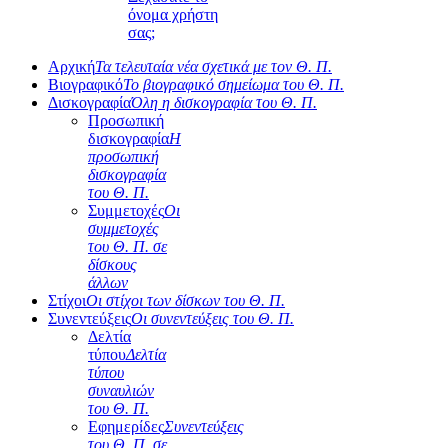
όνομα χρήστη
σας;
Αρχική
Τα τελευταία νέα σχετικά με τον Θ. Π.
Βιογραφικό
Το βιογραφικό σημείωμα του Θ. Π.
Δισκογραφία
Όλη η δισκογραφία του Θ. Π.
Προσωπική
δισκογραφία
Η
προσωπική
δισκογραφία
του Θ. Π.
Συμμετοχές
Οι
συμμετοχές
του Θ. Π. σε
δίσκους
άλλων
Στίχοι
Οι στίχοι των δίσκων του Θ. Π.
Συνεντεύξεις
Οι συνεντεύξεις του Θ. Π.
Δελτία
τύπου
Δελτία
τύπου
συναυλιών
του Θ. Π.
Εφημερίδες
Συνεντεύξεις
του Θ. Π. σε