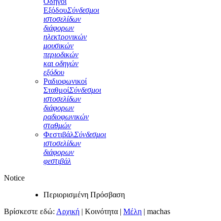
Οδηγοί
Εξόδου
Σύνδεσμοι
ιστοσελίδων
διάφορων
ηλεκτρονικών
μουσικών
περιοδικών
και οδηγών
εξόδου
Ραδιοφωνικοί
Σταθμοί
Σύνδεσμοι
ιστοσελίδων
διάφορων
ραδιοφωνικών
σταθμών
Φεστιβάλ
Σύνδεσμοι
ιστοσελίδων
διάφορων
φεστιβάλ
Notice
Περιορισμένη Πρόσβαση
Βρίσκεστε εδώ:
Αρχική
|
Κοινότητα
|
Μέλη
|
machas