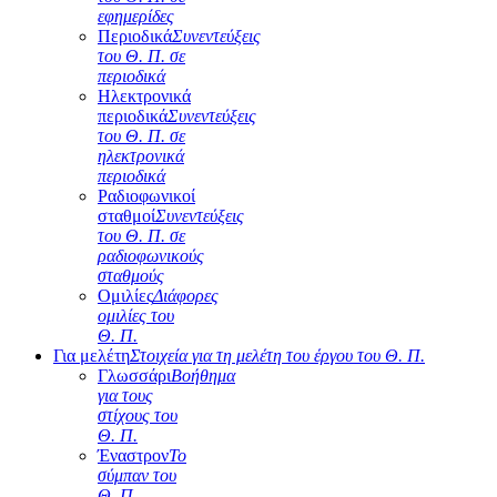
εφημερίδες
Περιοδικά
Συνεντεύξεις
του Θ. Π. σε
περιοδικά
Ηλεκτρονικά
περιοδικά
Συνεντεύξεις
του Θ. Π. σε
ηλεκτρονικά
περιοδικά
Ραδιοφωνικοί
σταθμοί
Συνεντεύξεις
του Θ. Π. σε
ραδιοφωνικούς
σταθμούς
Ομιλίες
Διάφορες
ομιλίες του
Θ. Π.
Για μελέτη
Στοιχεία για τη μελέτη του έργου του Θ. Π.
Γλωσσάρι
Βοήθημα
για τους
στίχους του
Θ. Π.
Έναστρον
Το
σύμπαν του
Θ. Π.