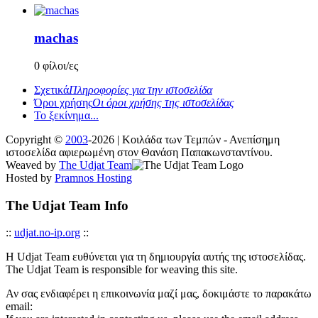
machas
0 φίλοι/ες
Σχετικά
Πληροφορίες για την ιστοσελίδα
Όροι χρήσης
Οι όροι χρήσης της ιστοσελίδας
Το ξεκίνημα...
Copyright ©
2003
-2026 | Κοιλάδα των Τεμπών - Ανεπίσημη
ιστοσελίδα αφιερωμένη στον Θανάση Παπακωνσταντίνου.
Weaved by
The Udjat Team
Hosted by
Pramnos Hosting
The Udjat Team Info
::
udjat.no-ip.org
::
Η Udjat Team ευθύνεται για τη δημιουργία αυτής της ιστοσελίδας.
The Udjat Team is responsible for weaving this site.
Αν σας ενδιαφέρει η επικοινωνία μαζί μας, δοκιμάστε το παρακάτω
email: