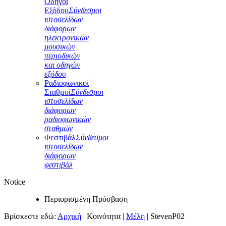
Οδηγοί
Εξόδου
Σύνδεσμοι
ιστοσελίδων
διάφορων
ηλεκτρονικών
μουσικών
περιοδικών
και οδηγών
εξόδου
Ραδιοφωνικοί
Σταθμοί
Σύνδεσμοι
ιστοσελίδων
διάφορων
ραδιοφωνικών
σταθμών
Φεστιβάλ
Σύνδεσμοι
ιστοσελίδων
διάφορων
φεστιβάλ
Notice
Περιορισμένη Πρόσβαση
Βρίσκεστε εδώ:
Αρχική
|
Κοινότητα
|
Μέλη
|
StevenP02