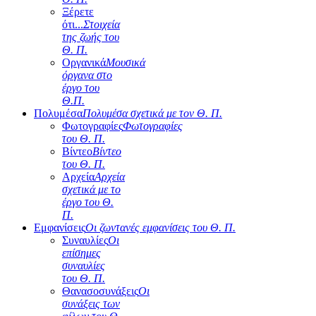
Ξέρετε
ότι...
Στοιχεία
της ζωής του
Θ. Π.
Οργανικά
Μουσικά
όργανα στο
έργο του
Θ.Π.
Πολυμέσα
Πολυμέσα σχετικά με τον Θ. Π.
Φωτογραφίες
Φωτογραφίες
του Θ. Π.
Βίντεο
Βίντεο
του Θ. Π.
Αρχεία
Αρχεία
σχετικά με το
έργο του Θ.
Π.
Εμφανίσεις
Οι ζωντανές εμφανίσεις του Θ. Π.
Συναυλίες
Οι
επίσημες
συναυλίες
του Θ. Π.
Θανασοσυνάξεις
Οι
συνάξεις των