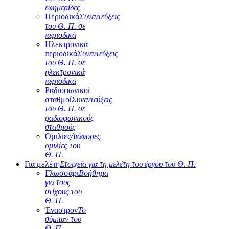
εφημερίδες
Περιοδικά
Συνεντεύξεις
του Θ. Π. σε
περιοδικά
Ηλεκτρονικά
περιοδικά
Συνεντεύξεις
του Θ. Π. σε
ηλεκτρονικά
περιοδικά
Ραδιοφωνικοί
σταθμοί
Συνεντεύξεις
του Θ. Π. σε
ραδιοφωνικούς
σταθμούς
Ομιλίες
Διάφορες
ομιλίες του
Θ. Π.
Για μελέτη
Στοιχεία για τη μελέτη του έργου του Θ. Π.
Γλωσσάρι
Βοήθημα
για τους
στίχους του
Θ. Π.
Έναστρον
Το
σύμπαν του
Θ. Π.