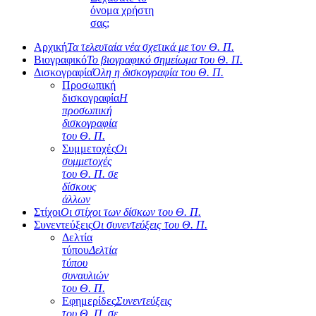
όνομα χρήστη
σας;
Αρχική
Τα τελευταία νέα σχετικά με τον Θ. Π.
Βιογραφικό
Το βιογραφικό σημείωμα του Θ. Π.
Δισκογραφία
Όλη η δισκογραφία του Θ. Π.
Προσωπική
δισκογραφία
Η
προσωπική
δισκογραφία
του Θ. Π.
Συμμετοχές
Οι
συμμετοχές
του Θ. Π. σε
δίσκους
άλλων
Στίχοι
Οι στίχοι των δίσκων του Θ. Π.
Συνεντεύξεις
Οι συνεντεύξεις του Θ. Π.
Δελτία
τύπου
Δελτία
τύπου
συναυλιών
του Θ. Π.
Εφημερίδες
Συνεντεύξεις
του Θ. Π. σε