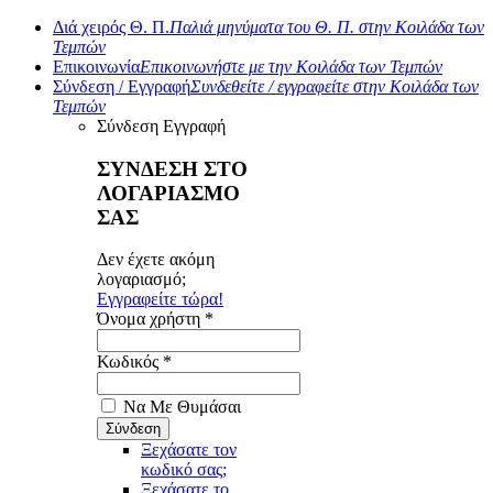
Διά χειρός Θ. Π.
Παλιά μηνύματα του Θ. Π. στην Κοιλάδα των
Τεμπών
Επικοινωνία
Επικοινωνήστε με την Κοιλάδα των Τεμπών
Σύνδεση / Εγγραφή
Συνδεθείτε / εγγραφείτε στην Κοιλάδα των
Τεμπών
Σύνδεση
Εγγραφή
ΣΥΝΔΕΣΗ ΣΤΟ
ΛΟΓΑΡΙΑΣΜΟ
ΣΑΣ
Δεν έχετε ακόμη
λογαριασμό;
Εγγραφείτε τώρα!
Όνομα χρήστη *
Κωδικός *
Να Με Θυμάσαι
Ξεχάσατε τον
κωδικό σας;
Ξεχάσατε το