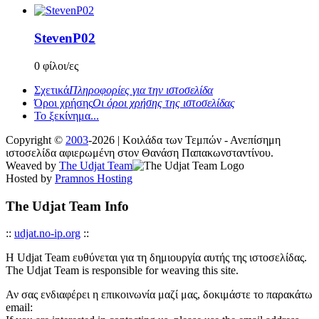
StevenP02
0 φίλοι/ες
Σχετικά
Πληροφορίες για την ιστοσελίδα
Όροι χρήσης
Οι όροι χρήσης της ιστοσελίδας
Το ξεκίνημα...
Copyright ©
2003
-2026 | Κοιλάδα των Τεμπών - Ανεπίσημη
ιστοσελίδα αφιερωμένη στον Θανάση Παπακωνσταντίνου.
Weaved by
The Udjat Team
Hosted by
Pramnos Hosting
The Udjat Team Info
::
udjat.no-ip.org
::
Η Udjat Team ευθύνεται για τη δημιουργία αυτής της ιστοσελίδας.
The Udjat Team is responsible for weaving this site.
Αν σας ενδιαφέρει η επικοινωνία μαζί μας, δοκιμάστε το παρακάτω
email: