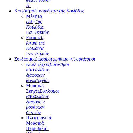
φίλων του Θ.
Π.
Κοινότητα
Η κοινότητα της Κοιλάδας
Μέλη
Τα
μέλη της
Κοιλάδας
των Τεμπών
Forum
Το
forum της
Κοιλάδας
των Τεμπών
Σύνδεσμοι
Διάφοροι χρήσιμοι (;) σύνδεσμοι
Καλλιτέχνες
Σύνδεσμοι
ιστοσελίδων
διάφορων
καλλιτεχνών
Μουσικές
Σκηνές
Σύνδεσμοι
ιστοσελίδων
διάφορων
μουσικών
σκηνών
Ηλεκτρονικά
Μουσικά
Περιοδικά -