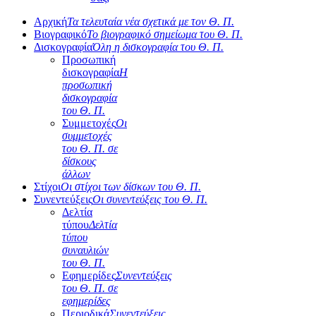
Αρχική
Τα τελευταία νέα σχετικά με τον Θ. Π.
Βιογραφικό
Το βιογραφικό σημείωμα του Θ. Π.
Δισκογραφία
Όλη η δισκογραφία του Θ. Π.
Προσωπική
δισκογραφία
Η
προσωπική
δισκογραφία
του Θ. Π.
Συμμετοχές
Οι
συμμετοχές
του Θ. Π. σε
δίσκους
άλλων
Στίχοι
Οι στίχοι των δίσκων του Θ. Π.
Συνεντεύξεις
Οι συνεντεύξεις του Θ. Π.
Δελτία
τύπου
Δελτία
τύπου
συναυλιών
του Θ. Π.
Εφημερίδες
Συνεντεύξεις
του Θ. Π. σε
εφημερίδες
Περιοδικά
Συνεντεύξεις