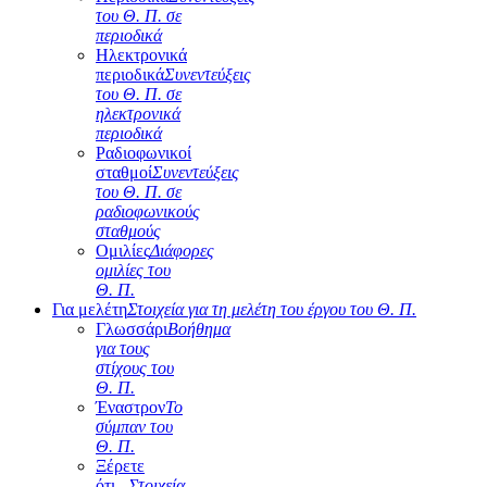
του Θ. Π. σε
περιοδικά
Ηλεκτρονικά
περιοδικά
Συνεντεύξεις
του Θ. Π. σε
ηλεκτρονικά
περιοδικά
Ραδιοφωνικοί
σταθμοί
Συνεντεύξεις
του Θ. Π. σε
ραδιοφωνικούς
σταθμούς
Ομιλίες
Διάφορες
ομιλίες του
Θ. Π.
Για μελέτη
Στοιχεία για τη μελέτη του έργου του Θ. Π.
Γλωσσάρι
Βοήθημα
για τους
στίχους του
Θ. Π.
Έναστρον
Το
σύμπαν του
Θ. Π.
Ξέρετε
ότι...
Στοιχεία