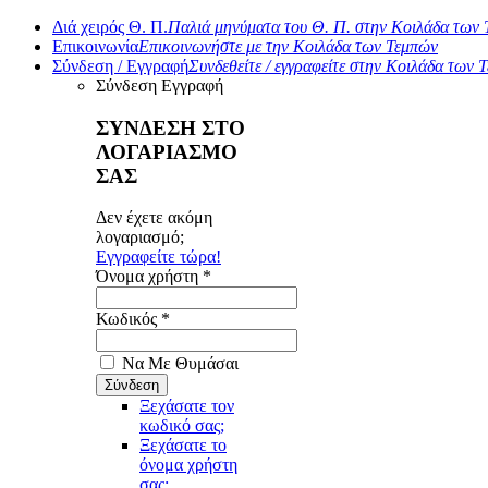
Διά χειρός Θ. Π.
Παλιά μηνύματα του Θ. Π. στην Κοιλάδα των
Επικοινωνία
Επικοινωνήστε με την Κοιλάδα των Τεμπών
Σύνδεση / Εγγραφή
Συνδεθείτε / εγγραφείτε στην Κοιλάδα των 
Σύνδεση
Εγγραφή
ΣΥΝΔΕΣΗ ΣΤΟ
ΛΟΓΑΡΙΑΣΜΟ
ΣΑΣ
Δεν έχετε ακόμη
λογαριασμό;
Εγγραφείτε τώρα!
Όνομα χρήστη *
Κωδικός *
Να Με Θυμάσαι
Ξεχάσατε τον
κωδικό σας;
Ξεχάσατε το
όνομα χρήστη
σας;