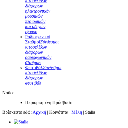
ιστοσελίδων
διάφορων
ηλεκτρονικών
μουσικών
περιοδικών
και οδηγών
εξόδου
Ραδιοφωνικοί
Σταθμοί
Σύνδεσμοι
ιστοσελίδων
διάφορων
ραδιοφωνικών
σταθμών
Φεστιβάλ
Σύνδεσμοι
ιστοσελίδων
διάφορων
φεστιβάλ
Notice
Περιορισμένη Πρόσβαση
Βρίσκεστε εδώ:
Αρχική
|
Κοινότητα
|
Μέλη
|
Stalia