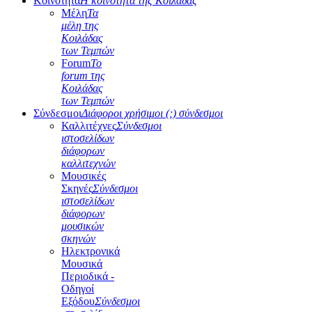
Κοινότητα
Η κοινότητα της Κοιλάδας
Μέλη
Τα
μέλη της
Κοιλάδας
των Τεμπών
Forum
Το
forum της
Κοιλάδας
των Τεμπών
Σύνδεσμοι
Διάφοροι χρήσιμοι (;) σύνδεσμοι
Καλλιτέχνες
Σύνδεσμοι
ιστοσελίδων
διάφορων
καλλιτεχνών
Μουσικές
Σκηνές
Σύνδεσμοι
ιστοσελίδων
διάφορων
μουσικών
σκηνών
Ηλεκτρονικά
Μουσικά
Περιοδικά -
Οδηγοί
Εξόδου
Σύνδεσμοι