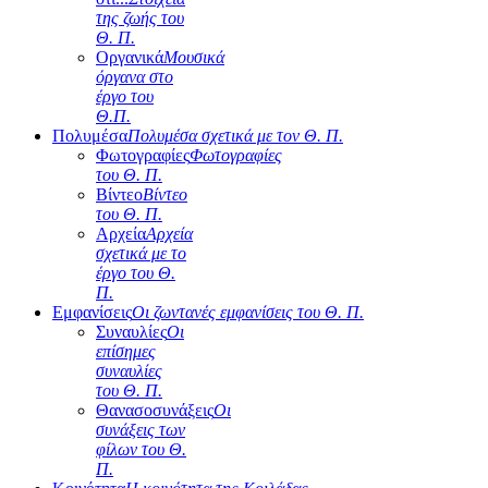
της ζωής του
Θ. Π.
Οργανικά
Μουσικά
όργανα στο
έργο του
Θ.Π.
Πολυμέσα
Πολυμέσα σχετικά με τον Θ. Π.
Φωτογραφίες
Φωτογραφίες
του Θ. Π.
Βίντεο
Βίντεο
του Θ. Π.
Αρχεία
Αρχεία
σχετικά με το
έργο του Θ.
Π.
Εμφανίσεις
Οι ζωντανές εμφανίσεις του Θ. Π.
Συναυλίες
Οι
επίσημες
συναυλίες
του Θ. Π.
Θανασοσυνάξεις
Οι
συνάξεις των
φίλων του Θ.
Π.