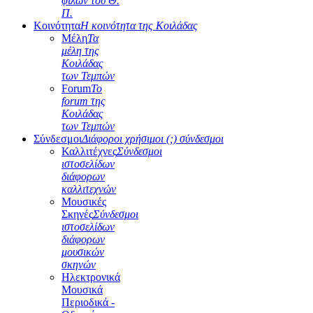
φίλων του Θ.
Π.
Κοινότητα
Η κοινότητα της Κοιλάδας
Μέλη
Τα
μέλη της
Κοιλάδας
των Τεμπών
Forum
Το
forum της
Κοιλάδας
των Τεμπών
Σύνδεσμοι
Διάφοροι χρήσιμοι (;) σύνδεσμοι
Καλλιτέχνες
Σύνδεσμοι
ιστοσελίδων
διάφορων
καλλιτεχνών
Μουσικές
Σκηνές
Σύνδεσμοι
ιστοσελίδων
διάφορων
μουσικών
σκηνών
Ηλεκτρονικά
Μουσικά
Περιοδικά -