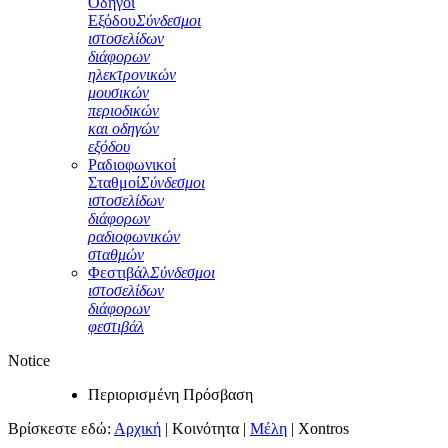
Οδηγοί
Εξόδου
Σύνδεσμοι
ιστοσελίδων
διάφορων
ηλεκτρονικών
μουσικών
περιοδικών
και οδηγών
εξόδου
Ραδιοφωνικοί
Σταθμοί
Σύνδεσμοι
ιστοσελίδων
διάφορων
ραδιοφωνικών
σταθμών
Φεστιβάλ
Σύνδεσμοι
ιστοσελίδων
διάφορων
φεστιβάλ
Notice
Περιορισμένη Πρόσβαση
Βρίσκεστε εδώ:
Αρχική
|
Κοινότητα
|
Μέλη
|
Xontros