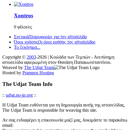
Xontros
0 φίλοι/ες
Σχετικά
Πληροφορίες για την ιστοσελίδα
Όροι χρήσης
Οι όροι χρήσης της ιστοσελίδας
Το ξεκίνημα...
Copyright ©
2003
-2026 | Κοιλάδα των Τεμπών - Ανεπίσημη
ιστοσελίδα αφιερωμένη στον Θανάση Παπακωνσταντίνου.
Weaved by
The Udjat Team
Hosted by
Pramnos Hosting
The Udjat Team Info
::
udjat.no-ip.org
::
Η Udjat Team ευθύνεται για τη δημιουργία αυτής της ιστοσελίδας.
The Udjat Team is responsible for weaving this site.
Αν σας ενδιαφέρει η επικοινωνία μαζί μας, δοκιμάστε το παρακάτω
email: