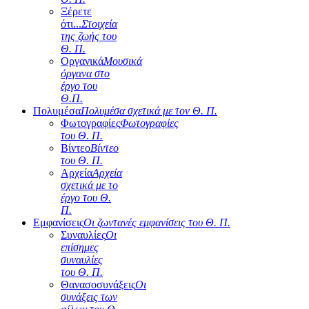
Ξέρετε
ότι...
Στοιχεία
της ζωής του
Θ. Π.
Οργανικά
Μουσικά
όργανα στο
έργο του
Θ.Π.
Πολυμέσα
Πολυμέσα σχετικά με τον Θ. Π.
Φωτογραφίες
Φωτογραφίες
του Θ. Π.
Βίντεο
Βίντεο
του Θ. Π.
Αρχεία
Αρχεία
σχετικά με το
έργο του Θ.
Π.
Εμφανίσεις
Οι ζωντανές εμφανίσεις του Θ. Π.
Συναυλίες
Οι
επίσημες
συναυλίες
του Θ. Π.
Θανασοσυνάξεις
Οι
συνάξεις των