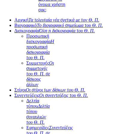
όνομα χρήστη
σας;
Αρχική
Τα τελευταία νέα σχετικά με τον Θ. Π.
Βιογραφικό
Το βιογραφικό σημείωμα του Θ. Π.
Δισκογραφία
Όλη η δισκογραφία του Θ. Π.
Προσωπική
δισκογραφία
Η
προσωπική
δισκογραφία
του Θ. Π.
Συμμετοχές
Οι
συμμετοχές
του Θ. Π. σε
δίσκους
άλλων
Στίχοι
Οι στίχοι των δίσκων του Θ. Π.
Συνεντεύξεις
Οι συνεντεύξεις του Θ. Π.
Δελτία
τύπου
Δελτία
τύπου
συναυλιών
του Θ. Π.
Εφημερίδες
Συνεντεύξεις
του Θ. Π. σε