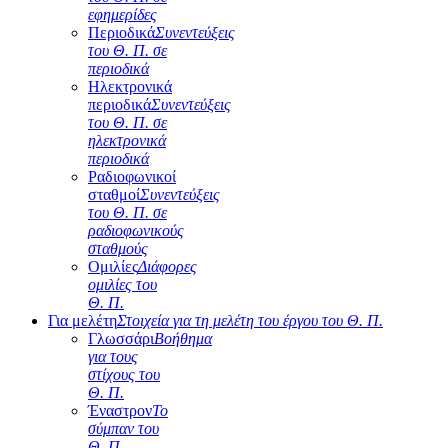
εφημερίδες
Περιοδικά
Συνεντεύξεις
του Θ. Π. σε
περιοδικά
Ηλεκτρονικά
περιοδικά
Συνεντεύξεις
του Θ. Π. σε
ηλεκτρονικά
περιοδικά
Ραδιοφωνικοί
σταθμοί
Συνεντεύξεις
του Θ. Π. σε
ραδιοφωνικούς
σταθμούς
Ομιλίες
Διάφορες
ομιλίες του
Θ. Π.
Για μελέτη
Στοιχεία για τη μελέτη του έργου του Θ. Π.
Γλωσσάρι
Βοήθημα
για τους
στίχους του
Θ. Π.
Έναστρον
Το
σύμπαν του
Θ. Π.