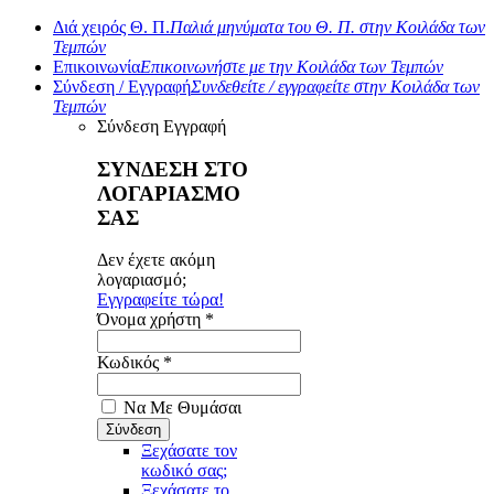
Διά χειρός Θ. Π.
Παλιά μηνύματα του Θ. Π. στην Κοιλάδα των
Τεμπών
Επικοινωνία
Επικοινωνήστε με την Κοιλάδα των Τεμπών
Σύνδεση / Εγγραφή
Συνδεθείτε / εγγραφείτε στην Κοιλάδα των
Τεμπών
Σύνδεση
Εγγραφή
ΣΥΝΔΕΣΗ ΣΤΟ
ΛΟΓΑΡΙΑΣΜΟ
ΣΑΣ
Δεν έχετε ακόμη
λογαριασμό;
Εγγραφείτε τώρα!
Όνομα χρήστη *
Κωδικός *
Να Με Θυμάσαι
Ξεχάσατε τον
κωδικό σας;
Ξεχάσατε το