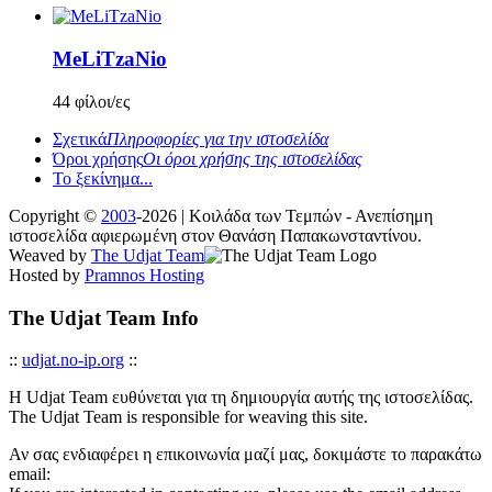
MeLiTzaNio
44 φίλοι/ες
Σχετικά
Πληροφορίες για την ιστοσελίδα
Όροι χρήσης
Οι όροι χρήσης της ιστοσελίδας
Το ξεκίνημα...
Copyright ©
2003
-2026 | Κοιλάδα των Τεμπών - Ανεπίσημη
ιστοσελίδα αφιερωμένη στον Θανάση Παπακωνσταντίνου.
Weaved by
The Udjat Team
Hosted by
Pramnos Hosting
The Udjat Team Info
::
udjat.no-ip.org
::
Η Udjat Team ευθύνεται για τη δημιουργία αυτής της ιστοσελίδας.
The Udjat Team is responsible for weaving this site.
Αν σας ενδιαφέρει η επικοινωνία μαζί μας, δοκιμάστε το παρακάτω
email: