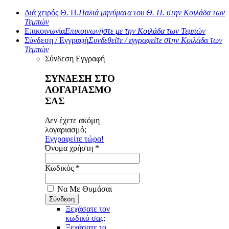
Διά χειρός Θ. Π.
Παλιά μηνύματα του Θ. Π. στην Κοιλάδα των
Τεμπών
Επικοινωνία
Επικοινωνήστε με την Κοιλάδα των Τεμπών
Σύνδεση / Εγγραφή
Συνδεθείτε / εγγραφείτε στην Κοιλάδα των
Τεμπών
Σύνδεση
Εγγραφή
ΣΥΝΔΕΣΗ ΣΤΟ
ΛΟΓΑΡΙΑΣΜΟ
ΣΑΣ
Δεν έχετε ακόμη
λογαριασμό;
Εγγραφείτε τώρα!
Όνομα χρήστη *
Κωδικός *
Να Με Θυμάσαι
Ξεχάσατε τον
κωδικό σας;
Ξεχάσατε το