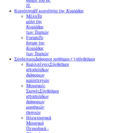
φίλων του Θ.
Π.
Κοινότητα
Η κοινότητα της Κοιλάδας
Μέλη
Τα
μέλη της
Κοιλάδας
των Τεμπών
Forum
Το
forum της
Κοιλάδας
των Τεμπών
Σύνδεσμοι
Διάφοροι χρήσιμοι (;) σύνδεσμοι
Καλλιτέχνες
Σύνδεσμοι
ιστοσελίδων
διάφορων
καλλιτεχνών
Μουσικές
Σκηνές
Σύνδεσμοι
ιστοσελίδων
διάφορων
μουσικών
σκηνών
Ηλεκτρονικά
Μουσικά
Περιοδικά -