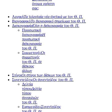
όνομα χρήστη
σας;
Αρχική
Τα τελευταία νέα σχετικά με τον Θ. Π.
Βιογραφικό
Το βιογραφικό σημείωμα του Θ. Π.
Δισκογραφία
Όλη η δισκογραφία του Θ. Π.
Προσωπική
δισκογραφία
Η
προσωπική
δισκογραφία
του Θ. Π.
Συμμετοχές
Οι
συμμετοχές
του Θ. Π. σε
δίσκους
άλλων
Στίχοι
Οι στίχοι των δίσκων του Θ. Π.
Συνεντεύξεις
Οι συνεντεύξεις του Θ. Π.
Δελτία
τύπου
Δελτία
τύπου
συναυλιών
του Θ. Π.
Εφημερίδες
Συνεντεύξεις
του Θ. Π. σε