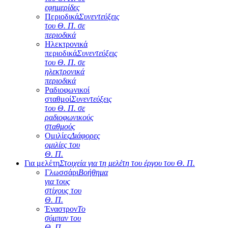
εφημερίδες
Περιοδικά
Συνεντεύξεις
του Θ. Π. σε
περιοδικά
Ηλεκτρονικά
περιοδικά
Συνεντεύξεις
του Θ. Π. σε
ηλεκτρονικά
περιοδικά
Ραδιοφωνικοί
σταθμοί
Συνεντεύξεις
του Θ. Π. σε
ραδιοφωνικούς
σταθμούς
Ομιλίες
Διάφορες
ομιλίες του
Θ. Π.
Για μελέτη
Στοιχεία για τη μελέτη του έργου του Θ. Π.
Γλωσσάρι
Βοήθημα
για τους
στίχους του
Θ. Π.
Έναστρον
Το
σύμπαν του
Θ. Π.