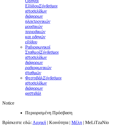
Οδηγοί
Εξόδου
Σύνδεσμοι
ιστοσελίδων
διάφορων
ηλεκτρονικών
μουσικών
περιοδικών
και οδηγών
εξόδου
Ραδιοφωνικοί
Σταθμοί
Σύνδεσμοι
ιστοσελίδων
διάφορων
ραδιοφωνικών
σταθμών
Φεστιβάλ
Σύνδεσμοι
ιστοσελίδων
διάφορων
φεστιβάλ
Notice
Περιορισμένη Πρόσβαση
Βρίσκεστε εδώ:
Αρχική
|
Κοινότητα
|
Μέλη
|
MeLiTzaNio