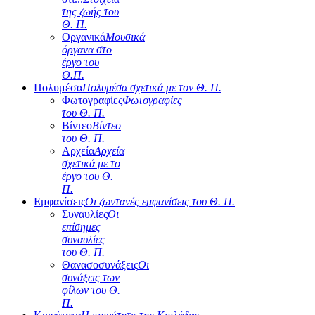
της ζωής του
Θ. Π.
Οργανικά
Μουσικά
όργανα στο
έργο του
Θ.Π.
Πολυμέσα
Πολυμέσα σχετικά με τον Θ. Π.
Φωτογραφίες
Φωτογραφίες
του Θ. Π.
Βίντεο
Βίντεο
του Θ. Π.
Αρχεία
Αρχεία
σχετικά με το
έργο του Θ.
Π.
Εμφανίσεις
Οι ζωντανές εμφανίσεις του Θ. Π.
Συναυλίες
Οι
επίσημες
συναυλίες
του Θ. Π.
Θανασοσυνάξεις
Οι
συνάξεις των
φίλων του Θ.
Π.