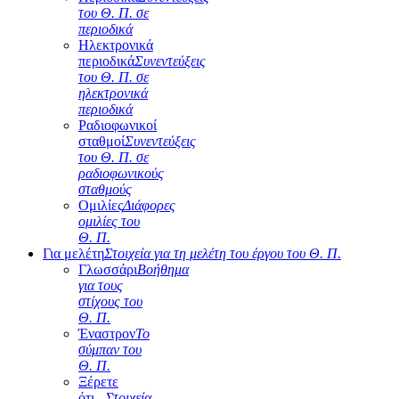
του Θ. Π. σε
περιοδικά
Ηλεκτρονικά
περιοδικά
Συνεντεύξεις
του Θ. Π. σε
ηλεκτρονικά
περιοδικά
Ραδιοφωνικοί
σταθμοί
Συνεντεύξεις
του Θ. Π. σε
ραδιοφωνικούς
σταθμούς
Ομιλίες
Διάφορες
ομιλίες του
Θ. Π.
Για μελέτη
Στοιχεία για τη μελέτη του έργου του Θ. Π.
Γλωσσάρι
Βοήθημα
για τους
στίχους του
Θ. Π.
Έναστρον
Το
σύμπαν του
Θ. Π.
Ξέρετε
ότι...
Στοιχεία