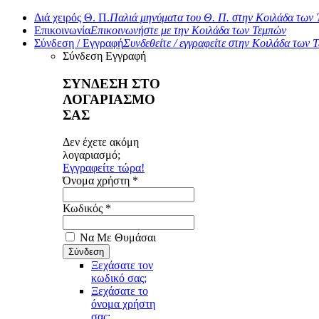
Διά χειρός Θ. Π.
Παλιά μηνύματα του Θ. Π. στην Κοιλάδα των
Επικοινωνία
Επικοινωνήστε με την Κοιλάδα των Τεμπών
Σύνδεση / Εγγραφή
Συνδεθείτε / εγγραφείτε στην Κοιλάδα των 
Σύνδεση
Εγγραφή
ΣΥΝΔΕΣΗ ΣΤΟ
ΛΟΓΑΡΙΑΣΜΟ
ΣΑΣ
Δεν έχετε ακόμη
λογαριασμό;
Εγγραφείτε τώρα!
Όνομα χρήστη *
Κωδικός *
Να Με Θυμάσαι
Ξεχάσατε τον
κωδικό σας;
Ξεχάσατε το
όνομα χρήστη
σας;