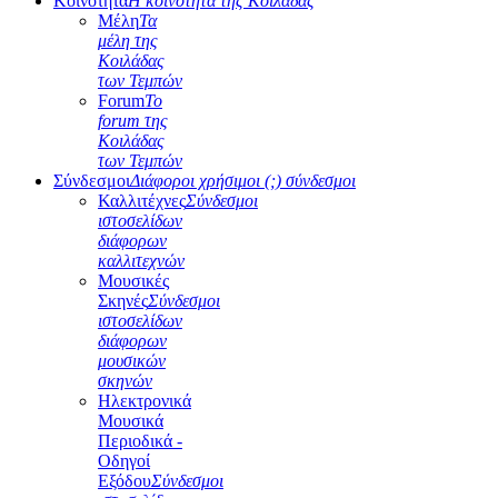
Κοινότητα
Η κοινότητα της Κοιλάδας
Μέλη
Τα
μέλη της
Κοιλάδας
των Τεμπών
Forum
Το
forum της
Κοιλάδας
των Τεμπών
Σύνδεσμοι
Διάφοροι χρήσιμοι (;) σύνδεσμοι
Καλλιτέχνες
Σύνδεσμοι
ιστοσελίδων
διάφορων
καλλιτεχνών
Μουσικές
Σκηνές
Σύνδεσμοι
ιστοσελίδων
διάφορων
μουσικών
σκηνών
Ηλεκτρονικά
Μουσικά
Περιοδικά -
Οδηγοί
Εξόδου
Σύνδεσμοι