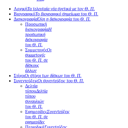
Αρχική
Τα τελευταία νέα σχετικά με τον Θ. Π.
Βιογραφικό
Το βιογραφικό σημείωμα του Θ. Π.
Δισκογραφία
Όλη η δισκογραφία του Θ. Π.
Προσωπική
δισκογραφία
Η
προσωπική
δισκογραφία
του Θ. Π.
Συμμετοχές
Οι
συμμετοχές
του Θ. Π. σε
δίσκους
άλλων
Στίχοι
Οι στίχοι των δίσκων του Θ. Π.
Συνεντεύξεις
Οι συνεντεύξεις του Θ. Π.
Δελτία
τύπου
Δελτία
τύπου
συναυλιών
του Θ. Π.
Εφημερίδες
Συνεντεύξεις
του Θ. Π. σε
εφημερίδες
Περιοδικά
Συνεντεύξεις