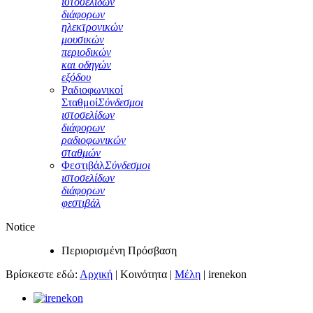
ιστοσελίδων
διάφορων
ηλεκτρονικών
μουσικών
περιοδικών
και οδηγών
εξόδου
Ραδιοφωνικοί
Σταθμοί
Σύνδεσμοι
ιστοσελίδων
διάφορων
ραδιοφωνικών
σταθμών
Φεστιβάλ
Σύνδεσμοι
ιστοσελίδων
διάφορων
φεστιβάλ
Notice
Περιορισμένη Πρόσβαση
Βρίσκεστε εδώ:
Αρχική
|
Κοινότητα
|
Μέλη
|
irenekon