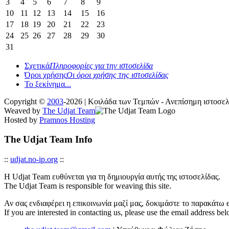
3
4
5
6
7
8
9
10
11
12
13
14
15
16
17
18
19
20
21
22
23
24
25
26
27
28
29
30
31
Σχετικά
Πληροφορίες για την ιστοσελίδα
Όροι χρήσης
Οι όροι χρήσης της ιστοσελίδας
Το ξεκίνημα...
Copyright ©
2003
-2026 | Κοιλάδα των Τεμπών - Ανεπίσημη ιστοσ
Weaved by
The Udjat Team
Hosted by
Pramnos Hosting
The Udjat Team Info
::
udjat.no-ip.org
::
Η Udjat Team ευθύνεται για τη δημιουργία αυτής της ιστοσελίδας.
The Udjat Team is responsible for weaving this site.
Αν σας ενδιαφέρει η επικοινωνία μαζί μας, δοκιμάστε το παρακάτω e
If you are interested in contacting us, please use the email address be