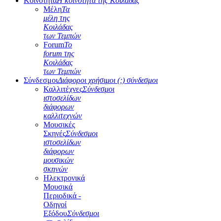
Κοινότητα
Η κοινότητα της Κοιλάδας
Μέλη
Τα
μέλη της
Κοιλάδας
των Τεμπών
Forum
Το
forum της
Κοιλάδας
των Τεμπών
Σύνδεσμοι
Διάφοροι χρήσιμοι (;) σύνδεσμοι
Καλλιτέχνες
Σύνδεσμοι
ιστοσελίδων
διάφορων
καλλιτεχνών
Μουσικές
Σκηνές
Σύνδεσμοι
ιστοσελίδων
διάφορων
μουσικών
σκηνών
Ηλεκτρονικά
Μουσικά
Περιοδικά -
Οδηγοί
Εξόδου
Σύνδεσμοι