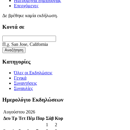
Ημερομηνία δημιουργίας
Επερχόμενες
Δε βρέθηκε καμία εκδήλωση.
Κοντά σε
Π.χ. San Jose, California
Αναζήτηση
Κατηγορίες
Όλες οι Εκδηλώσεις
Γενικά
Συναντήσεις
Συναυλίες
Ημερολόγιο Εκδηλώσεων
Αυγούστου 2026
Δευ
Τρ
Τετ
Πέμ
Παρ
Σάβ
Κυρ
1
2