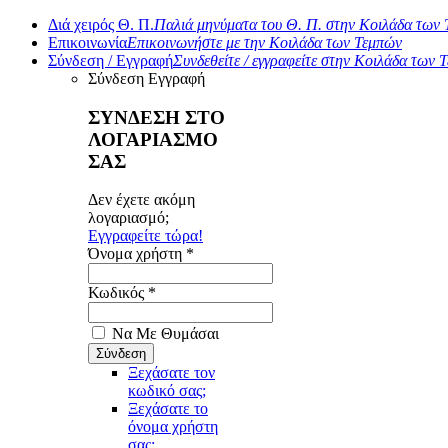
Διά χειρός Θ. Π.
Παλιά μηνύματα του Θ. Π. στην Κοιλάδα των
Επικοινωνία
Επικοινωνήστε με την Κοιλάδα των Τεμπών
Σύνδεση / Εγγραφή
Συνδεθείτε / εγγραφείτε στην Κοιλάδα των 
Σύνδεση
Εγγραφή
ΣΥΝΔΕΣΗ ΣΤΟ
ΛΟΓΑΡΙΑΣΜΟ
ΣΑΣ
Δεν έχετε ακόμη
λογαριασμό;
Εγγραφείτε τώρα!
Όνομα χρήστη *
Κωδικός *
Να Με Θυμάσαι
Ξεχάσατε τον
κωδικό σας;
Ξεχάσατε το
όνομα χρήστη
σας;