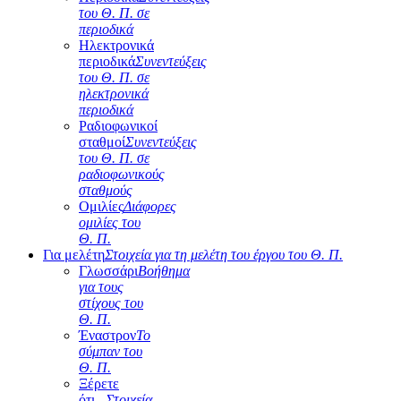
του Θ. Π. σε
περιοδικά
Ηλεκτρονικά
περιοδικά
Συνεντεύξεις
του Θ. Π. σε
ηλεκτρονικά
περιοδικά
Ραδιοφωνικοί
σταθμοί
Συνεντεύξεις
του Θ. Π. σε
ραδιοφωνικούς
σταθμούς
Ομιλίες
Διάφορες
ομιλίες του
Θ. Π.
Για μελέτη
Στοιχεία για τη μελέτη του έργου του Θ. Π.
Γλωσσάρι
Βοήθημα
για τους
στίχους του
Θ. Π.
Έναστρον
Το
σύμπαν του
Θ. Π.
Ξέρετε
ότι...
Στοιχεία