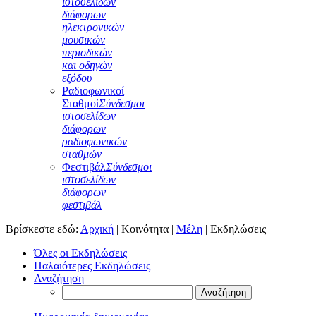
ιστοσελίδων
διάφορων
ηλεκτρονικών
μουσικών
περιοδικών
και οδηγών
εξόδου
Ραδιοφωνικοί
Σταθμοί
Σύνδεσμοι
ιστοσελίδων
διάφορων
ραδιοφωνικών
σταθμών
Φεστιβάλ
Σύνδεσμοι
ιστοσελίδων
διάφορων
φεστιβάλ
Βρίσκεστε εδώ:
Αρχική
|
Κοινότητα
|
Μέλη
|
Εκδηλώσεις
Όλες οι Εκδηλώσεις
Παλαιότερες Εκδηλώσεις
Αναζήτηση