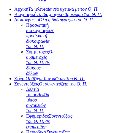
Αρχική
Τα τελευταία νέα σχετικά με τον Θ. Π.
Βιογραφικό
Το βιογραφικό σημείωμα του Θ. Π.
Δισκογραφία
Όλη η δισκογραφία του Θ. Π.
Προσωπική
δισκογραφία
Η
προσωπική
δισκογραφία
του Θ. Π.
Συμμετοχές
Οι
συμμετοχές
του Θ. Π. σε
δίσκους
άλλων
Στίχοι
Οι στίχοι των δίσκων του Θ. Π.
Συνεντεύξεις
Οι συνεντεύξεις του Θ. Π.
Δελτία
τύπου
Δελτία
τύπου
συναυλιών
του Θ. Π.
Εφημερίδες
Συνεντεύξεις
του Θ. Π. σε
εφημερίδες
Περιοδικά
Συνεντεύξεις