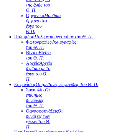
της ζωής του
Θ. Π.
Οργανικά
Μουσικά
όργανα στο
έργο του
Θ.Π.
Πολυμέσα
Πολυμέσα σχετικά με τον Θ. Π.
Φωτογραφίες
Φωτογραφίες
του Θ. Π.
Βίντεο
Βίντεο
του Θ. Π.
Αρχεία
Αρχεία
σχετικά με το
έργο του Θ.
Π.
Εμφανίσεις
Οι ζωντανές εμφανίσεις του Θ. Π.
Συναυλίες
Οι
επίσημες
συναυλίες
του Θ. Π.
Θανασοσυνάξεις
Οι
συνάξεις των
φίλων του Θ.
Π.