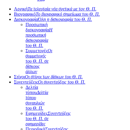
Αρχική
Τα τελευταία νέα σχετικά με τον Θ. Π.
Βιογραφικό
Το βιογραφικό σημείωμα του Θ. Π.
Δισκογραφία
Όλη η δισκογραφία του Θ. Π.
Προσωπική
δισκογραφία
Η
προσωπική
δισκογραφία
του Θ. Π.
Συμμετοχές
Οι
συμμετοχές
του Θ. Π. σε
δίσκους
άλλων
Στίχοι
Οι στίχοι των δίσκων του Θ. Π.
Συνεντεύξεις
Οι συνεντεύξεις του Θ. Π.
Δελτία
τύπου
Δελτία
τύπου
συναυλιών
του Θ. Π.
Εφημερίδες
Συνεντεύξεις
του Θ. Π. σε
εφημερίδες
Περιοδικά
Συνεντεύξεις