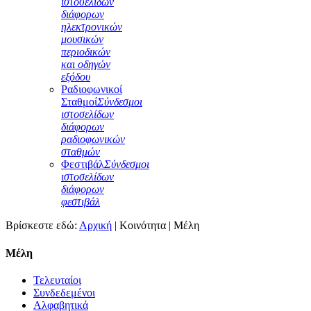
ιστοσελίδων
διάφορων
ηλεκτρονικών
μουσικών
περιοδικών
και οδηγών
εξόδου
Ραδιοφωνικοί
Σταθμοί
Σύνδεσμοι
ιστοσελίδων
διάφορων
ραδιοφωνικών
σταθμών
Φεστιβάλ
Σύνδεσμοι
ιστοσελίδων
διάφορων
φεστιβάλ
Βρίσκεστε εδώ:
Αρχική
|
Κοινότητα
|
Μέλη
Μέλη
Τελευταίοι
Συνδεδεμένοι
Αλφαβητικά