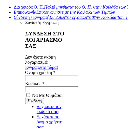
Διά χειρός Θ. Π.
Παλιά μηνύματα του Θ. Π. στην Κοιλάδα των
Επικοινωνία
Επικοινωνήστε με την Κοιλάδα των Τεμπών
Σύνδεση / Εγγραφή
Συνδεθείτε / εγγραφείτε στην Κοιλάδα των 
Σύνδεση
Εγγραφή
ΣΥΝΔΕΣΗ ΣΤΟ
ΛΟΓΑΡΙΑΣΜΟ
ΣΑΣ
Δεν έχετε ακόμη
λογαριασμό;
Εγγραφείτε τώρα!
Όνομα χρήστη *
Κωδικός *
Να Με Θυμάσαι
Ξεχάσατε τον
κωδικό σας;
Ξεχάσατε το
όνομα χρήστη
σας;