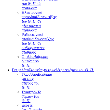
του Θ. Π. σε
περιοδικά
Ηλεκτρονικά
περιοδικά
Συνεντεύξεις
του Θ. Π. σε
ηλεκτρονικά
περιοδικά
Ραδιοφωνικοί
σταθμοί
Συνεντεύξεις
του Θ. Π. σε
ραδιοφωνικούς
σταθμούς
Ομιλίες
Διάφορες
ομιλίες του
Θ. Π.
Για μελέτη
Στοιχεία για τη μελέτη του έργου του Θ. Π.
Γλωσσάρι
Βοήθημα
για τους
στίχους του
Θ. Π.
Έναστρον
Το
σύμπαν του
Θ. Π.
Ξέρετε
ότι...
Στοιχεία