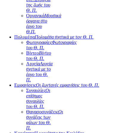
της ζωής του
Θ. Π.
Οργανικά
Μουσικά
όργανα στο
έργο του
Θ.Π.
Πολυμέσα
Πολυμέσα σχετικά με τον Θ. Π.
Φωτογραφίες
Φωτογραφίες
του Θ. Π.
Βίντεο
Βίντεο
του Θ. Π.
Αρχεία
Αρχεία
σχετικά με το
έργο του Θ.
Π.
Εμφανίσεις
Οι ζωντανές εμφανίσεις του Θ. Π.
Συναυλίες
Οι
επίσημες
συναυλίες
του Θ. Π.
Θανασοσυνάξεις
Οι
συνάξεις των
φίλων του Θ.
Π.