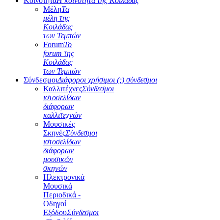
Κοινότητα
Η κοινότητα της Κοιλάδας
Μέλη
Τα
μέλη της
Κοιλάδας
των Τεμπών
Forum
Το
forum της
Κοιλάδας
των Τεμπών
Σύνδεσμοι
Διάφοροι χρήσιμοι (;) σύνδεσμοι
Καλλιτέχνες
Σύνδεσμοι
ιστοσελίδων
διάφορων
καλλιτεχνών
Μουσικές
Σκηνές
Σύνδεσμοι
ιστοσελίδων
διάφορων
μουσικών
σκηνών
Ηλεκτρονικά
Μουσικά
Περιοδικά -
Οδηγοί
Εξόδου
Σύνδεσμοι