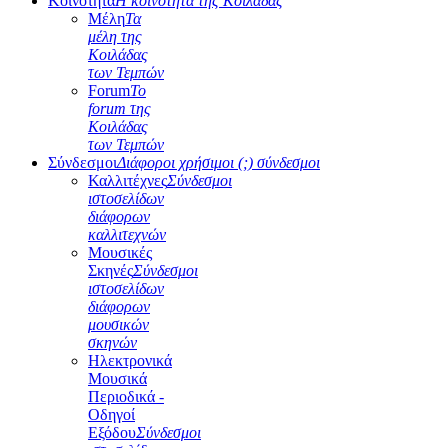
Κοινότητα
Η κοινότητα της Κοιλάδας
Μέλη
Τα
μέλη της
Κοιλάδας
των Τεμπών
Forum
Το
forum της
Κοιλάδας
των Τεμπών
Σύνδεσμοι
Διάφοροι χρήσιμοι (;) σύνδεσμοι
Καλλιτέχνες
Σύνδεσμοι
ιστοσελίδων
διάφορων
καλλιτεχνών
Μουσικές
Σκηνές
Σύνδεσμοι
ιστοσελίδων
διάφορων
μουσικών
σκηνών
Ηλεκτρονικά
Μουσικά
Περιοδικά -
Οδηγοί
Εξόδου
Σύνδεσμοι