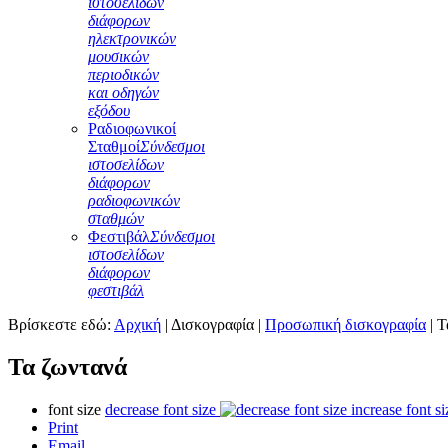
ιστοσελίδων
διάφορων
ηλεκτρονικών
μουσικών
περιοδικών
και οδηγών
εξόδου
Ραδιοφωνικοί
Σταθμοί
Σύνδεσμοι
ιστοσελίδων
διάφορων
ραδιοφωνικών
σταθμών
Φεστιβάλ
Σύνδεσμοι
ιστοσελίδων
διάφορων
φεστιβάλ
Βρίσκεστε εδώ:
Αρχική
|
Δισκογραφία
|
Προσωπική δισκογραφία
|
Τ
Τα ζωντανά
font size
decrease font size
increase font si
Print
Email