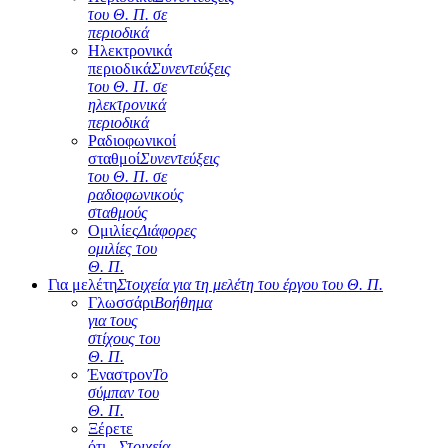
του Θ. Π. σε
περιοδικά
Ηλεκτρονικά
περιοδικά
Συνεντεύξεις
του Θ. Π. σε
ηλεκτρονικά
περιοδικά
Ραδιοφωνικοί
σταθμοί
Συνεντεύξεις
του Θ. Π. σε
ραδιοφωνικούς
σταθμούς
Ομιλίες
Διάφορες
ομιλίες του
Θ. Π.
Για μελέτη
Στοιχεία για τη μελέτη του έργου του Θ. Π.
Γλωσσάρι
Βοήθημα
για τους
στίχους του
Θ. Π.
Έναστρον
Το
σύμπαν του
Θ. Π.
Ξέρετε
ότι...
Στοιχεία