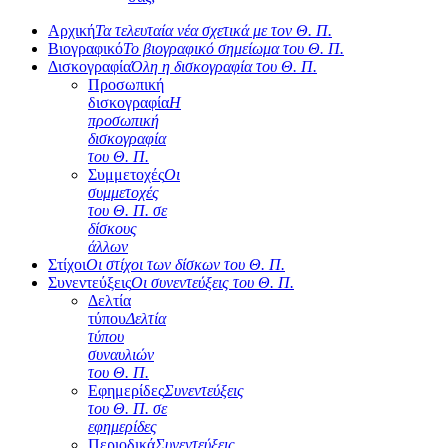
Αρχική
Τα τελευταία νέα σχετικά με τον Θ. Π.
Βιογραφικό
Το βιογραφικό σημείωμα του Θ. Π.
Δισκογραφία
Όλη η δισκογραφία του Θ. Π.
Προσωπική
δισκογραφία
Η
προσωπική
δισκογραφία
του Θ. Π.
Συμμετοχές
Οι
συμμετοχές
του Θ. Π. σε
δίσκους
άλλων
Στίχοι
Οι στίχοι των δίσκων του Θ. Π.
Συνεντεύξεις
Οι συνεντεύξεις του Θ. Π.
Δελτία
τύπου
Δελτία
τύπου
συναυλιών
του Θ. Π.
Εφημερίδες
Συνεντεύξεις
του Θ. Π. σε
εφημερίδες
Περιοδικά
Συνεντεύξεις