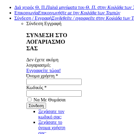
Διά χειρός Θ. Π.
Παλιά μηνύματα του Θ. Π. στην Κοιλάδα των
Επικοινωνία
Επικοινωνήστε με την Κοιλάδα των Τεμπών
Σύνδεση / Εγγραφή
Συνδεθείτε / εγγραφείτε στην Κοιλάδα των 
Σύνδεση
Εγγραφή
ΣΥΝΔΕΣΗ ΣΤΟ
ΛΟΓΑΡΙΑΣΜΟ
ΣΑΣ
Δεν έχετε ακόμη
λογαριασμό;
Εγγραφείτε τώρα!
Όνομα χρήστη *
Κωδικός *
Να Με Θυμάσαι
Ξεχάσατε τον
κωδικό σας;
Ξεχάσατε το
όνομα χρήστη
σας;