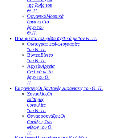
της ζωής του
Θ. Π.
Οργανικά
Μουσικά
όργανα στο
έργο του
Θ.Π.
Πολυμέσα
Πολυμέσα σχετικά με τον Θ. Π.
Φωτογραφίες
Φωτογραφίες
του Θ. Π.
Βίντεο
Βίντεο
του Θ. Π.
Αρχεία
Αρχεία
σχετικά με το
έργο του Θ.
Π.
Εμφανίσεις
Οι ζωντανές εμφανίσεις του Θ. Π.
Συναυλίες
Οι
επίσημες
συναυλίες
του Θ. Π.
Θανασοσυνάξεις
Οι
συνάξεις των
φίλων του Θ.
Π.