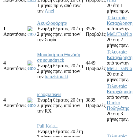
1 μήνας πριν,
από τον/
20 έτη 1
την
Anel
μήνας πριν,
Τελευταία
Ακυκλοφόρητα
Καταχώρηση
1
Έναρξη θέματος 20 έτη
3526
από τον/την
Απαντήσεις
2 μήνες πριν,
από τον/
Προβολές
MeLiTzaNio
την
Σοφία
20 έτη 2
μήνες πριν,
Τελευταία
Μουσική του Θανάση
Καταχώρηση
σε soundtrack
4
4449
από τον/την
Έναρξη θέματος 20 έτη
Απαντήσεις
Προβολές
MeLiTzaNio
2 μήνες πριν,
από τον/
20 έτη 2
την
tranzistoraki
μήνες πριν,
Τελευταία
Καταχώρηση
ichografiseis
από τον/την
4
Έναρξη θέματος 20 έτη
3835
Dimko
Απαντήσεις
3 μήνες πριν,
από τον/
Προβολές
Ποδηλάτης
την
RX
20 έτη 3
μήνες πριν,
Pali Kala....
Έναρξη θέματος 20 έτη
Τελευταία
3 μήνες πριν,
από τον/