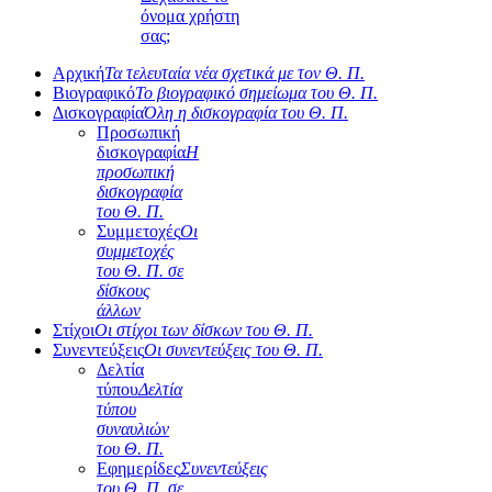
όνομα χρήστη
σας;
Αρχική
Τα τελευταία νέα σχετικά με τον Θ. Π.
Βιογραφικό
Το βιογραφικό σημείωμα του Θ. Π.
Δισκογραφία
Όλη η δισκογραφία του Θ. Π.
Προσωπική
δισκογραφία
Η
προσωπική
δισκογραφία
του Θ. Π.
Συμμετοχές
Οι
συμμετοχές
του Θ. Π. σε
δίσκους
άλλων
Στίχοι
Οι στίχοι των δίσκων του Θ. Π.
Συνεντεύξεις
Οι συνεντεύξεις του Θ. Π.
Δελτία
τύπου
Δελτία
τύπου
συναυλιών
του Θ. Π.
Εφημερίδες
Συνεντεύξεις
του Θ. Π. σε