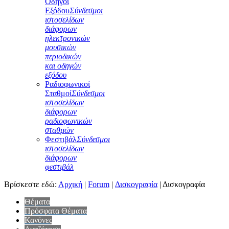
Οδηγοί
Εξόδου
Σύνδεσμοι
ιστοσελίδων
διάφορων
ηλεκτρονικών
μουσικών
περιοδικών
και οδηγών
εξόδου
Ραδιοφωνικοί
Σταθμοί
Σύνδεσμοι
ιστοσελίδων
διάφορων
ραδιοφωνικών
σταθμών
Φεστιβάλ
Σύνδεσμοι
ιστοσελίδων
διάφορων
φεστιβάλ
Βρίσκεστε εδώ:
Αρχική
|
Forum
|
Δισκογραφία
|
Δισκογραφία
Θέματα
Πρόσφατα Θέματα
Κανόνες