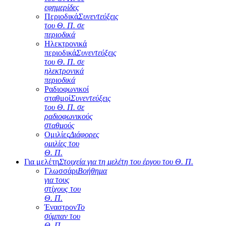
εφημερίδες
Περιοδικά
Συνεντεύξεις
του Θ. Π. σε
περιοδικά
Ηλεκτρονικά
περιοδικά
Συνεντεύξεις
του Θ. Π. σε
ηλεκτρονικά
περιοδικά
Ραδιοφωνικοί
σταθμοί
Συνεντεύξεις
του Θ. Π. σε
ραδιοφωνικούς
σταθμούς
Ομιλίες
Διάφορες
ομιλίες του
Θ. Π.
Για μελέτη
Στοιχεία για τη μελέτη του έργου του Θ. Π.
Γλωσσάρι
Βοήθημα
για τους
στίχους του
Θ. Π.
Έναστρον
Το
σύμπαν του
Θ. Π.