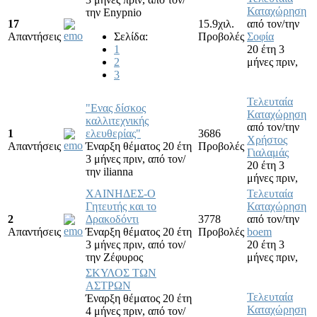
Καταχώρηση
την
Enypnio
17
15.9χιλ.
από τον/την
Απαντήσεις
Σελίδα:
Προβολές
Σοφία
1
20 έτη 3
2
μήνες πριν,
3
Τελευταία
"Ενας δίσκος
Καταχώρηση
καλλιτεχνικής
από τον/την
1
ελευθερίας"
3686
Χρήστος
Απαντήσεις
Έναρξη θέματος 20 έτη
Προβολές
Γιαλαμάς
3 μήνες πριν,
από τον/
20 έτη 3
την
ilianna
μήνες πριν,
ΧΑΙΝΗΔΕΣ-Ο
Τελευταία
Γητευτής και το
Καταχώρηση
2
Δρακοδόντι
3778
από τον/την
Απαντήσεις
Έναρξη θέματος 20 έτη
Προβολές
boem
3 μήνες πριν,
από τον/
20 έτη 3
την
Ζέφυρος
μήνες πριν,
ΣΚΥΛΟΣ ΤΩΝ
ΑΣΤΡΩΝ
Τελευταία
Έναρξη θέματος 20 έτη
Καταχώρηση
4 μήνες πριν,
από τον/