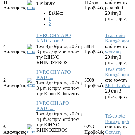
11
11.5χιλ.
από τον/την
την
jsrory
Απαντήσεις
Προβολές
paramithi
Σελίδα:
20 έτη 3
1
μήνες πριν,
2
I VROCHY APO
Τελευταία
KATO- part 2
Καταχώρηση
4
Έναρξη θέματος 20 έτη
3884
από τον/την
Απαντήσεις
3 μήνες πριν,
από τον/
Προβολές
Φοινίκη
την
RIHNO
20 έτη 3
RHINOZEROS
μήνες πριν,
Τελευταία
I VROCHY APO
Καταχώρηση
KATO...
2
3508
από τον/την
Έναρξη θέματος 20 έτη
Απαντήσεις
Προβολές
MeLiTzaNio
3 μήνες πριν,
από τον/
20 έτη 3
την
Rihno Rhinozeros
μήνες πριν,
I VROCHI APO
KATO....
Έναρξη θέματος 20 έτη
Τελευταία
4 μήνες πριν,
από τον/
Καταχώρηση
την
RIHNO
6
9233
από τον/την
RHINOZEROS
Απαντήσεις
Προβολές
Φοινίκη