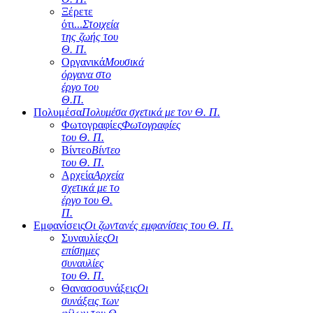
Ξέρετε
ότι...
Στοιχεία
της ζωής του
Θ. Π.
Οργανικά
Μουσικά
όργανα στο
έργο του
Θ.Π.
Πολυμέσα
Πολυμέσα σχετικά με τον Θ. Π.
Φωτογραφίες
Φωτογραφίες
του Θ. Π.
Βίντεο
Βίντεο
του Θ. Π.
Αρχεία
Αρχεία
σχετικά με το
έργο του Θ.
Π.
Εμφανίσεις
Οι ζωντανές εμφανίσεις του Θ. Π.
Συναυλίες
Οι
επίσημες
συναυλίες
του Θ. Π.
Θανασοσυνάξεις
Οι
συνάξεις των