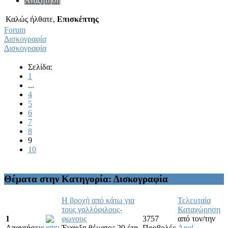
Αναζήτηση
Καλώς ήλθατε,
Επισκέπτης
Forum
Δισκογραφία
Δισκογραφία
Σελίδα:
1
...
4
5
6
7
8
9
10
Θέματα στην Κατηγορία: Δισκογραφία
Η βροχή από κάτω για
Τελευταία
τους γαλλόφιλους-
Καταχώρηση
1
φωνους
3757
από τον/την
Απαντήσεις
Έναρξη θέματος 20 έτη
Προβολές
Anel