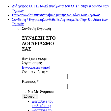
Διά χειρός Θ. Π.
Παλιά μηνύματα του Θ. Π. στην Κοιλάδα των
Τεμπών
Επικοινωνία
Επικοινωνήστε με την Κοιλάδα των Τεμπών
Σύνδεση / Εγγραφή
Συνδεθείτε / εγγραφείτε στην Κοιλάδα των
Τεμπών
Σύνδεση
Εγγραφή
ΣΥΝΔΕΣΗ ΣΤΟ
ΛΟΓΑΡΙΑΣΜΟ
ΣΑΣ
Δεν έχετε ακόμη
λογαριασμό;
Εγγραφείτε τώρα!
Όνομα χρήστη *
Κωδικός *
Να Με Θυμάσαι
Ξεχάσατε τον
κωδικό σας;
Ξεχάσατε το