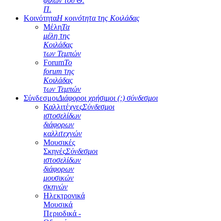
φίλων του Θ.
Π.
Κοινότητα
Η κοινότητα της Κοιλάδας
Μέλη
Τα
μέλη της
Κοιλάδας
των Τεμπών
Forum
Το
forum της
Κοιλάδας
των Τεμπών
Σύνδεσμοι
Διάφοροι χρήσιμοι (;) σύνδεσμοι
Καλλιτέχνες
Σύνδεσμοι
ιστοσελίδων
διάφορων
καλλιτεχνών
Μουσικές
Σκηνές
Σύνδεσμοι
ιστοσελίδων
διάφορων
μουσικών
σκηνών
Ηλεκτρονικά
Μουσικά
Περιοδικά -