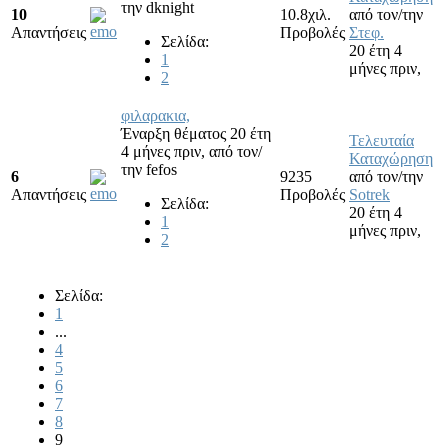
την
dknight
10
10.8χιλ.
από τον/την
Απαντήσεις
Προβολές
Στεφ.
Σελίδα:
20 έτη 4
1
μήνες πριν,
2
φιλαρακια,
Έναρξη θέματος 20 έτη
Τελευταία
4 μήνες πριν,
από τον/
Καταχώρηση
την
fefos
6
9235
από τον/την
Απαντήσεις
Προβολές
Sotrek
Σελίδα:
20 έτη 4
1
μήνες πριν,
2
Σελίδα:
1
...
4
5
6
7
8
9