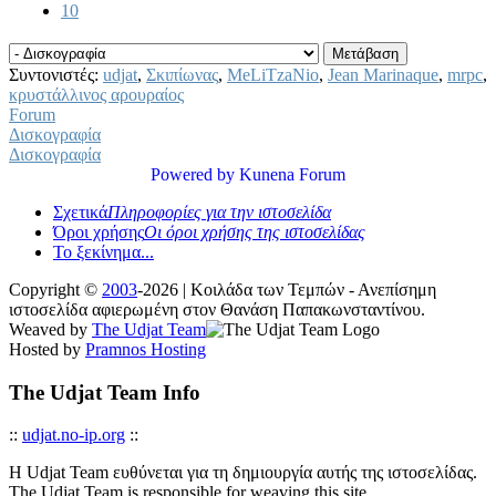
10
Συντονιστές:
udjat
,
Σκιπίωνας
,
MeLiTzaNio
,
Jean Marinaque
,
mrpc
,
κρυστάλλινος αρουραίος
Forum
Δισκογραφία
Δισκογραφία
Powered by
Kunena Forum
Σχετικά
Πληροφορίες για την ιστοσελίδα
Όροι χρήσης
Οι όροι χρήσης της ιστοσελίδας
Το ξεκίνημα...
Copyright ©
2003
-2026 | Κοιλάδα των Τεμπών - Ανεπίσημη
ιστοσελίδα αφιερωμένη στον Θανάση Παπακωνσταντίνου.
Weaved by
The Udjat Team
Hosted by
Pramnos Hosting
The Udjat Team Info
::
udjat.no-ip.org
::
Η Udjat Team ευθύνεται για τη δημιουργία αυτής της ιστοσελίδας.
The Udjat Team is responsible for weaving this site.