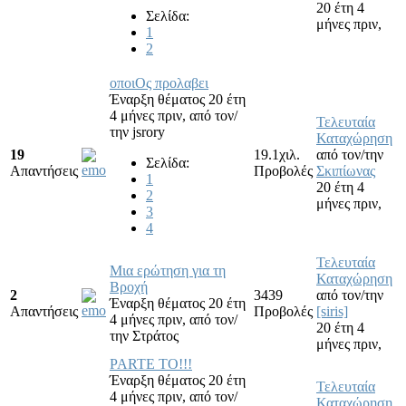
20 έτη 4
Σελίδα:
μήνες πριν,
1
2
οποιOς προλαβει
Έναρξη θέματος 20 έτη
4 μήνες πριν,
από τον/
Τελευταία
την
jsrory
Καταχώρηση
19
19.1χιλ.
από τον/την
Σελίδα:
Απαντήσεις
Προβολές
Σκιπίωνας
1
20 έτη 4
2
μήνες πριν,
3
4
Τελευταία
Μια ερώτηση για τη
Καταχώρηση
Βροχή
2
3439
από τον/την
Έναρξη θέματος 20 έτη
Απαντήσεις
Προβολές
[siris]
4 μήνες πριν,
από τον/
20 έτη 4
την
Στράτος
μήνες πριν,
PARTE TO!!!
Έναρξη θέματος 20 έτη
Τελευταία
4 μήνες πριν,
από τον/
Καταχώρηση