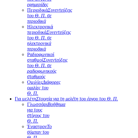
εφημερίδες
Περιοδικά
Συνεντεύξεις
του Θ. Π. σε
περιοδικά
Ηλεκτρονικά
περιοδικά
Συνεντεύξεις
του Θ. Π. σε
ηλεκτρονικά
περιοδικά
Ραδιοφωνικοί
σταθμοί
Συνεντεύξεις
του Θ. Π. σε
ραδιοφωνικούς
σταθμούς
Ομιλίες
Διάφορες
ομιλίες του
Θ. Π.
Για μελέτη
Στοιχεία για τη μελέτη του έργου του Θ. Π.
Γλωσσάρι
Βοήθημα
για τους
στίχους του
Θ. Π.
Έναστρον
Το
σύμπαν του
Θ. Π.