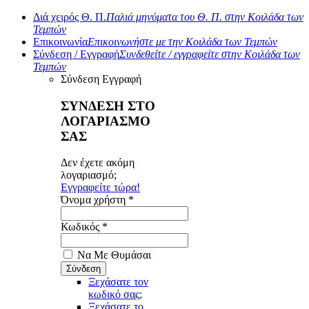
Διά χειρός Θ. Π.
Παλιά μηνύματα του Θ. Π. στην Κοιλάδα των
Τεμπών
Επικοινωνία
Επικοινωνήστε με την Κοιλάδα των Τεμπών
Σύνδεση / Εγγραφή
Συνδεθείτε / εγγραφείτε στην Κοιλάδα των
Τεμπών
Σύνδεση
Εγγραφή
ΣΥΝΔΕΣΗ ΣΤΟ
ΛΟΓΑΡΙΑΣΜΟ
ΣΑΣ
Δεν έχετε ακόμη
λογαριασμό;
Εγγραφείτε τώρα!
Όνομα χρήστη *
Κωδικός *
Να Με Θυμάσαι
Ξεχάσατε τον
κωδικό σας;
Ξεχάσατε το