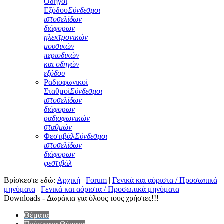
Οδηγοί
Εξόδου
Σύνδεσμοι
ιστοσελίδων
διάφορων
ηλεκτρονικών
μουσικών
περιοδικών
και οδηγών
εξόδου
Ραδιοφωνικοί
Σταθμοί
Σύνδεσμοι
ιστοσελίδων
διάφορων
ραδιοφωνικών
σταθμών
Φεστιβάλ
Σύνδεσμοι
ιστοσελίδων
διάφορων
φεστιβάλ
Βρίσκεστε εδώ:
Αρχική
|
Forum
|
Γενικά και αόριστα / Προσωπικά
μηνύματα
|
Γενικά και αόριστα / Προσωπικά μηνύματα
|
Downloads - Δωράκια για όλους τους χρήστες!!!
Θέματα