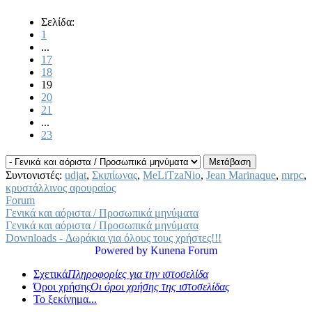
Σελίδα:
1
...
17
18
19
20
21
...
23
Συντονιστές:
udjat
,
Σκιπίωνας
,
MeLiTzaNio
,
Jean Marinaque
,
mrpc
,
κρυστάλλινος αρουραίος
Forum
Γενικά και αόριστα / Προσωπικά μηνύματα
Γενικά και αόριστα / Προσωπικά μηνύματα
Downloads - Δωράκια για όλους τους χρήστες!!!
Powered by
Kunena Forum
Σχετικά
Πληροφορίες για την ιστοσελίδα
Όροι χρήσης
Οι όροι χρήσης της ιστοσελίδας
Το ξεκίνημα...