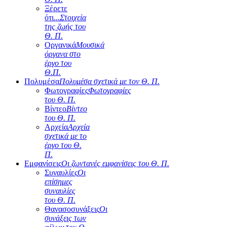
Ξέρετε
ότι...
Στοιχεία
της ζωής του
Θ. Π.
Οργανικά
Μουσικά
όργανα στο
έργο του
Θ.Π.
Πολυμέσα
Πολυμέσα σχετικά με τον Θ. Π.
Φωτογραφίες
Φωτογραφίες
του Θ. Π.
Βίντεο
Βίντεο
του Θ. Π.
Αρχεία
Αρχεία
σχετικά με το
έργο του Θ.
Π.
Εμφανίσεις
Οι ζωντανές εμφανίσεις του Θ. Π.
Συναυλίες
Οι
επίσημες
συναυλίες
του Θ. Π.
Θανασοσυνάξεις
Οι
συνάξεις των