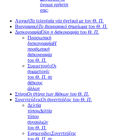
όνομα χρήστη
σας;
Αρχική
Τα τελευταία νέα σχετικά με τον Θ. Π.
Βιογραφικό
Το βιογραφικό σημείωμα του Θ. Π.
Δισκογραφία
Όλη η δισκογραφία του Θ. Π.
Προσωπική
δισκογραφία
Η
προσωπική
δισκογραφία
του Θ. Π.
Συμμετοχές
Οι
συμμετοχές
του Θ. Π. σε
δίσκους
άλλων
Στίχοι
Οι στίχοι των δίσκων του Θ. Π.
Συνεντεύξεις
Οι συνεντεύξεις του Θ. Π.
Δελτία
τύπου
Δελτία
τύπου
συναυλιών
του Θ. Π.
Εφημερίδες
Συνεντεύξεις
του Θ. Π. σε