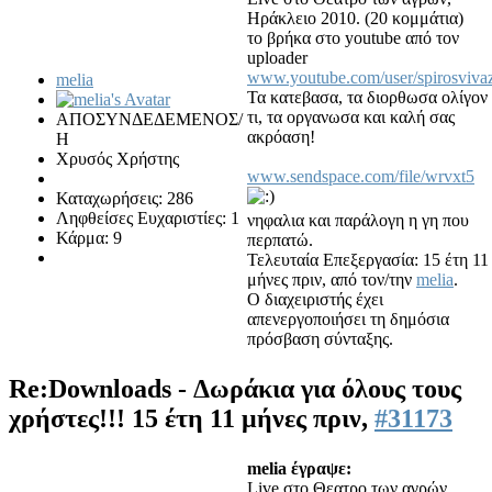
Ηράκλειο 2010. (20 κομμάτια)
το βρήκα στο youtube από τον
uploader
www.youtube.com/user/spirosviva
melia
Τα κατεβασα, τα διορθωσα ολίγον
τι, τα οργανωσα και καλή σας
ΑΠΟΣΥΝΔΕΔΕΜΕΝΟΣ/
ακρόαση!
Η
Χρυσός Χρήστης
www.sendspace.com/file/wrvxt5
Καταχωρήσεις: 286
Ληφθείσες Ευχαριστίες: 1
νηφαλια και παράλογη η γη που
Κάρμα: 9
περπατώ.
Τελευταία Επεξεργασία: 15 έτη 11
μήνες πριν, από τον/την
melia
.
Ο διαχειριστής έχει
απενεργοποιήσει τη δημόσια
πρόσβαση σύνταξης.
Re:Downloads - Δωράκια για όλους τους
χρήστες!!!
15 έτη 11 μήνες πριν,
#31173
melia έγραψε:
Live στο Θεατρο των αγρών,