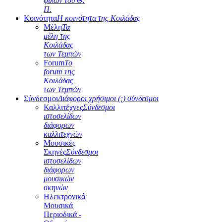
φίλων του Θ.
Π.
Κοινότητα
Η κοινότητα της Κοιλάδας
Μέλη
Τα
μέλη της
Κοιλάδας
των Τεμπών
Forum
Το
forum της
Κοιλάδας
των Τεμπών
Σύνδεσμοι
Διάφοροι χρήσιμοι (;) σύνδεσμοι
Καλλιτέχνες
Σύνδεσμοι
ιστοσελίδων
διάφορων
καλλιτεχνών
Μουσικές
Σκηνές
Σύνδεσμοι
ιστοσελίδων
διάφορων
μουσικών
σκηνών
Ηλεκτρονικά
Μουσικά
Περιοδικά -