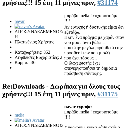
χρήστες!!!
15 έτη 11 μήνες πριν,
#31174
μπράβο melia ! ευχαριστούμε
!!!!
navar
Αν ευτυχής ή δυστυχής είμαι δεν
ΑΠΟΣΥΝΔΕΔΕΜΕΝΟΣ/
εξετάζω.
Η
Πλην ένα πράγμα με χαράν στον
Πλατινένιος Χρήστης
νου μου πάντα βάζω --
που στην μεγάλη πρόσθεσι (την
Καταχωρήσεις: 852
πρόσθεσί των που μισώ)
Ληφθείσες Ευχαριστίες: 2
που έχει τόσους...
Κάρμα: -36
Ο διαχειριστής έχει
απενεργοποιήσει τη δημόσια
πρόσβαση σύνταξης.
Re:Downloads - Δωράκια για όλους τους
χρήστες!!!
15 έτη 11 μήνες πριν,
#31175
navar έγραψε:
μπράβο melia ! ευχαριστούμε
melia
!!!!
ΑΠΟΣΥΝΔΕΔΕΜΕΝΟΣ/
Υπαρχουν μερικά λάθη ακόμα.