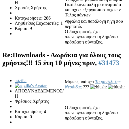
Η
Γιατί έκανα απλη μετονομασια
Χρυσός Χρήστης
και οχι επεξεργασια στοιχειων.
Τελος πάντων.
Καταχωρήσεις: 286
νηφαλια και παράλογη η γη που
Ληφθείσες Ευχαριστίες: 1
περπατώ.
Κάρμα: 9
Ο διαχειριστής έχει
απενεργοποιήσει τη δημόσια
πρόσβαση σύνταξης.
Re:Downloads - Δωράκια για όλους τους
χρήστες!!!
15 έτη 10 μήνες πριν,
#31473
aqzilla
Μήπως υπάρχει
Το μαντίλι της
Νεράιδας
???
ΑΠΟΣΥΝΔΕΔΕΜΕΝΟΣ/
Η
Φρέσκος Χρήστης
Ο διαχειριστής έχει
Καταχωρήσεις: 4
απενεργοποιήσει τη δημόσια
Κάρμα: 0
πρόσβαση σύνταξης.