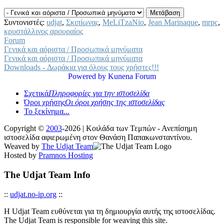
Συντονιστές:
udjat
,
Σκιπίωνας
,
MeLiTzaNio
,
Jean Marinaque
,
mrpc
,
κρυστάλλινος αρουραίος
Forum
Γενικά και αόριστα / Προσωπικά μηνύματα
Γενικά και αόριστα / Προσωπικά μηνύματα
Downloads - Δωράκια για όλους τους χρήστες!!!
Powered by
Kunena Forum
Σχετικά
Πληροφορίες για την ιστοσελίδα
Όροι χρήσης
Οι όροι χρήσης της ιστοσελίδας
Το ξεκίνημα...
Copyright ©
2003
-2026 | Κοιλάδα των Τεμπών - Ανεπίσημη
ιστοσελίδα αφιερωμένη στον Θανάση Παπακωνσταντίνου.
Weaved by
The Udjat Team
Hosted by
Pramnos Hosting
The Udjat Team Info
::
udjat.no-ip.org
::
Η Udjat Team ευθύνεται για τη δημιουργία αυτής της ιστοσελίδας.
The Udjat Team is responsible for weaving this site.