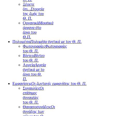
Ξέρετε
ότι...
Στοιχεία
της ζωής του
Θ. Π.
Οργανικά
Μουσικά
όργανα στο
έργο του
Θ.Π.
Πολυμέσα
Πολυμέσα σχετικά με τον Θ. Π.
Φωτογραφίες
Φωτογραφίες
του Θ. Π.
Βίντεο
Βίντεο
του Θ. Π.
Αρχεία
Αρχεία
σχετικά με το
έργο του Θ.
Π.
Εμφανίσεις
Οι ζωντανές εμφανίσεις του Θ. Π.
Συναυλίες
Οι
επίσημες
συναυλίες
του Θ. Π.
Θανασοσυνάξεις
Οι
συνάξεις των