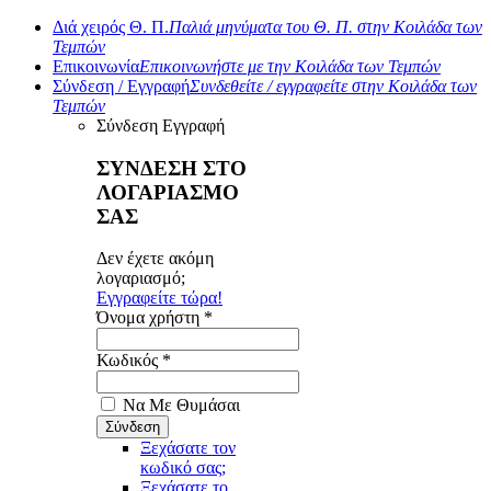
Διά χειρός Θ. Π.
Παλιά μηνύματα του Θ. Π. στην Κοιλάδα των
Τεμπών
Επικοινωνία
Επικοινωνήστε με την Κοιλάδα των Τεμπών
Σύνδεση / Εγγραφή
Συνδεθείτε / εγγραφείτε στην Κοιλάδα των
Τεμπών
Σύνδεση
Εγγραφή
ΣΥΝΔΕΣΗ ΣΤΟ
ΛΟΓΑΡΙΑΣΜΟ
ΣΑΣ
Δεν έχετε ακόμη
λογαριασμό;
Εγγραφείτε τώρα!
Όνομα χρήστη *
Κωδικός *
Να Με Θυμάσαι
Ξεχάσατε τον
κωδικό σας;
Ξεχάσατε το