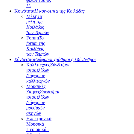
φίλων του Θ.
Π.
Κοινότητα
Η κοινότητα της Κοιλάδας
Μέλη
Τα
μέλη της
Κοιλάδας
των Τεμπών
Forum
Το
forum της
Κοιλάδας
των Τεμπών
Σύνδεσμοι
Διάφοροι χρήσιμοι (;) σύνδεσμοι
Καλλιτέχνες
Σύνδεσμοι
ιστοσελίδων
διάφορων
καλλιτεχνών
Μουσικές
Σκηνές
Σύνδεσμοι
ιστοσελίδων
διάφορων
μουσικών
σκηνών
Ηλεκτρονικά
Μουσικά
Περιοδικά -