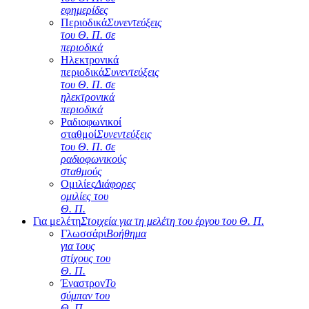
εφημερίδες
Περιοδικά
Συνεντεύξεις
του Θ. Π. σε
περιοδικά
Ηλεκτρονικά
περιοδικά
Συνεντεύξεις
του Θ. Π. σε
ηλεκτρονικά
περιοδικά
Ραδιοφωνικοί
σταθμοί
Συνεντεύξεις
του Θ. Π. σε
ραδιοφωνικούς
σταθμούς
Ομιλίες
Διάφορες
ομιλίες του
Θ. Π.
Για μελέτη
Στοιχεία για τη μελέτη του έργου του Θ. Π.
Γλωσσάρι
Βοήθημα
για τους
στίχους του
Θ. Π.
Έναστρον
Το
σύμπαν του
Θ. Π.