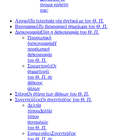
όνομα χρήστη
σας;
Αρχική
Τα τελευταία νέα σχετικά με τον Θ. Π.
Βιογραφικό
Το βιογραφικό σημείωμα του Θ. Π.
Δισκογραφία
Όλη η δισκογραφία του Θ. Π.
Προσωπική
δισκογραφία
Η
προσωπική
δισκογραφία
του Θ. Π.
Συμμετοχές
Οι
συμμετοχές
του Θ. Π. σε
δίσκους
άλλων
Στίχοι
Οι στίχοι των δίσκων του Θ. Π.
Συνεντεύξεις
Οι συνεντεύξεις του Θ. Π.
Δελτία
τύπου
Δελτία
τύπου
συναυλιών
του Θ. Π.
Εφημερίδες
Συνεντεύξεις
του Θ. Π. σε