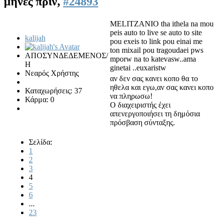
μήνες πριν,
#24893
MELITZANIO tha ithela na mou
peis auto to live se auto to site
kalijah
pou exeis to link pou einai me
ton mixail pou tragoudaei pws
ΑΠΟΣΥΝΔΕΔΕΜΕΝΟΣ/
mporw na to katevasw..ama
Η
ginetai ..euxaristw
Νεαρός Χρήστης
αν δεν σας κανει κοπο θα το
ηθελα και εγω,αν σας κανει κοπο
Καταχωρήσεις: 37
να πληρωσω!
Κάρμα: 0
Ο διαχειριστής έχει
απενεργοποιήσει τη δημόσια
πρόσβαση σύνταξης.
Σελίδα:
1
2
3
4
5
6
...
23