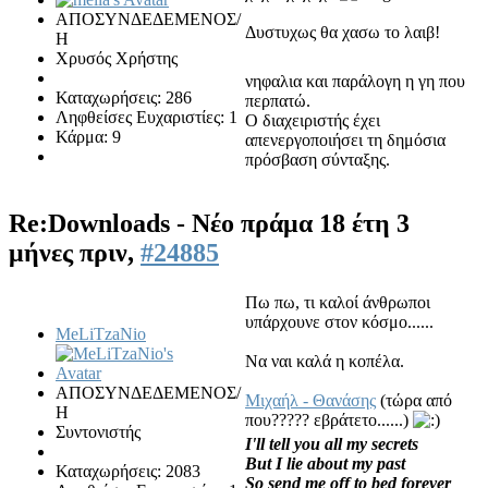
ΑΠΟΣΥΝΔΕΔΕΜΕΝΟΣ/
Δυστυχως θα χασω το λαιβ!
Η
Χρυσός Χρήστης
νηφαλια και παράλογη η γη που
Καταχωρήσεις: 286
περπατώ.
Ληφθείσες Ευχαριστίες: 1
Ο διαχειριστής έχει
Κάρμα: 9
απενεργοποιήσει τη δημόσια
πρόσβαση σύνταξης.
Re:Downloads - Νέο πράμα
18 έτη 3
μήνες πριν,
#24885
Πω πω, τι καλοί άνθρωποι
υπάρχουνε στον κόσμο......
MeLiTzaNio
Να ναι καλά η κοπέλα.
ΑΠΟΣΥΝΔΕΔΕΜΕΝΟΣ/
Μιχαήλ - Θανάσης
(τώρα από
Η
που????? εβράτετο......)
Συντονιστής
I'll tell you all my secrets
But I lie about my past
Καταχωρήσεις: 2083
So send me off to bed forever