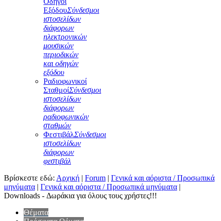
Οδηγοί
Εξόδου
Σύνδεσμοι
ιστοσελίδων
διάφορων
ηλεκτρονικών
μουσικών
περιοδικών
και οδηγών
εξόδου
Ραδιοφωνικοί
Σταθμοί
Σύνδεσμοι
ιστοσελίδων
διάφορων
ραδιοφωνικών
σταθμών
Φεστιβάλ
Σύνδεσμοι
ιστοσελίδων
διάφορων
φεστιβάλ
Βρίσκεστε εδώ:
Αρχική
|
Forum
|
Γενικά και αόριστα / Προσωπικά
μηνύματα
|
Γενικά και αόριστα / Προσωπικά μηνύματα
|
Downloads - Δωράκια για όλους τους χρήστες!!!
Θέματα