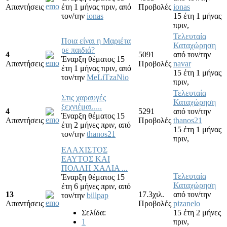
Απαντήσεις
έτη 1 μήνας πριν,
από
Προβολές
ionas
τον/την
ionas
15 έτη 1 μήνας
πριν,
Τελευταία
Ποια είναι η Μαριέτα
Καταχώρηση
ρε παιδιά?
4
5091
από τον/την
Έναρξη θέματος 15
Απαντήσεις
Προβολές
navar
έτη 1 μήνας πριν,
από
15 έτη 1 μήνας
τον/την
MeLiTzaNio
πριν,
Τελευταία
Στις χαραυγές
Καταχώρηση
ξεχνιέμαι.....
4
5291
από τον/την
Έναρξη θέματος 15
Απαντήσεις
Προβολές
thanos21
έτη 2 μήνες πριν,
από
15 έτη 1 μήνας
τον/την
thanos21
πριν,
ΕΛΑΧΙΣΤΟΣ
ΕΑΥΤΟΣ ΚΑΙ
ΠΟΛΛΗ ΧΑΛΙΑ ...
Τελευταία
Έναρξη θέματος 15
Καταχώρηση
έτη 6 μήνες πριν,
από
13
17.3χιλ.
από τον/την
τον/την
billpap
Απαντήσεις
Προβολές
pizanelo
Σελίδα:
15 έτη 2 μήνες
1
πριν,