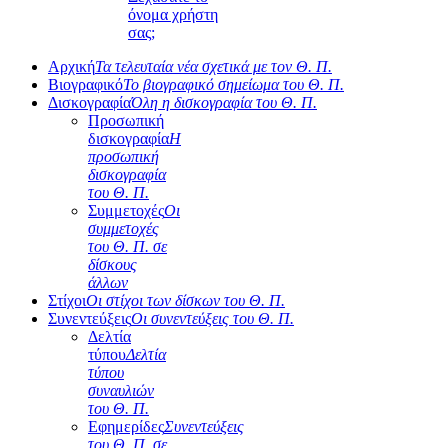
όνομα χρήστη
σας;
Αρχική
Τα τελευταία νέα σχετικά με τον Θ. Π.
Βιογραφικό
Το βιογραφικό σημείωμα του Θ. Π.
Δισκογραφία
Όλη η δισκογραφία του Θ. Π.
Προσωπική
δισκογραφία
Η
προσωπική
δισκογραφία
του Θ. Π.
Συμμετοχές
Οι
συμμετοχές
του Θ. Π. σε
δίσκους
άλλων
Στίχοι
Οι στίχοι των δίσκων του Θ. Π.
Συνεντεύξεις
Οι συνεντεύξεις του Θ. Π.
Δελτία
τύπου
Δελτία
τύπου
συναυλιών
του Θ. Π.
Εφημερίδες
Συνεντεύξεις
του Θ. Π. σε