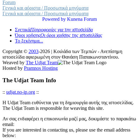
Forum
Γενικά και αόριστα / Προσωπικά μηνύματα
Γενικά και αόριστα / Προσωπικά μηνύματα
Powered by
Kunena Forum
Σχετικά
Πληροφορίες για την ιστοσελίδα
Όροι χρήσης
Οι όροι χρήσης της ιστοσελίδας
Το ξεκίνημα...
Copyright ©
2003
-2026 | Κοιλάδα των Τεμπών - Ανεπίσημη
ιστοσελίδα αφιερωμένη στον Θανάση Παπακωνσταντίνου.
Weaved by
The Udjat Team
Hosted by
Pramnos Hosting
The Udjat Team Info
::
udjat.no-ip.org
::
Η Udjat Team ευθύνεται για τη δημιουργία αυτής της ιστοσελίδας.
The Udjat Team is responsible for weaving this site.
Αν σας ενδιαφέρει η επικοινωνία μαζί μας, δοκιμάστε το παρακάτω
email:
If you are interested in contacting us, please use the email address
below: