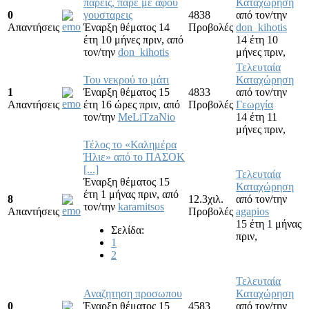
παρεις, παρε με αφου
Καταχώρηση
0
γουσταρεις
4838
από τον/την
Απαντήσεις
Έναρξη θέματος 14
Προβολές
don_kihotis
έτη 10 μήνες πριν,
από
14 έτη 10
τον/την
don_kihotis
μήνες πριν,
Τελευταία
Του νεκρού το μάτι
Καταχώρηση
1
Έναρξη θέματος 15
4833
από τον/την
Απαντήσεις
έτη 16 ώρες πριν,
από
Προβολές
Γεωργία
τον/την
MeLiTzaNio
14 έτη 11
μήνες πριν,
Τέλος το «Καλημέρα
Ήλιε» από το ΠΑΣΟΚ
[...]
Τελευταία
Έναρξη θέματος 15
Καταχώρηση
έτη 1 μήνας πριν,
από
8
12.3χιλ.
από τον/την
τον/την
karamitsos
Απαντήσεις
Προβολές
agapios
15 έτη 1 μήνας
Σελίδα:
πριν,
1
2
Τελευταία
Αναζητηση προσωπου
Καταχώρηση
0
Έναρξη θέματος 15
4583
από τον/την