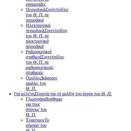
εφημερίδες
Περιοδικά
Συνεντεύξεις
του Θ. Π. σε
περιοδικά
Ηλεκτρονικά
περιοδικά
Συνεντεύξεις
του Θ. Π. σε
ηλεκτρονικά
περιοδικά
Ραδιοφωνικοί
σταθμοί
Συνεντεύξεις
του Θ. Π. σε
ραδιοφωνικούς
σταθμούς
Ομιλίες
Διάφορες
ομιλίες του
Θ. Π.
Για μελέτη
Στοιχεία για τη μελέτη του έργου του Θ. Π.
Γλωσσάρι
Βοήθημα
για τους
στίχους του
Θ. Π.
Έναστρον
Το
σύμπαν του
Θ. Π.