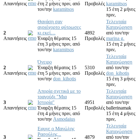
Απαντήσεις
έτη 2 μήνες πριν,
από
Προβολές
karamitsos
τον/την
karamitsos
15 έτη 2 μήνες
πριν,
Θανάση σαν
Τελευταία
αγριόχορτο φύτρωσες
Καταχώρηση
2
κι εκεί…
4892
από τον/την
Απαντήσεις
Έναρξη θέματος 15
Προβολές
marina g.
έτη 3 μήνες πριν,
από
15 έτη 2 μήνες
τον/την
karamitsos
πριν,
Τελευταία
Όνειρο
Καταχώρηση
2
Έναρξη θέματος 15
5310
από τον/την
Απαντήσεις
έτη 5 μήνες πριν,
από
Προβολές
don_kihotis
τον/την
don_kihotis
15 έτη 3 μήνες
πριν,
Απορία σχετικά με το
Τελευταία
τραγούδι "Μια
Καταχώρηση
3
Ιστορία"
4951
από τον/την
Απαντήσεις
Έναρξη θέματος 15
Προβολές
ballerinamak
έτη 4 μήνες πριν,
από
15 έτη 4 μήνες
τον/την
Asmodaius
πριν,
Τελευταία
Εφυγε ο Μανώλης
Καταχώρηση
Ρασούλης...
3
4879
από τον/την