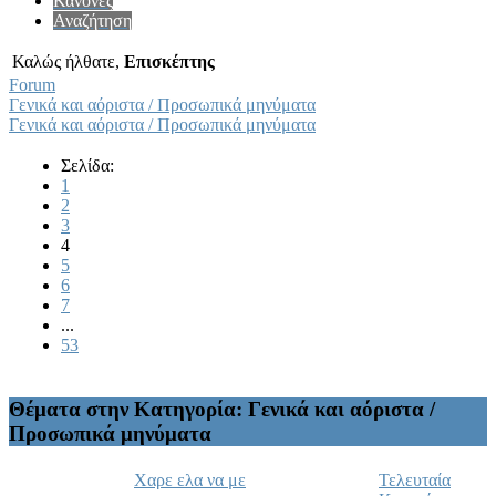
Κανόνες
Αναζήτηση
Καλώς ήλθατε,
Επισκέπτης
Forum
Γενικά και αόριστα / Προσωπικά μηνύματα
Γενικά και αόριστα / Προσωπικά μηνύματα
Σελίδα:
1
2
3
4
5
6
7
...
53
Θέματα στην Κατηγορία: Γενικά και αόριστα /
Προσωπικά μηνύματα
Χαρε ελα να με
Τελευταία