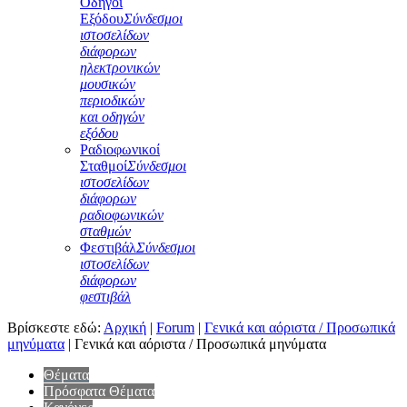
Οδηγοί
Εξόδου
Σύνδεσμοι
ιστοσελίδων
διάφορων
ηλεκτρονικών
μουσικών
περιοδικών
και οδηγών
εξόδου
Ραδιοφωνικοί
Σταθμοί
Σύνδεσμοι
ιστοσελίδων
διάφορων
ραδιοφωνικών
σταθμών
Φεστιβάλ
Σύνδεσμοι
ιστοσελίδων
διάφορων
φεστιβάλ
Βρίσκεστε εδώ:
Αρχική
|
Forum
|
Γενικά και αόριστα / Προσωπικά
μηνύματα
|
Γενικά και αόριστα / Προσωπικά μηνύματα
Θέματα
Πρόσφατα Θέματα