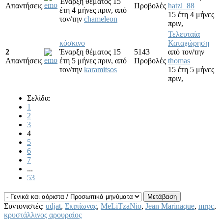
Έναρξη θέματος 15
Απαντήσεις
Προβολές
hatzi_88
έτη 4 μήνες πριν,
από
15 έτη 4 μήνες
τον/την
chameleon
πριν,
Τελευταία
κόσκινο
Καταχώρηση
2
Έναρξη θέματος 15
5143
από τον/την
Απαντήσεις
έτη 5 μήνες πριν,
από
Προβολές
thomas
τον/την
karamitsos
15 έτη 5 μήνες
πριν,
Σελίδα:
1
2
3
4
5
6
7
...
53
Συντονιστές:
udjat
,
Σκιπίωνας
,
MeLiTzaNio
,
Jean Marinaque
,
mrpc
,
κρυστάλλινος αρουραίος