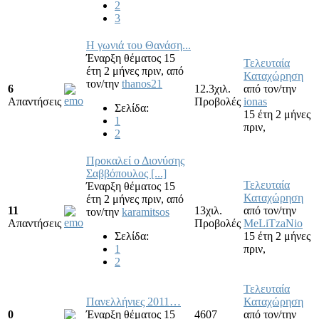
2
3
Η γωνιά του Θανάση...
Έναρξη θέματος 15
Τελευταία
έτη 2 μήνες πριν,
από
Καταχώρηση
τον/την
thanos21
6
12.3χιλ.
από τον/την
Απαντήσεις
Προβολές
ionas
Σελίδα:
15 έτη 2 μήνες
1
πριν,
2
Προκαλεί ο Διονύσης
Σαββόπουλος [...]
Τελευταία
Έναρξη θέματος 15
Καταχώρηση
έτη 2 μήνες πριν,
από
11
13χιλ.
από τον/την
τον/την
karamitsos
Απαντήσεις
Προβολές
MeLiTzaNio
Σελίδα:
15 έτη 2 μήνες
1
πριν,
2
Τελευταία
Πανελλήνιες 2011…
Καταχώρηση
0
Έναρξη θέματος 15
4607
από τον/την