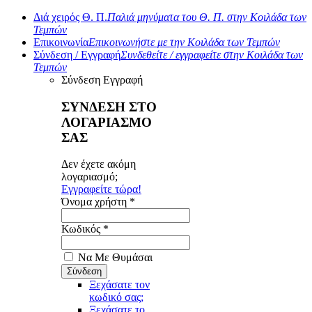
Διά χειρός Θ. Π.
Παλιά μηνύματα του Θ. Π. στην Κοιλάδα των
Τεμπών
Επικοινωνία
Επικοινωνήστε με την Κοιλάδα των Τεμπών
Σύνδεση / Εγγραφή
Συνδεθείτε / εγγραφείτε στην Κοιλάδα των
Τεμπών
Σύνδεση
Εγγραφή
ΣΥΝΔΕΣΗ ΣΤΟ
ΛΟΓΑΡΙΑΣΜΟ
ΣΑΣ
Δεν έχετε ακόμη
λογαριασμό;
Εγγραφείτε τώρα!
Όνομα χρήστη *
Κωδικός *
Να Με Θυμάσαι
Ξεχάσατε τον
κωδικό σας;
Ξεχάσατε το