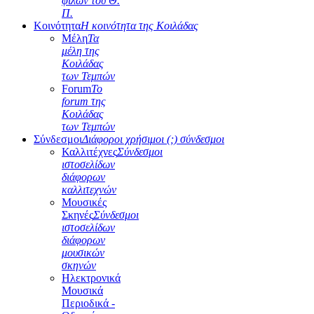
φίλων του Θ.
Π.
Κοινότητα
Η κοινότητα της Κοιλάδας
Μέλη
Τα
μέλη της
Κοιλάδας
των Τεμπών
Forum
Το
forum της
Κοιλάδας
των Τεμπών
Σύνδεσμοι
Διάφοροι χρήσιμοι (;) σύνδεσμοι
Καλλιτέχνες
Σύνδεσμοι
ιστοσελίδων
διάφορων
καλλιτεχνών
Μουσικές
Σκηνές
Σύνδεσμοι
ιστοσελίδων
διάφορων
μουσικών
σκηνών
Ηλεκτρονικά
Μουσικά
Περιοδικά -