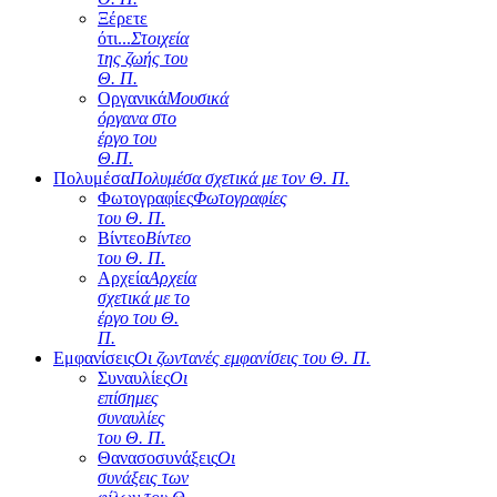
Ξέρετε
ότι...
Στοιχεία
της ζωής του
Θ. Π.
Οργανικά
Μουσικά
όργανα στο
έργο του
Θ.Π.
Πολυμέσα
Πολυμέσα σχετικά με τον Θ. Π.
Φωτογραφίες
Φωτογραφίες
του Θ. Π.
Βίντεο
Βίντεο
του Θ. Π.
Αρχεία
Αρχεία
σχετικά με το
έργο του Θ.
Π.
Εμφανίσεις
Οι ζωντανές εμφανίσεις του Θ. Π.
Συναυλίες
Οι
επίσημες
συναυλίες
του Θ. Π.
Θανασοσυνάξεις
Οι
συνάξεις των