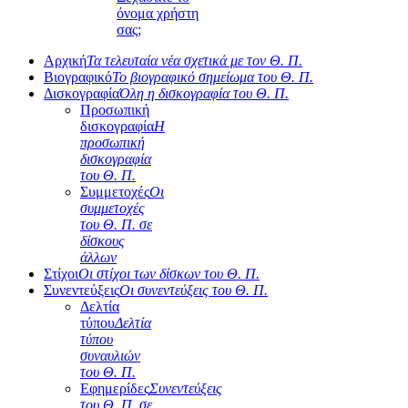
όνομα χρήστη
σας;
Αρχική
Τα τελευταία νέα σχετικά με τον Θ. Π.
Βιογραφικό
Το βιογραφικό σημείωμα του Θ. Π.
Δισκογραφία
Όλη η δισκογραφία του Θ. Π.
Προσωπική
δισκογραφία
Η
προσωπική
δισκογραφία
του Θ. Π.
Συμμετοχές
Οι
συμμετοχές
του Θ. Π. σε
δίσκους
άλλων
Στίχοι
Οι στίχοι των δίσκων του Θ. Π.
Συνεντεύξεις
Οι συνεντεύξεις του Θ. Π.
Δελτία
τύπου
Δελτία
τύπου
συναυλιών
του Θ. Π.
Εφημερίδες
Συνεντεύξεις
του Θ. Π. σε