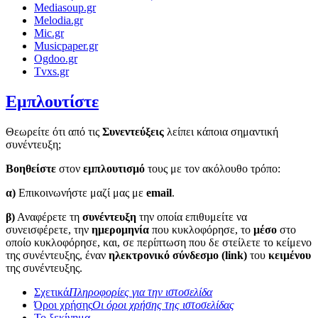
Mediasoup.gr
Melodia.gr
Mic.gr
Musicpaper.gr
Ogdoo.gr
Tvxs.gr
Εμπλουτίστε
Θεωρείτε ότι από τις
Συνεντεύξεις
λείπει κάποια σημαντική
συνέντευξη;
Βοηθείστε
στον
εμπλουτισμό
τους με τον ακόλουθο τρόπο:
α)
Επικοινωνήστε μαζί μας με
email
.
β)
Αναφέρετε τη
συνέντευξη
την οποία επιθυμείτε να
συνεισφέρετε, την
ημερομηνία
που κυκλοφόρησε, το
μέσο
στο
οποίο κυκλοφόρησε, και, σε περίπτωση που δε στείλετε το κείμενο
της συνέντευξης, έναν
ηλεκτρονικό σύνδεσμο (link)
του
κειμένου
της συνέντευξης.
Σχετικά
Πληροφορίες για την ιστοσελίδα
Όροι χρήσης
Οι όροι χρήσης της ιστοσελίδας
Το ξεκίνημα...