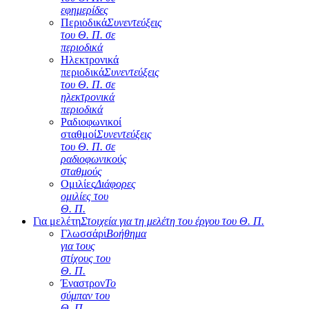
εφημερίδες
Περιοδικά
Συνεντεύξεις
του Θ. Π. σε
περιοδικά
Ηλεκτρονικά
περιοδικά
Συνεντεύξεις
του Θ. Π. σε
ηλεκτρονικά
περιοδικά
Ραδιοφωνικοί
σταθμοί
Συνεντεύξεις
του Θ. Π. σε
ραδιοφωνικούς
σταθμούς
Ομιλίες
Διάφορες
ομιλίες του
Θ. Π.
Για μελέτη
Στοιχεία για τη μελέτη του έργου του Θ. Π.
Γλωσσάρι
Βοήθημα
για τους
στίχους του
Θ. Π.
Έναστρον
Το
σύμπαν του
Θ. Π.