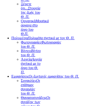
Ξέρετε
ότι...
Στοιχεία
της ζωής του
Θ. Π.
Οργανικά
Μουσικά
όργανα στο
έργο του
Θ.Π.
Πολυμέσα
Πολυμέσα σχετικά με τον Θ. Π.
Φωτογραφίες
Φωτογραφίες
του Θ. Π.
Βίντεο
Βίντεο
του Θ. Π.
Αρχεία
Αρχεία
σχετικά με το
έργο του Θ.
Π.
Εμφανίσεις
Οι ζωντανές εμφανίσεις του Θ. Π.
Συναυλίες
Οι
επίσημες
συναυλίες
του Θ. Π.
Θανασοσυνάξεις
Οι
συνάξεις των