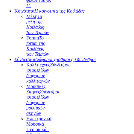
φίλων του Θ.
Π.
Κοινότητα
Η κοινότητα της Κοιλάδας
Μέλη
Τα
μέλη της
Κοιλάδας
των Τεμπών
Forum
Το
forum της
Κοιλάδας
των Τεμπών
Σύνδεσμοι
Διάφοροι χρήσιμοι (;) σύνδεσμοι
Καλλιτέχνες
Σύνδεσμοι
ιστοσελίδων
διάφορων
καλλιτεχνών
Μουσικές
Σκηνές
Σύνδεσμοι
ιστοσελίδων
διάφορων
μουσικών
σκηνών
Ηλεκτρονικά
Μουσικά
Περιοδικά -