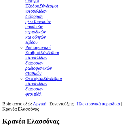
Οδηγοί
Εξόδου
Σύνδεσμοι
ιστοσελίδων
διάφορων
ηλεκτρονικών
μουσικών
περιοδικών
και οδηγών
εξόδου
Ραδιοφωνικοί
Σταθμοί
Σύνδεσμοι
ιστοσελίδων
διάφορων
ραδιοφωνικών
σταθμών
Φεστιβάλ
Σύνδεσμοι
ιστοσελίδων
διάφορων
φεστιβάλ
Βρίσκεστε εδώ:
Αρχική
|
Συνεντεύξεις
|
Ηλεκτρονικά περιοδικά
|
Κρανέα Ελασσόνας
Κρανέα Ελασσόνας