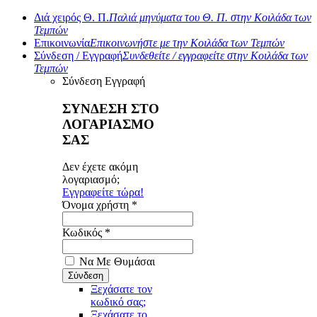
Διά χειρός Θ. Π.
Παλιά μηνύματα του Θ. Π. στην Κοιλάδα των
Τεμπών
Επικοινωνία
Επικοινωνήστε με την Κοιλάδα των Τεμπών
Σύνδεση / Εγγραφή
Συνδεθείτε / εγγραφείτε στην Κοιλάδα των
Τεμπών
Σύνδεση
Εγγραφή
ΣΥΝΔΕΣΗ ΣΤΟ
ΛΟΓΑΡΙΑΣΜΟ
ΣΑΣ
Δεν έχετε ακόμη
λογαριασμό;
Εγγραφείτε τώρα!
Όνομα χρήστη *
Κωδικός *
Να Με Θυμάσαι
Ξεχάσατε τον
κωδικό σας;
Ξεχάσατε το