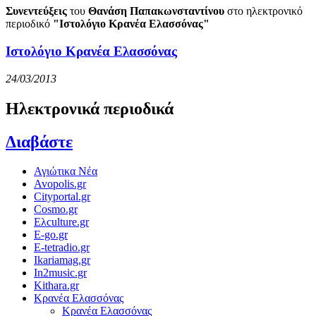
Συνεντεύξεις
του
Θανάση Παπακωνσταντίνου
στο ηλεκτρονικό
περιοδικό
"Ιστολόγιο Κρανέα Ελασσόνας"
Ιστολόγιο Κρανέα Ελασσόνας
24/03/2013
Ηλεκτρονικά περιοδικά
Διαβάστε
Αγιώτικα Νέα
Avopolis.gr
Cityportal.gr
Cosmo.gr
Ελculture.gr
E-go.gr
E-tetradio.gr
Ikariamag.gr
In2music.gr
Kithara.gr
Κρανέα Ελασσόνας
Κρανέα Ελασσόνας