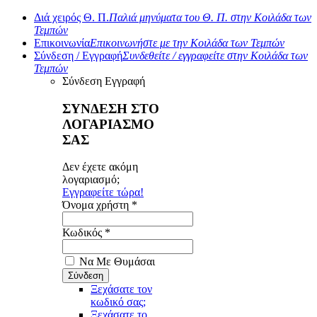
Διά χειρός Θ. Π.
Παλιά μηνύματα του Θ. Π. στην Κοιλάδα των
Τεμπών
Επικοινωνία
Επικοινωνήστε με την Κοιλάδα των Τεμπών
Σύνδεση / Εγγραφή
Συνδεθείτε / εγγραφείτε στην Κοιλάδα των
Τεμπών
Σύνδεση
Εγγραφή
ΣΥΝΔΕΣΗ ΣΤΟ
ΛΟΓΑΡΙΑΣΜΟ
ΣΑΣ
Δεν έχετε ακόμη
λογαριασμό;
Εγγραφείτε τώρα!
Όνομα χρήστη *
Κωδικός *
Να Με Θυμάσαι
Ξεχάσατε τον
κωδικό σας;
Ξεχάσατε το