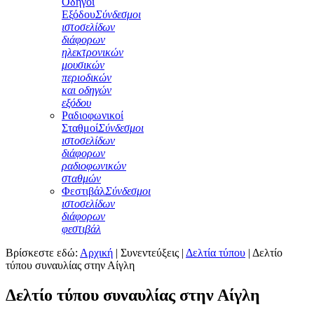
Οδηγοί
Εξόδου
Σύνδεσμοι
ιστοσελίδων
διάφορων
ηλεκτρονικών
μουσικών
περιοδικών
και οδηγών
εξόδου
Ραδιοφωνικοί
Σταθμοί
Σύνδεσμοι
ιστοσελίδων
διάφορων
ραδιοφωνικών
σταθμών
Φεστιβάλ
Σύνδεσμοι
ιστοσελίδων
διάφορων
φεστιβάλ
Βρίσκεστε εδώ:
Αρχική
|
Συνεντεύξεις
|
Δελτία τύπου
|
Δελτίο
τύπου συναυλίας στην Αίγλη
Δελτίο τύπου συναυλίας στην Αίγλη