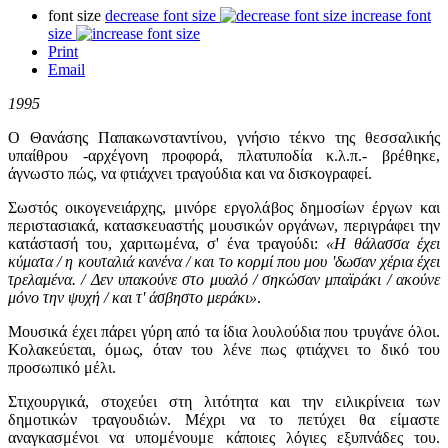
font size
decrease font size
increase font
size
Print
Email
1995
Ο Θανάσης Παπακωνσταντίνου, γνήσιο τέκνο της θεσσαλικής
υπαίθρου -αρχέγονη προφορά, πλατυποδία κ.λ.π.- βρέθηκε,
άγνωστο πώς, να φτιάχνει τραγούδια και να δισκογραφεί.
Σωστός οικογενειάρχης, μινόρε εργολάβος δημοσίων έργων και
περιστασιακά, κατασκευαστής μουσικών οργάνων, περιγράφει την
κατάστασή του, χαριτωμένα, σ' ένα τραγούδι:
«Η θάλασσα έχει
κύματα / η κουταλιά κανένα / και το κορμί που μου 'δωσαν χέρια έχει
τρελαμένα. / Δεν υπακούνε στο μυαλό / σηκώσαν μπαϊράκι / ακούνε
μόνο την ψυχή / και τ' άσβηστο μεράκι»
.
Μουσικά έχει πάρει γύρη από τα ίδια λουλούδια που τρυγάνε όλοι.
Κολακεύεται, όμως, όταν του λένε πως φτιάχνει το δικό του
προσωπικό μέλι.
Στιχουργικά, στοχεύει στη λιτότητα και την ειλικρίνεια των
δημοτικών τραγουδιών. Μέχρι να το πετύχει θα είμαστε
αναγκασμένοι να υπομένουμε κάποιες λόγιες εξυπνάδες του.