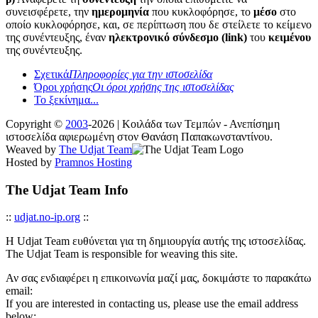
συνεισφέρετε, την
ημερομηνία
που κυκλοφόρησε, το
μέσο
στο
οποίο κυκλοφόρησε, και, σε περίπτωση που δε στείλετε το κείμενο
της συνέντευξης, έναν
ηλεκτρονικό σύνδεσμο (link)
του
κειμένου
της συνέντευξης.
Σχετικά
Πληροφορίες για την ιστοσελίδα
Όροι χρήσης
Οι όροι χρήσης της ιστοσελίδας
Το ξεκίνημα...
Copyright ©
2003
-2026 | Κοιλάδα των Τεμπών - Ανεπίσημη
ιστοσελίδα αφιερωμένη στον Θανάση Παπακωνσταντίνου.
Weaved by
The Udjat Team
Hosted by
Pramnos Hosting
The Udjat Team Info
::
udjat.no-ip.org
::
Η Udjat Team ευθύνεται για τη δημιουργία αυτής της ιστοσελίδας.
The Udjat Team is responsible for weaving this site.
Αν σας ενδιαφέρει η επικοινωνία μαζί μας, δοκιμάστε το παρακάτω
email:
If you are interested in contacting us, please use the email address
below: