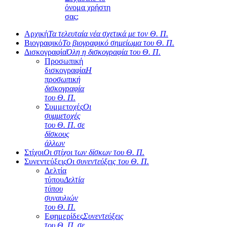
όνομα χρήστη
σας;
Αρχική
Τα τελευταία νέα σχετικά με τον Θ. Π.
Βιογραφικό
Το βιογραφικό σημείωμα του Θ. Π.
Δισκογραφία
Όλη η δισκογραφία του Θ. Π.
Προσωπική
δισκογραφία
Η
προσωπική
δισκογραφία
του Θ. Π.
Συμμετοχές
Οι
συμμετοχές
του Θ. Π. σε
δίσκους
άλλων
Στίχοι
Οι στίχοι των δίσκων του Θ. Π.
Συνεντεύξεις
Οι συνεντεύξεις του Θ. Π.
Δελτία
τύπου
Δελτία
τύπου
συναυλιών
του Θ. Π.
Εφημερίδες
Συνεντεύξεις
του Θ. Π. σε