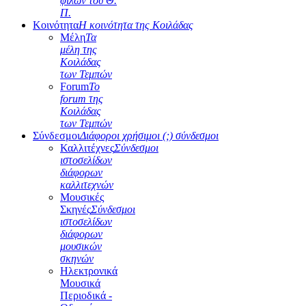
φίλων του Θ.
Π.
Κοινότητα
Η κοινότητα της Κοιλάδας
Μέλη
Τα
μέλη της
Κοιλάδας
των Τεμπών
Forum
Το
forum της
Κοιλάδας
των Τεμπών
Σύνδεσμοι
Διάφοροι χρήσιμοι (;) σύνδεσμοι
Καλλιτέχνες
Σύνδεσμοι
ιστοσελίδων
διάφορων
καλλιτεχνών
Μουσικές
Σκηνές
Σύνδεσμοι
ιστοσελίδων
διάφορων
μουσικών
σκηνών
Ηλεκτρονικά
Μουσικά
Περιοδικά -