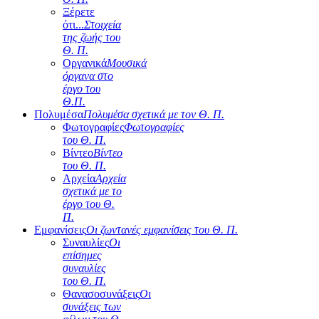
Ξέρετε
ότι...
Στοιχεία
της ζωής του
Θ. Π.
Οργανικά
Μουσικά
όργανα στο
έργο του
Θ.Π.
Πολυμέσα
Πολυμέσα σχετικά με τον Θ. Π.
Φωτογραφίες
Φωτογραφίες
του Θ. Π.
Βίντεο
Βίντεο
του Θ. Π.
Αρχεία
Αρχεία
σχετικά με το
έργο του Θ.
Π.
Εμφανίσεις
Οι ζωντανές εμφανίσεις του Θ. Π.
Συναυλίες
Οι
επίσημες
συναυλίες
του Θ. Π.
Θανασοσυνάξεις
Οι
συνάξεις των