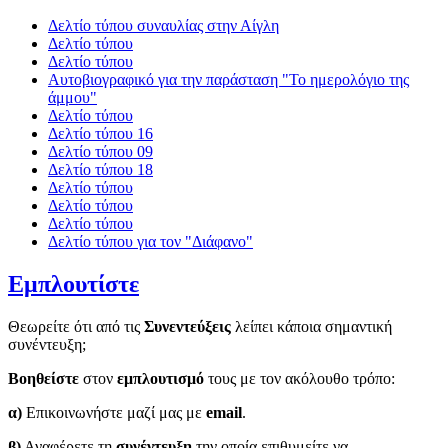
Δελτίο τύπου συναυλίας στην Αίγλη
Δελτίο τύπου
Δελτίο τύπου
Αυτοβιογραφικό για την παράσταση "Το ημερολόγιο της
άμμου"
Δελτίο τύπου
Δελτίο τύπου 16
Δελτίο τύπου 09
Δελτίο τύπου 18
Δελτίο τύπου
Δελτίο τύπου
Δελτίο τύπου
Δελτίο τύπου για τον "Διάφανο"
Εμπλουτίστε
Θεωρείτε ότι από τις
Συνεντεύξεις
λείπει κάποια σημαντική
συνέντευξη;
Βοηθείστε
στον
εμπλουτισμό
τους με τον ακόλουθο τρόπο:
α)
Επικοινωνήστε μαζί μας με
email
.
β)
Αναφέρετε τη
συνέντευξη
την οποία επιθυμείτε να