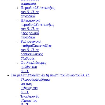
εφημερίδες
Περιοδικά
Συνεντεύξεις
του Θ. Π. σε
περιοδικά
Ηλεκτρονικά
περιοδικά
Συνεντεύξεις
του Θ. Π. σε
ηλεκτρονικά
περιοδικά
Ραδιοφωνικοί
σταθμοί
Συνεντεύξεις
του Θ. Π. σε
ραδιοφωνικούς
σταθμούς
Ομιλίες
Διάφορες
ομιλίες του
Θ. Π.
Για μελέτη
Στοιχεία για τη μελέτη του έργου του Θ. Π.
Γλωσσάρι
Βοήθημα
για τους
στίχους του
Θ. Π.
Έναστρον
Το
σύμπαν του
Θ. Π.