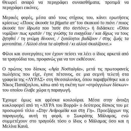
Θεωρεί ανιαρό να περιγράφει συναισθήματα, προτιμά να
περιγράφει εικόνες.
Μερικές φορές, μέσα από τους στίχους του, κάνει ερωτήσεις
κρίσεως:
«Ποιος άκουσε τα βήματα απ' του σκακιού το πιόνι / ποιος
άκουσε τον ίδρωτα που 'πεσε στο σεντόνι;»
ή διδάσκει:
«Όσοι
νομίζουν πως κρατάν / της γνώσης τα ευαγγέλια / και δίχως να τους
ζητηθεί / τη γνώμη δίνουνε, / ξυπόλητοι βαδίζουν / στης ζωής τα
μονοπάτια. / Αλλού είναι τα αληθινά / κι αλλού σκαλίζουνε.»
Φίλοι και συνεργάτες τον έχουν πείσει να λέει ο ίδιος αρκετά από
τα τραγούδια του, προφανώς για να τον εκθέσουν.
Ο πρώτος του δίσκος
«Αγία Νοσταλγία»
, μετά τις πρωτοφανείς
πωλήσεις που είχε, έγινε πέτσινος, σε μια σεμνή τελετή στα
γραφεία της «ΛΥΡΑΣ» στη Θεσσαλονίκη, όπου παραβρέθηκε και ο
Νίκος Παπάζογλου, κάτω από τη σκέπη των «στρόγγυλων δίσκων»
του οποίου έλαβε χώρα η παραγωγή.
Έχουμε όμως και φρέσκα κουλούρια. Μέσα στην άνοιξη
κυκλοφορεί από τη «ΛΥΡΑ του Βορρά» ο δεύτερος δίσκος του με
προσωρινό τίτλο
«Στην Ανδρομέδα και στη Γη»
. Προεξάρχων της
παραγωγής, αυτή τη φορά, ο Σωκράτης Μάλαμας, ενώ
συμμετέχουν στο τραγούδι τόσο ο ίδιος ο Μάλαμας όσο και η
Μελίνα Κανά.